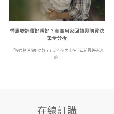
悍馬糖評價好唔好？真實用家回饋與購買決
策全分析
「悍馬糖評價好唔好？」是不少男士在下單前最想確認
的...
在線訂購