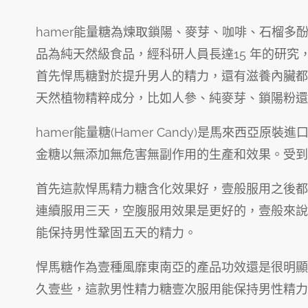
hamer能量糖為煉取鎖陽、麥芽、咖啡、石榴
品為純天然級食品，經科研人員長達15 年的研究，
首先悍馬糖對於提升男人的精力，還有滋養內臟都
天然植物精粹成分，比如人參、純麥芽、鎖陽粉還
hamer能量糖(Hamer Candy)是馬來西
金糖以無添加無危害無副作用的生產和效果。受到
首先這款悍馬精力糖含化效果好，壹般服用之後都
連續服用三天，空腹服用效果是更好的，壹般來說
能保持男性鞏固五天的精力。
悍馬糖作為壹種風靡東南亞的產品功效還是很明顯
久壹些，這款男性精力糖壹次服用能保持男性精力