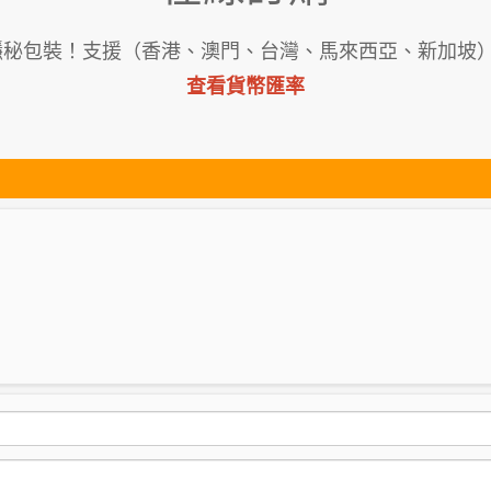
隱秘包裝！支援（香港、澳門、台灣、馬來西亞、新加坡）
查看貨幣匯率