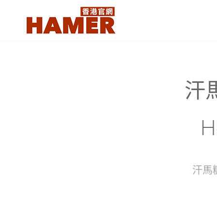
悍
馬
糖
香
港
官
網
汗馬
Hamer
Candy
Hong
Kong
H
official
website
汗馬