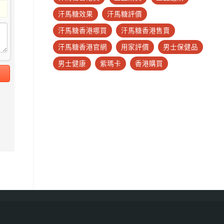
汗馬糖效果
汗馬糖評價
汗馬糖香港哪買
汗馬糖香港售賣
汗馬糖香港官網
用家評價
男士保健品
男士健康
紫瑪卡
香港購買