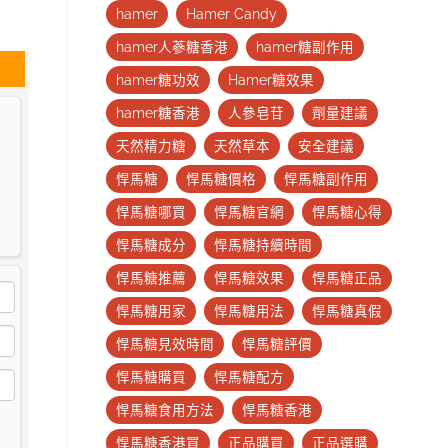
hamer
Hamer Candy
hamer人蔘糖香港
hamer糖副作用
hamer糖功效
Hamer糖效果
hamer糖香港
人參皂苷
劑量建議
天然精力糖
天然草本
安全建議
悍馬糖
悍馬糖價格
悍馬糖副作用
悍馬糖哪買
悍馬糖官網
悍馬糖心得
悍馬糖成分
悍馬糖持續時間
悍馬糖推薦
悍馬糖效果
悍馬糖正品
悍馬糖用家
悍馬糖用法
悍馬糖真假
悍馬糖見效時間
悍馬糖評價
悍馬糖購買
悍馬糖配方
悍馬糖食用方法
悍馬糖香港
悍馬糖香港買
正品購買
正品選購