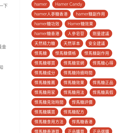
hamer
Hamer Candy
一下
hamer人蔘糖香港
hamer糖副作用
hamer糖功效
Hamer糖效果
hamer糖香港
人參皂苷
劑量建議
天然精力糖
天然草本
安全建議
黃金
悍馬糖
悍馬糖價格
悍馬糖副作用
悍馬糖哪買
悍馬糖官網
悍馬糖心得
知
悍馬糖成分
悍馬糖持續時間
悍馬糖推薦
悍馬糖效果
悍馬糖正品
悍馬糖用家
悍馬糖用法
悍馬糖真假
悍馬糖見效時間
悍馬糖評價
悍馬糖購買
悍馬糖配方
悍馬糖食用方法
悍馬糖香港
悍馬糖香港買
正品購買
正品選購