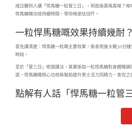
成日聽到人講「悍馬糖一粒管三日」，到底係真唔真㗎？啱
悍馬糖嘅功效持續時間，等你唔使估估吓。
一粒悍馬糖嘅效果持續幾耐
首先講清楚：悍馬糖一粒嘅主要效果，係食用後大概30分鐘
時段。
至於「管三日」呢個講法，其實係指一粒悍馬糖對身體嘅調
道，悍馬糖嘅核心功效係幫助提升男士活力同精力，食完之
點解有人話「悍馬糖一粒管