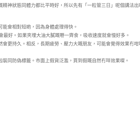
嘅精神狀態同體力都比平時好，所以先有「一粒管三日」呢個講法出
可能會相對短啲，因為身體處理得快。
果會最好。如果夾埋大油大膩嘅嘢一齊食，吸收速度就會慢好多。
然會更持久。相反，長期疲勞、壓力大嘅朋友，可能會覺得效果冇咁
包裝同防偽標籤。市面上假貨泛濫，買到假嘅自然冇咩效果㗎。