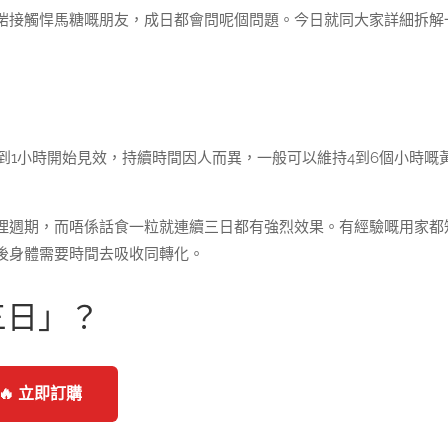
啱接觸悍馬糖嘅朋友，成日都會問呢個問題。今日就同大家詳細拆解
？
到1小時開始見效，持續時間因人而異，一般可以維持4到6個小時嘅
理週期，而唔係話食一粒就連續三日都有強烈效果。有經驗嘅用家都
後身體需要時間去吸收同轉化。
三日」？
🔥 立即訂購