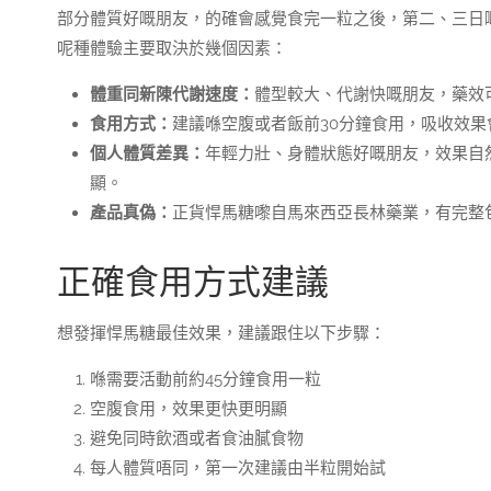
部分體質好嘅朋友，的確會感覺食完一粒之後，第二、三日
呢種體驗主要取決於幾個因素：
體重同新陳代謝速度：
體型較大、代謝快嘅朋友，藥效
食用方式：
建議喺空腹或者飯前30分鐘食用，吸收效
個人體質差異：
年輕力壯、身體狀態好嘅朋友，效果自
顯。
產品真偽：
正貨悍馬糖嚟自馬來西亞長林藥業，有完整
正確食用方式建議
想發揮悍馬糖最佳效果，建議跟住以下步驟：
喺需要活動前約45分鐘食用一粒
空腹食用，效果更快更明顯
避免同時飲酒或者食油膩食物
每人體質唔同，第一次建議由半粒開始試