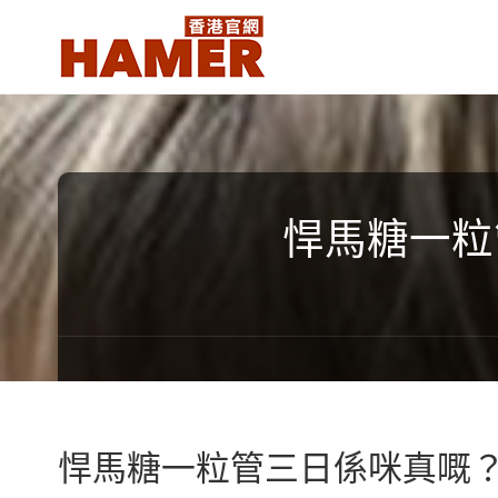
悍
馬
糖
香
港
官
網
Hamer
悍馬糖一粒
Candy
Hong
Kong
official
website
悍馬糖一粒管三日係咪真嘅