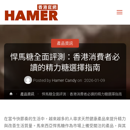
悍
馬
糖
香
港
官
網
產品資訊
Hamer
Candy
悍馬糖全面評測：香港消費者必
Hong
Kong
official
讀的精力糖選擇指南
website
Posted by
Hamer Candy
on
2026-01-09
Home
產品資訊
悍馬糖全面評測：香港消費者必讀的精力糖選擇指南
在當今快節奏的生活中，越來越多的人尋求天然健康產品來提升精力
與改善生活質量。馬來西亞悍馬糖作為市場上備受關注的產品，與其