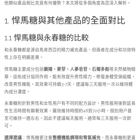
他類似產品相比究竟有何優勢？本文將從多個角度為您深入解析。
1. 悍馬糖與其他產品的全面對比
1.1 悍馬糖與永春糖的比較
和永春糖都是源自馬來西亞的精力補充產品，但兩者在成分和功效特
性上存在明顯差異。
悍馬糖主要成分包括
鎖陽、麥芽、人蔘皂苷、石榴多酚
等天然植物精
華，這些成分協同作用，能有效提升男性精力，修復身體受損組織，
改善男性機能。其效果可持續3-7天，建議每三天服用一次以維持體
內成分濃度。
永春糖則針對男性和女性用户有不同的配方設計，男性服用後對延長
性生活時間有顯著效果，藥效維持時間約48到72小時，個別用户甚
至可維持一週左右。因此不建議每天服用，通常每三天服用一次即
可。
選擇建議
：悍馬糖更注重
整體機能調理和腎氣補充
，而永春糖則更直