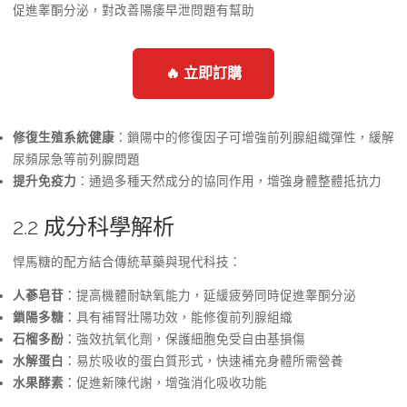
促進睾酮分泌，對改善陽痿早泄問題有幫助
🔥 立即訂購
修復生殖系統健康
：鎖陽中的修復因子可增強前列腺組織彈性，緩解
尿頻尿急等前列腺問題
提升免疫力
：通過多種天然成分的協同作用，增強身體整體抵抗力
2.2 成分科學解析
悍馬糖的配方結合傳統草藥與現代科技：
人蔘皂苷
：提高機體耐缺氧能力，延緩疲勞同時促進睾酮分泌
鎖陽多糖
：具有補腎壯陽功效，能修復前列腺組織
石榴多酚
：強效抗氧化劑，保護細胞免受自由基損傷
水解蛋白
：易於吸收的蛋白質形式，快速補充身體所需營養
水果酵素
：促進新陳代謝，增強消化吸收功能