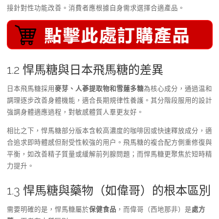
接針對性功能改善。消費者應根據自身需求選擇合適產品。
1.2 悍馬糖與日本飛馬糖的差異
日本飛馬糖採用
麥芽、人蔘提取物和雪蓮多糖
為核心成分，通過温和
調理逐步改善身體機能，適合長期規律性養護。其分階段服用的設計
強調身體適應過程，對敏感體質人羣更友好。
相比之下，悍馬糖部分版本含較高濃度的咖啡因或快速釋放成分，適
合追求即時體感但耐受性較強的用户。飛馬糖的複合配方側重修復與
平衡，如改善精子質量或緩解前列腺問題；而悍馬糖更聚焦於短時精
力提升。
1.3 悍馬糖與藥物（如偉哥）的根本區別
需要明確的是，悍馬糖屬於
保健食品
，而偉哥（西地那非）是
處方