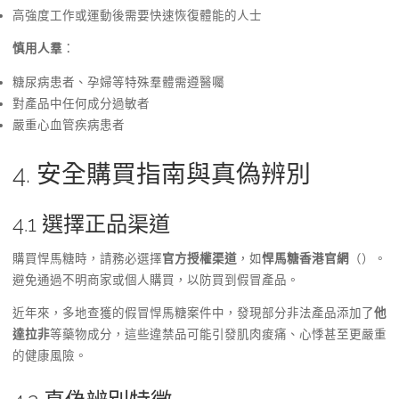
高強度工作或運動後需要快速恢復體能的人士
慎用人羣
：
糖尿病患者、孕婦等特殊羣體需遵醫囑
對產品中任何成分過敏者
嚴重心血管疾病患者
4. 安全購買指南與真偽辨別
4.1 選擇正品渠道
購買悍馬糖時，請務必選擇
官方授權渠道
，如
悍馬糖香港官網
（）。
避免通過不明商家或個人購買，以防買到假冒產品。
近年來，多地查獲的假冒悍馬糖案件中，發現部分非法產品添加了
他
達拉非
等藥物成分，這些違禁品可能引發肌肉痠痛、心悸甚至更嚴重
的健康風險。