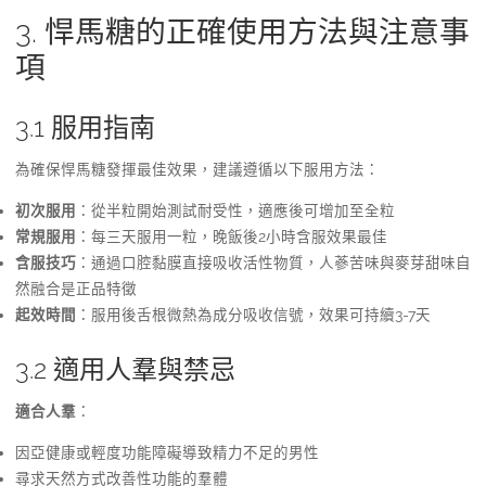
3. 悍馬糖的正確使用方法與注意事
項
3.1 服用指南
為確保悍馬糖發揮最佳效果，建議遵循以下服用方法：
初次服用
：從半粒開始測試耐受性，適應後可增加至全粒
常規服用
：每三天服用一粒，晚飯後2小時含服效果最佳
含服技巧
：通過口腔黏膜直接吸收活性物質，人蔘苦味與麥芽甜味自
然融合是正品特徵
起效時間
：服用後舌根微熱為成分吸收信號，效果可持續3-7天
3.2 適用人羣與禁忌
適合人羣
：
因亞健康或輕度功能障礙導致精力不足的男性
尋求天然方式改善性功能的羣體