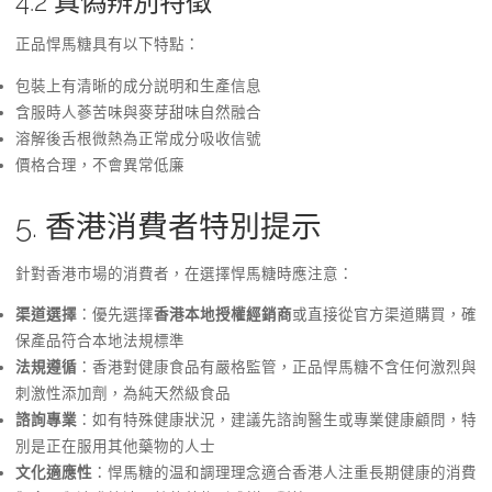
4.2 真偽辨別特徵
正品悍馬糖具有以下特點：
包裝上有清晰的成分説明和生產信息
含服時人蔘苦味與麥芽甜味自然融合
溶解後舌根微熱為正常成分吸收信號
價格合理，不會異常低廉
5. 香港消費者特別提示
針對香港市場的消費者，在選擇悍馬糖時應注意：
渠道選擇
：優先選擇
香港本地授權經銷商
或直接從官方渠道購買，確
保產品符合本地法規標準
法規遵循
：香港對健康食品有嚴格監管，正品悍馬糖不含任何激烈與
刺激性添加劑，為純天然級食品
諮詢專業
：如有特殊健康狀況，建議先諮詢醫生或專業健康顧問，特
別是正在服用其他藥物的人士
文化適應性
：悍馬糖的温和調理理念適合香港人注重長期健康的消費