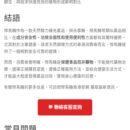
觀念，與追求快速見效的藥物形成鮮明對比
結語
悍馬糖作為一款天然精力補充產品，與永春糖、飛馬糖等類似產品相
比，在
成分安全性、功效全面性和使用便利性
方面都有其獨特優勢。
尤其對於注重健康、尋求天然調理方式的香港消費者而言，悍馬糖提
供了一個相對安全可靠的選擇。
然而，消費者需明確，悍馬糖是
保健食品而非藥物
，不能替代藥物治
療。選擇正規購買渠道、遵循正確服用方法，並結合健康生活方式，
才能最大程度發揮產品功效，實現身心健康的目標。
有關悍馬糖的更多信息，可訪問悍馬糖香港官網 獲取最新資訊。
💬 聯絡客服查詢
常見問題