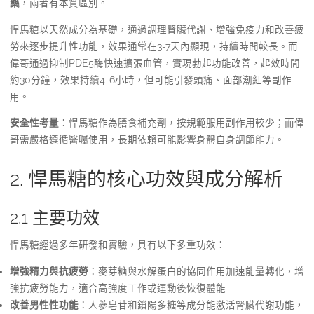
藥
，兩者有本質區別。
悍馬糖以天然成分為基礎，通過調理腎臟代謝、增強免疫力和改善疲
勞來逐步提升性功能，效果通常在3-7天內顯現，持續時間較長。而
偉哥通過抑制PDE5酶快速擴張血管，實現勃起功能改善，起效時間
約30分鐘，效果持續4-6小時，但可能引發頭痛、面部潮紅等副作
用。
安全性考量
：悍馬糖作為膳食補充劑，按規範服用副作用較少；而偉
哥需嚴格遵循醫囑使用，長期依賴可能影響身體自身調節能力。
2. 悍馬糖的核心功效與成分解析
2.1 主要功效
悍馬糖經過多年研發和實驗，具有以下多重功效：
增強精力與抗疲勞
：麥芽糖與水解蛋白的協同作用加速能量轉化，增
強抗疲勞能力，適合高強度工作或運動後恢復體能
改善男性性功能
：人蔘皂苷和鎖陽多糖等成分能激活腎臟代謝功能，