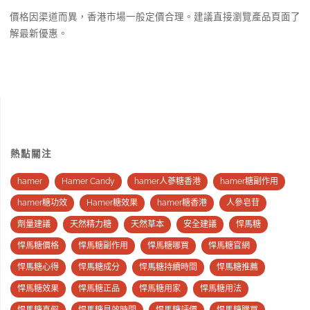
價格因渠道而異，香港市場一般定價合理。建議直接瀏覽產品頁面了
解最新優惠。
熱點關注
hamer
Hamer Candy
hamer人蔘糖香港
hamer糖副作用
hamer糖功效
Hamer糖效果
hamer糖香港
人參皂苷
劑量建議
天然精力糖
天然草本
安全建議
悍馬糖
悍馬糖價格
悍馬糖副作用
悍馬糖哪買
悍馬糖官網
悍馬糖心得
悍馬糖成分
悍馬糖持續時間
悍馬糖推薦
悍馬糖效果
悍馬糖正品
悍馬糖用家
悍馬糖用法