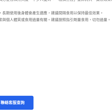
，長期使用後身體會產生適應，建議間隔食用以保持最佳效果。
常與個人體質或食用過量有關。建議按照指引劑量食用，切勿過量。
 聯絡客服查詢