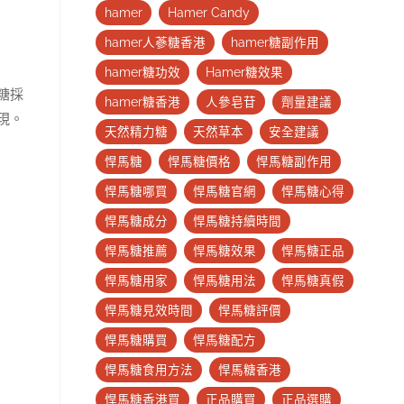
hamer
Hamer Candy
hamer人蔘糖香港
hamer糖副作用
hamer糖功效
Hamer糖效果
糖採
hamer糖香港
人參皂苷
劑量建議
現。
天然精力糖
天然草本
安全建議
悍馬糖
悍馬糖價格
悍馬糖副作用
悍馬糖哪買
悍馬糖官網
悍馬糖心得
悍馬糖成分
悍馬糖持續時間
悍馬糖推薦
悍馬糖效果
悍馬糖正品
悍馬糖用家
悍馬糖用法
悍馬糖真假
悍馬糖見效時間
悍馬糖評價
悍馬糖購買
悍馬糖配方
悍馬糖食用方法
悍馬糖香港
悍馬糖香港買
正品購買
正品選購