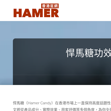
悍
馬
糖
香
港
官
網
Hamer
悍馬糖功效
Candy
Hong
Kong
official
website
悍馬糖（Hamer Candy）在香港市場上一直保持高度
文將從產品成分、實際效果、用家評價等多個角度，為你全