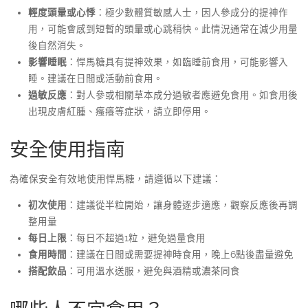
輕度頭暈或心悸
：極少數體質敏感人士，因人參成分的提神作
用，可能會感到短暫的頭暈或心跳稍快。此情況通常在減少用量
後自然消失。
影響睡眠
：悍馬糖具有提神效果，如臨睡前食用，可能影響入
睡。建議在日間或活動前食用。
過敏反應
：對人參或相關草本成分過敏者應避免食用。如食用後
出現皮膚紅腫、瘙癢等症狀，請立即停用。
安全使用指南
為確保安全有效地使用悍馬糖，請遵循以下建議：
初次使用
：建議從半粒開始，讓身體逐步適應，觀察反應後再調
整用量
每日上限
：每日不超過1粒，避免過量食用
食用時間
：建議在日間或需要提神時食用，晚上6點後盡量避免
搭配飲品
：可用溫水送服，避免與酒精或濃茶同食