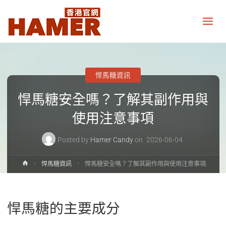
悍
馬
糖
香
港
官
網
悍馬糖資訊
Hamer
Candy
悍馬糖安全嗎？了解其副作用與
Hong
Kong
official
使用注意事項
website
Posted by
Hamer Candy
on
2026-06-04
Home
悍馬糖資訊
悍馬糖安全嗎？了解其副作用與使用注意事項
悍馬糖的主要成分