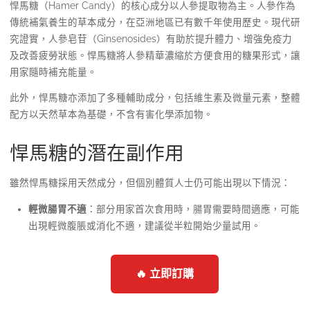
悍馬糖（Hamer Candy）的核心成分以人參提取物為主。人參作為
傳統補氣養生的草本成分，在亞洲地區已有數千年使用歷史。現代研
究證實，人參皂苷（Ginsenosides）有助於提升體力、增強免疫力
及改善疲勞狀態。悍馬糖將人參精華濃縮於方便食用的糖果形式，讓
用家隨時補充能量。
此外，悍馬糖亦添加了多種輔助成分，包括維生素及微量元素，整體
配方以天然草本為基礎，不含有害化學添加物。
悍馬糖的潛在副作用
雖然悍馬糖採用天然成分，但個別體質人士仍可能出現以下情況：
輕微腸胃不適
：部分用家首次食用時，腸胃需要時間適應，可能
出現輕微腹脹或消化不適，建議從半粒開始少量試用。
🔥 立即訂購