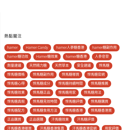
熱點關注
hamer
Hamer Candy
hamer人蔘糖香港
hamer糖副作用
hamer糖功效
Hamer糖效果
hamer糖香港
人參皂苷
劑量建議
天然精力糖
天然草本
安全建議
悍馬糖
悍馬糖價格
悍馬糖副作用
悍馬糖哪買
悍馬糖官網
悍馬糖心得
悍馬糖成分
悍馬糖持續時間
悍馬糖推薦
悍馬糖效果
悍馬糖正品
悍馬糖用家
悍馬糖用法
悍馬糖真假
悍馬糖見效時間
悍馬糖評價
悍馬糖購買
悍馬糖配方
悍馬糖食用方法
悍馬糖香港
悍馬糖香港買
正品購買
正品選購
汗馬糖效果
汗馬糖評價
汗馬糖香港哪買
汗馬糖香港售賣
汗馬糖香港官網
用家評價