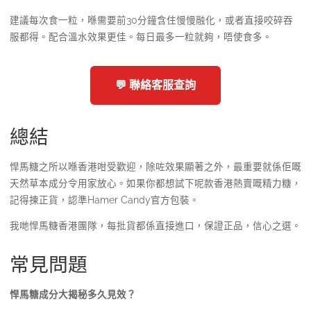
建議每次食一粒，喺需要前30分鐘含住慢慢融化，或者直接咬碎吞
服都得。配合溫水效果更佳。每日最多一粒就夠，唔使食多。
💬 聯絡客服查詢
總結
悍馬糖之所以喺香港咁受歡迎，除咗效果顯著之外，最重要就係佢嘅
天然草本成分令用家放心。如果你都想試下呢款香港熱賣嘅精力糖，
記得揀正貨，認準Hamer Candy官方包裝。
我哋悍馬糖香港團隊，每批貨都係直接進口，保證正品，信心之選。
常見問題
悍馬糖成分大揭秘多久見效？