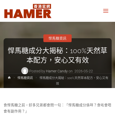
悍
馬
糖
香
港
官
網
悍馬糖資訊
Hamer
Candy
悍馬糖成分大揭秘：100%天然草
Hong
Kong
official
本配方，安心又有效
website
Posted by
Hamer Candy
on
2026-05-22
Home
悍馬糖資訊
悍馬糖成分大揭秘：100%天然草本配方，安心又有
效
食悍馬糖之前，好多兄弟都會問一句：「悍馬糖成分係咩？食咗會唔
會有副作用？」