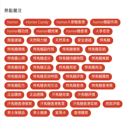
熱點關注
hamer
Hamer Candy
hamer人蔘糖香港
hamer糖副作用
hamer糖功效
Hamer糖效果
hamer糖香港
人參皂苷
劑量建議
天然精力糖
天然草本
安全建議
悍馬糖
悍馬糖價格
悍馬糖副作用
悍馬糖哪買
悍馬糖官網
悍馬糖心得
悍馬糖成分
悍馬糖持續時間
悍馬糖推薦
悍馬糖效果
悍馬糖正品
悍馬糖用家
悍馬糖用法
悍馬糖真假
悍馬糖見效時間
悍馬糖評價
悍馬糖購買
悍馬糖配方
悍馬糖食用方法
悍馬糖香港
悍馬糖香港買
正品購買
正品選購
汗馬糖效果
汗馬糖評價
汗馬糖香港哪買
汗馬糖香港售賣
汗馬糖香港官網
用家評價
男士保健品
男士健康
紫瑪卡
香港購買