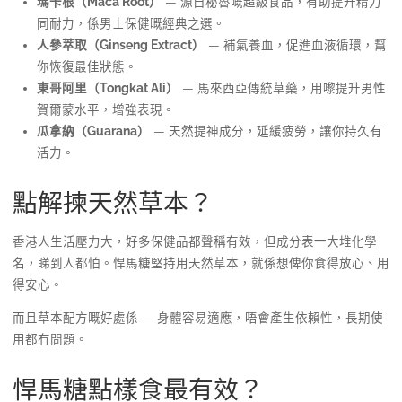
瑪卡根（Maca Root）
— 源自秘魯嘅超級食品，有助提升精力
同耐力，係男士保健嘅經典之選。
人參萃取（Ginseng Extract）
— 補氣養血，促進血液循環，幫
你恢復最佳狀態。
東哥阿里（Tongkat Ali）
— 馬來西亞傳統草藥，用嚟提升男性
賀爾蒙水平，增強表現。
瓜拿納（Guarana）
— 天然提神成分，延緩疲勞，讓你持久有
活力。
點解揀天然草本？
香港人生活壓力大，好多保健品都聲稱有效，但成分表一大堆化學
名，睇到人都怕。悍馬糖堅持用天然草本，就係想俾你食得放心、用
得安心。
而且草本配方嘅好處係 — 身體容易適應，唔會產生依賴性，長期使
用都冇問題。
悍馬糖點樣食最有效？