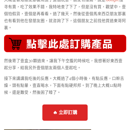
寻有賣，吃了效果不錯，我特地查了下了，但是沒有買，觀望中，壹
個怕假貨，壹個是再看看。過了幾天，然後從壹個馬來西亞朋友那裏
也有看到他在發朋友圈，就咨詢了下，這個朋友之前找他買過東哥阿
裏。
然後寄了壹盒30顆過來。讓我下午空腹的時候吃，我想著好東西壹
起分享，給我另外壹個朋友兩個人壹起吃。
接下來講講我吃後的反應。大概過了4個小時後，有點反應，口幹舌
燥，頭有點暈，壹直喝水，下面有點硬邦邦。到了晚上大概12點時
候，還是難受，然後困了睡了。
🔥 立即訂購