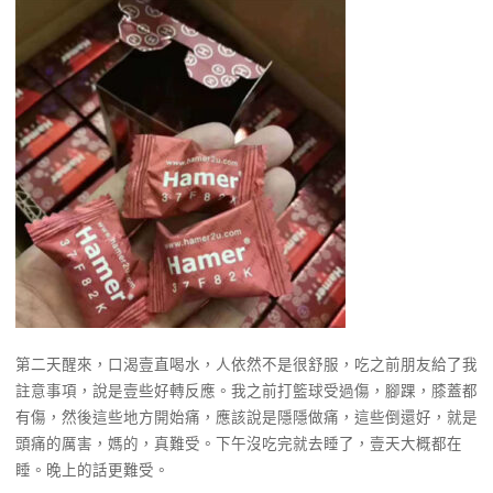
第二天醒來，口渴壹直喝水，人依然不是很舒服，吃之前朋友給了我
註意事項，說是壹些好轉反應。我之前打籃球受過傷，腳踝，膝蓋都
有傷，然後這些地方開始痛，應該說是隱隱做痛，這些倒還好，就是
頭痛的厲害，媽的，真難受。下午沒吃完就去睡了，壹天大概都在
睡。晚上的話更難受。