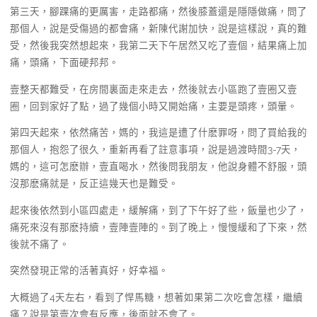
第三天，腳踝痛的更厲害，走路都痛，然後膝蓋還是隱隱做痛，問了
那個人，說是受傷過的都會痛，新陳代謝加快，說是這樣說，真的難
受，然後我突然想起來，我第二天下午居然又吃了壹個，結果痛上加
痛，頭痛，下面硬邦邦。
壹整天都難受，在房間裏面走來走去，然後就去小區跑了壹圈又壹
圈，回到家好了點，過了幾個小時又開始痛，主要是頭疼，頭暈。
第四天起來，依然痛苦，媽的，我這是遭了什麽罪呀，問了買給我的
那個人，抱怨了很久，重新再看了註意事項，說是過渡時間3-7天，
媽的，這可怎麽辦，壹直喝水，然後問我朋友，他說身體不舒服，頭
沒那麽痛就是，反正這幾天也是難受。
起來後依然到小區四處走，緩解痛，到了下午好了些，飯量也少了，
痛死來沒有那麽持續，壹陣壹陣的。到了晚上，慢慢緩和了下來，然
後就不痛了。
突然發現正常的活著真好，好幸福。
大概過了4天左右，看到了悍馬糖，想著如果第二次吃會怎樣，繼續
痛？說是第壹次會有反應，後面就不會了。