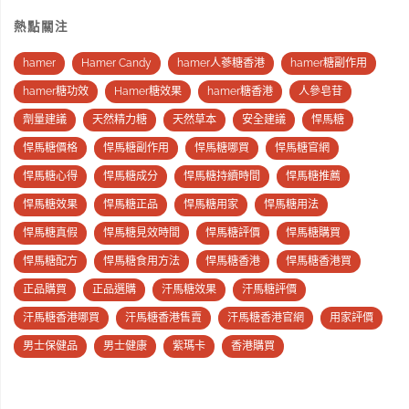
熱點關注
hamer
Hamer Candy
hamer人蔘糖香港
hamer糖副作用
hamer糖功效
Hamer糖效果
hamer糖香港
人參皂苷
劑量建議
天然精力糖
天然草本
安全建議
悍馬糖
悍馬糖價格
悍馬糖副作用
悍馬糖哪買
悍馬糖官網
悍馬糖心得
悍馬糖成分
悍馬糖持續時間
悍馬糖推薦
悍馬糖效果
悍馬糖正品
悍馬糖用家
悍馬糖用法
悍馬糖真假
悍馬糖見效時間
悍馬糖評價
悍馬糖購買
悍馬糖配方
悍馬糖食用方法
悍馬糖香港
悍馬糖香港買
正品購買
正品選購
汗馬糖效果
汗馬糖評價
汗馬糖香港哪買
汗馬糖香港售賣
汗馬糖香港官網
用家評價
男士保健品
男士健康
紫瑪卡
香港購買