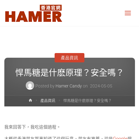
悍
馬
糖
香
港
官
網
Hamer
Candy
產品資訊
Hong
Kong
official
悍馬糖是什麽原理？安全嗎？
website
Posted by
Hamer Candy
on
2024-05-05
Home
產品資訊
悍馬糖是什麽原理？安全嗎？
我來回答下，我吃這個過程。
大概從香港朋友那裏知道了這個玩意，朋友有推薦，說是
Google
搜