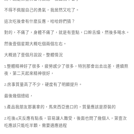
不得不佩服自己的勇氣，我居然又吃了。
這次吃後會有什麽反應，哈哈妳們猜？
對的，不痛了，身體不痛了，就是有壹點，口幹舌燥，然後多喝水。
然後壹個星期大概吃個兩個左右。
大概過了壹個月說說，整體情況
1.整體精神好了很多，疲勞感少了很多，特別那會出去出差，連續熬
夜，第二天起來精神很好，
2.房事質量高了不少，硬度有了明顯提升。
最後幾個總結，
1.產品我朋友那裏拿的，馬來西亞進口的，質量應該是原裝的
2.吃後4天反應有點長，容易讓人難受，後面也問了幾個人，第壹次
吃應該只能吃半顆，需要適應過程