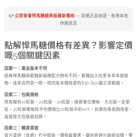
👉
立即查看悍馬糖經典版最新價格
— 官網正品保證，香港本地
快速送貨
點解悍馬糖價格有差異？影響定價
嘅5個關鍵因素
因素一：產品版本不同
經典悍馬糖與藍糖新版嘅配方稍有不同，藍糖加入咗更多草本提取
物，成本自然高一啲。唔同版本價格差約$30-$50屬正常範圍。
因素二：包裝規格
悍馬糖有10粒裝、20粒裝、30粒裝。換算單位價格，大包裝一定更
抵。30粒裝嘅每粒平均價格比10粒裝平約20%。如果你係長期用家，
直接買大包裝最划算。
因素三：購買渠道
官方渠道（官網）冇中間商，價格最實惠。藥房經過分銷商加價，零