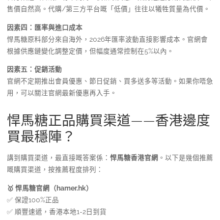
售價自然高。代購/第三方平台嘅「低價」往往以犧牲質量為代價。
因素四：匯率與進口成本
悍馬糖原料部分來自海外，2026年匯率波動直接影響成本。官網會
根據供應鏈變化調整定價，但幅度通常控制在5%以內。
因素五：促銷活動
官網不定期推出會員優惠、節日促銷、買多送多等活動。如果你唔急
用，可以關注官網最新優惠再入手。
悍馬糖正品購買渠道——香港邊度
買最穩陣？
講到購買渠道，最直接嘅答案係：
悍馬糖香港官網
。以下是幾個推薦
嘅購買渠道，按推薦程度排列：
🥇 悍馬糖官網（hamer.hk）
✅ 保證100%正品
✅ 順豐速遞，香港本地1-2日到貨