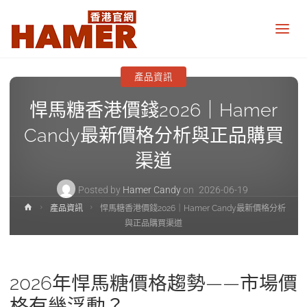
悍
馬
糖
香
港
產品資訊
官
網
悍馬糖香港價錢2026｜Hamer
Hamer
Candy
Candy最新價格分析與正品購買
Hong
Kong
official
渠道
website
Posted by
Hamer Candy
on
2026-06-19
Home
產品資訊
悍馬糖香港價錢2026｜Hamer Candy最新價格分析
與正品購買渠道
2026年悍馬糖價格趨勢——市場價
格有幾浮動？