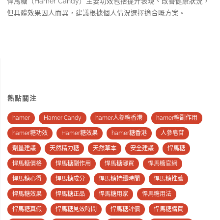
悍馬糖（Hamer Candy）主要功效包括提升表現、改善健康狀況，
但具體效果因人而異，建議根據個人情況選擇適合嘅方案。
熱點關注
hamer
Hamer Candy
hamer人蔘糖香港
hamer糖副作用
hamer糖功效
Hamer糖效果
hamer糖香港
人參皂苷
劑量建議
天然精力糖
天然草本
安全建議
悍馬糖
悍馬糖價格
悍馬糖副作用
悍馬糖哪買
悍馬糖官網
悍馬糖心得
悍馬糖成分
悍馬糖持續時間
悍馬糖推薦
悍馬糖效果
悍馬糖正品
悍馬糖用家
悍馬糖用法
悍馬糖真假
悍馬糖見效時間
悍馬糖評價
悍馬糖購買