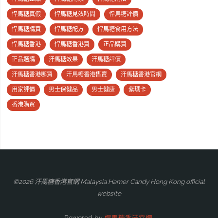
悍馬糖真假
悍馬糖見效時間
悍馬糖評價
悍馬糖購買
悍馬糖配方
悍馬糖食用方法
悍馬糖香港
悍馬糖香港買
正品購買
正品選購
汗馬糖效果
汗馬糖評價
汗馬糖香港哪買
汗馬糖香港售賣
汗馬糖香港官網
用家評價
男士保健品
男士健康
紫瑪卡
香港購買
©2026 汗馬糖香港官網 Malaysia Hamer Candy Hong Kong official
website