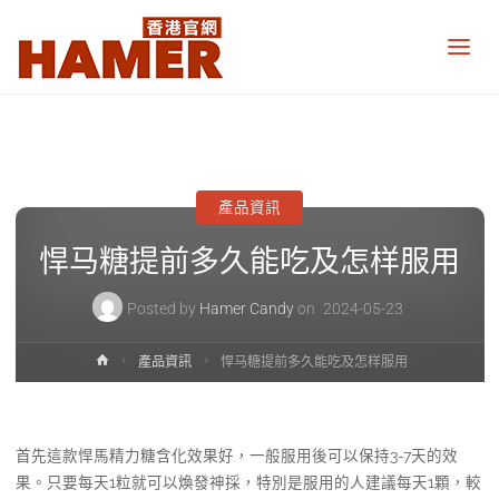
悍
馬
糖
香
港
官
網
Hamer
Candy
產品資訊
Hong
Kong
official
悍马糖提前多久能吃及怎样服用
website
Posted by
Hamer Candy
on
2024-05-23
Home
產品資訊
悍马糖提前多久能吃及怎样服用
首先這款悍馬精力糖含化效果好，一般服用後可以保持3-7天的效
果。只要每天1粒就可以煥發神採，特別是服用的人建議每天1顆，較