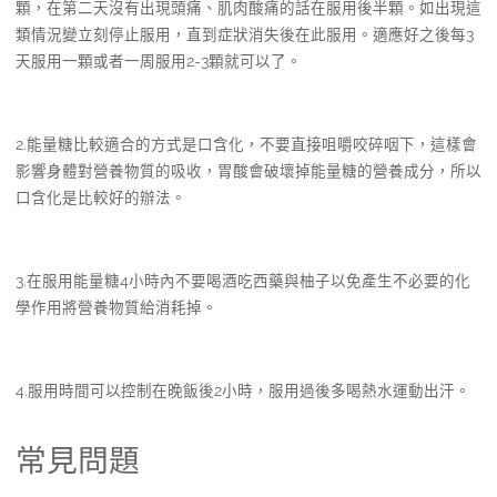
顆，在第二天沒有出現頭痛、肌肉酸痛的話在服用後半顆。如出現這
類情況變立刻停止服用，直到症狀消失後在此服用。適應好之後每3
天服用一顆或者一周服用2-3顆就可以了。
2.能量糖比較適合的方式是口含化，不要直接咀嚼咬碎咽下，這樣會
影響身體對營養物質的吸收，胃酸會破壞掉能量糖的營養成分，所以
口含化是比較好的辦法。
3.在服用能量糖4小時內不要喝酒吃西藥與柚子以免產生不必要的化
學作用將營養物質給消耗掉。
4.服用時間可以控制在晚飯後2小時，服用過後多喝熱水運動出汗。
常見問題