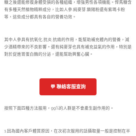
糖之後還能修復身體受損的各種組織，增強男性各項機能。悍馬糖含
有多種天然植物精粹成分，比如人參.純麥芽.鎖陽粉還有紫瑪卡粉
等，這些成分都具有各自的營養功效。
其中人參具有抗氧化.抗炎.抗癌的作用，能幫助補充體內的營養，減
少酒精帶來的不良影響。還有純麥芽也具有補充益氣的作用，特別是
對於促進胃蛋白酶的分泌，還能幫助興奮心臟。
💬 聯絡客服查詢
按照下面四種方法服用，99%的人群是不會產生副作用的。
1.因為國內客戶體質原因，在次初次服用的話攝取量一般是控制在半