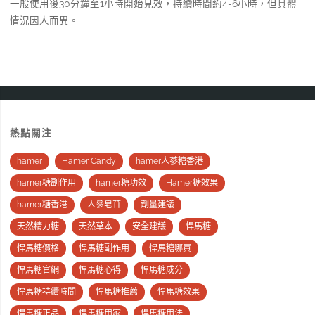
一般使用後30分鐘至1小時開始見效，持續時間約4-6小時，但具體
情況因人而異。
熱點關注
hamer
Hamer Candy
hamer人蔘糖香港
hamer糖副作用
hamer糖功效
Hamer糖效果
hamer糖香港
人參皂苷
劑量建議
天然精力糖
天然草本
安全建議
悍馬糖
悍馬糖價格
悍馬糖副作用
悍馬糖哪買
悍馬糖官網
悍馬糖心得
悍馬糖成分
悍馬糖持續時間
悍馬糖推薦
悍馬糖效果
悍馬糖正品
悍馬糖用家
悍馬糖用法