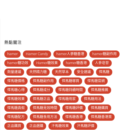
熱點關注
hamer
Hamer Candy
hamer人蔘糖香港
hamer糖副作用
hamer糖功效
Hamer糖效果
hamer糖香港
人參皂苷
劑量建議
天然精力糖
天然草本
安全建議
悍馬糖
悍馬糖價格
悍馬糖副作用
悍馬糖哪買
悍馬糖官網
悍馬糖心得
悍馬糖成分
悍馬糖持續時間
悍馬糖推薦
悍馬糖效果
悍馬糖正品
悍馬糖用家
悍馬糖用法
悍馬糖真假
悍馬糖見效時間
悍馬糖評價
悍馬糖購買
悍馬糖配方
悍馬糖食用方法
悍馬糖香港
悍馬糖香港買
正品購買
正品選購
汗馬糖效果
汗馬糖評價