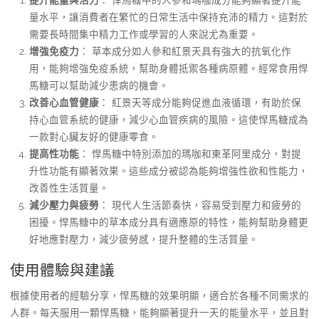
量水平，讓消費者在繁忙的日常生活中保持充沛的精力。這對於
需要長時間集中精力工作或學習的人來說尤為重要。
增強免疫力
： 草本成分如人參和紅景天具有強大的抗氧化作
用，能夠增強免疫系統，幫助身體抵禦各種病原體。經常食用悍
馬糖可以幫助減少患病的機會。
改善心血管健康
： 紅景天等成分能夠促進血液循環，有助於保
持心血管系統的健康，減少心血管疾病的風險。這使悍馬糖成為
一款對心臟友好的健康零食。
提高性功能
： 悍馬糖中特別添加的瑪咖和東革阿里成分，對提
升性功能有顯著效果。這些成分被認為能夠增強性欲和性能力，
改善性生活質量。
減少壓力與疲勞
： 現代人生活節奏快，容易受到壓力和疲勞的
困擾。悍馬糖中的草本成分具有適應原的特性，能夠幫助身體更
好地應對壓力，減少疲勞感，提升整體的生活質量。
使用體驗與建議
根據使用者的經驗分享，悍馬糖的效果明顯，適合於各種不同需求的
人群。每天服用一顆悍馬糖，能夠顯著提升一天的能量水平，並且對