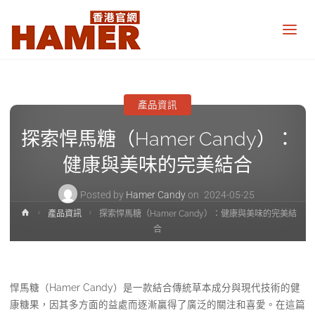
悍
馬
糖
香
港
官
網
產品資訊
Hamer
Candy
探索悍馬糖（Hamer Candy）：
Hong
Kong
official
健康與美味的完美結合
website
Posted by
Hamer Candy
on
2024-05-25
Home
產品資訊
探索悍馬糖（Hamer Candy）：健康與美味的完美結
合
悍馬糖（Hamer Candy）是一款結合傳統草本成分與現代技術的健
康糖果，因其多方面的益處而逐漸贏得了廣泛的關注和喜愛。在這篇