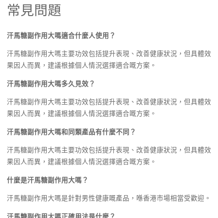
常見問題
汗馬糖副作用大嗎適合什麼人使用？
汗馬糖副作用大嗎主要功效包括提升表現、改善健康狀況，但具體效
果因人而異，建議根據個人情況選擇適合嘅方案。
汗馬糖副作用大嗎多久見效？
汗馬糖副作用大嗎主要功效包括提升表現、改善健康狀況，但具體效
果因人而異，建議根據個人情況選擇適合嘅方案。
汗馬糖副作用大嗎和同類產品有什麼不同？
汗馬糖副作用大嗎主要功效包括提升表現、改善健康狀況，但具體效
果因人而異，建議根據個人情況選擇適合嘅方案。
什麼是汗馬糖副作用大嗎？
汗馬糖副作用大嗎是針對男性健康嘅產品，喺香港市場相當受歡迎。
汗馬糖副作用大嗎正確用法是什麼？