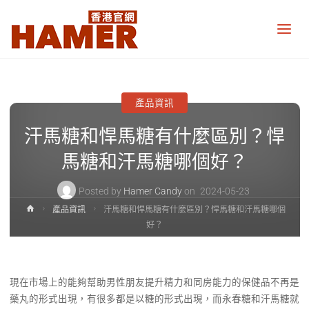
悍
馬
糖
香
港
官
網
產品資訊
Hamer
Candy
汗馬糖和悍馬糖有什麼區別？悍
Hong
Kong
official
馬糖和汗馬糖哪個好？
website
Posted by
Hamer Candy
on
2024-05-23
Home
產品資訊
汗馬糖和悍馬糖有什麼區別？悍馬糖和汗馬糖哪個
好？
現在市場上的能夠幫助男性朋友提升精力和同房能力的保健品不再是
藥丸的形式出現，有很多都是以糖的形式出現，而永春糖和汗馬糖就