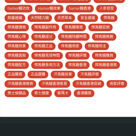
hamer糖功效
Hamer糖效果
hamer糖香港
人參皂苷
劑量建議
天然精力糖
天然草本
安全建議
悍馬糖
悍馬糖價格
悍馬糖副作用
悍馬糖哪買
悍馬糖官網
悍馬糖心得
悍馬糖成分
悍馬糖持續時間
悍馬糖推薦
悍馬糖效果
悍馬糖正品
悍馬糖用家
悍馬糖用法
悍馬糖真假
悍馬糖見效時間
悍馬糖評價
悍馬糖購買
悍馬糖配方
悍馬糖食用方法
悍馬糖香港
悍馬糖香港買
正品購買
正品選購
汗馬糖效果
汗馬糖評價
汗馬糖香港哪買
汗馬糖香港售賣
汗馬糖香港官網
用家評價
男士保健品
男士健康
紫瑪卡
香港購買