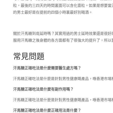
粒，最後的三四天的時間裏面可以含化壹粒。如果是想要當
的男士最好是在提前的四個小時裏最好別喝酒。
關於汗馬糖到底延時嗎？其實用過的男士延時效果還是很好
服用汗馬糖之後身體的各方面都有了很強大的提升了，所以
常見問題
汗馬糖正確吃法是什麼需要醫生處方嗎？
汗馬糖正確吃法是什麼是針對男性健康嘅產品，喺香港市場
汗馬糖正確吃法是什麼有副作用嗎？
汗馬糖正確吃法是什麼是針對男性健康嘅產品，喺香港市場
汗馬糖正確吃法是什麼正確用法是什麼？