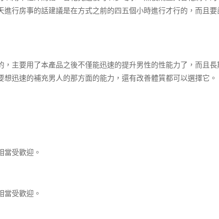
天進行房事的話建議是在方式之前的四五個小時進行才行的，而且要
的，主要用了本產品之後不僅能迅速的提升男性的性能力了，而且長
要想迅速的補充男人的那方面的能力，還有改善體質都可以選擇它。
相當受歡迎。
相當受歡迎。