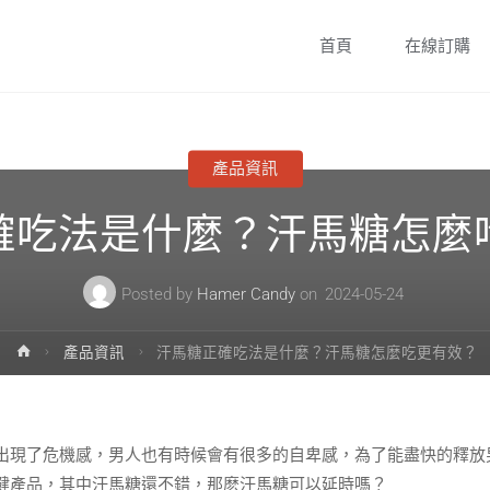
Skip
首頁
在線訂購
to
content
產品資訊
確吃法是什麼？汗馬糖怎麼
Posted by
Hamer Candy
on
2024-05-24
Home
產品資訊
汗馬糖正確吃法是什麼？汗馬糖怎麼吃更有效？
出現了危機感，男人也有時候會有很多的自卑感，為了能盡快的釋放
健產品，其中汗馬糖還不錯，那麽汗馬糖可以延時嗎？