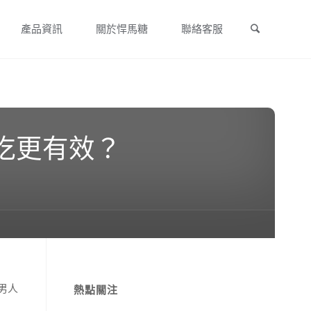
Search
產品資訊
關於悍馬糖
聯絡客服
吃更有效？
男人
熱點關注