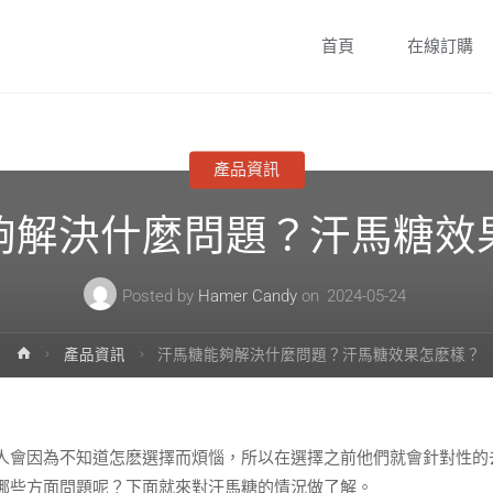
Skip
首頁
在線訂購
to
content
產品資訊
夠解決什麼問題？汗馬糖效
Posted by
Hamer Candy
on
2024-05-24
Home
產品資訊
汗馬糖能夠解決什麼問題？汗馬糖效果怎麽樣？
人會因為不知道怎麽選擇而煩惱，所以在選擇之前他們就會針對性的
哪些方面問題呢？下面就來對汗馬糖的情況做了解。