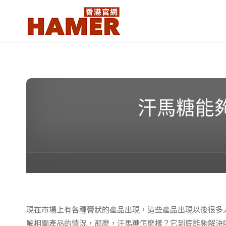
悍
馬
糖
香
港
官
網
Hamer
汗馬糖能
Candy
Hong
Kong
official
website
現在市場上有各種膏狀的產品出現，這些產品出現以後很多
解相關產品的情況，那麽，汗馬糖怎麽樣？它到底能夠解決