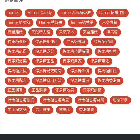
熱點關注
hamer
Hamer Candy
hamer人蔘糖香港
hamer糖副作用
hamer糖功效
Hamer糖效果
hamer糖香港
人參皂苷
劑量建議
天然精力糖
天然草本
安全建議
悍馬糖
悍馬糖價格
悍馬糖副作用
悍馬糖哪買
悍馬糖官網
悍馬糖心得
悍馬糖成分
悍馬糖持續時間
悍馬糖推薦
悍馬糖效果
悍馬糖正品
悍馬糖用家
悍馬糖用法
悍馬糖真假
悍馬糖見效時間
悍馬糖評價
悍馬糖購買
悍馬糖配方
悍馬糖食用方法
悍馬糖香港
悍馬糖香港買
正品購買
正品選購
汗馬糖效果
汗馬糖評價
汗馬糖香港哪買
汗馬糖香港售賣
汗馬糖香港官網
用家評價
男士保健品
男士健康
紫瑪卡
香港購買