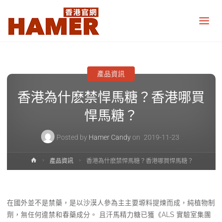
悍
馬
糖
香
港
官
網
產品資訊
Hamer
Candy
香港為什麽禁悍馬糖？香港哪買
Hong
Kong
official
悍馬糖？
website
Posted by
Hamer Candy
on
2019-11-23
Home
產品資訊
香港為什麽禁悍馬糖？香港哪買悍馬糖？
在國外並不是禁藥，是以沙漠人參為主主要塬料提煉而成，純植物制
劑，無任何違禁和春藥成分。 且汗馬精力糖已獲《ALS 實驗室集團