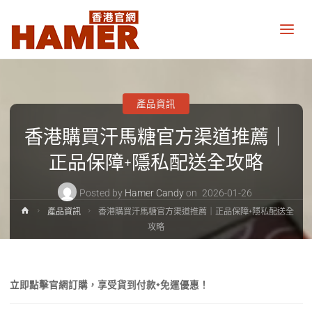
悍
馬
糖
香
港
官
網
產品資訊
Hamer
Candy
香港購買汗馬糖官方渠道推薦｜
Hong
Kong
official
正品保障+隱私配送全攻略
website
Posted by
Hamer Candy
on
2026-01-26
Home
產品資訊
香港購買汗馬糖官方渠道推薦｜正品保障+隱私配送全
攻略
立即點擊官網訂購，享受貨到付款+免運優惠！