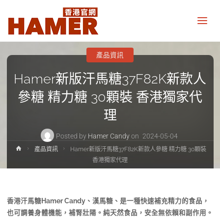
悍
馬
糖
香
港
產品資訊
官
網
Hamer新版汗馬糖37F82K新款人
Hamer
Candy
參糖 精力糖 30顆裝 香港獨家代
Hong
Kong
official
理
website
Posted by
Hamer Candy
on
2024-05-04
Home
產品資訊
Hamer新版汗馬糖37F82K新款人參糖 精力糖 30顆裝
香港獨家代理
香港汗馬糖Hamer Candy、漢馬糖、是一種快速補充精力的食品，
也可調養身體機能，補腎壯陽。純天然食品，安全無依賴和副作用。