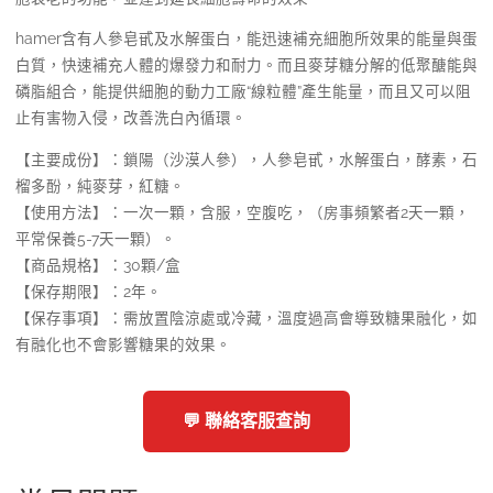
hamer含有人參皂甙及水解蛋白，能迅速補充細胞所效果的能量與蛋
白質，快速補充人體的爆發力和耐力。而且麥芽糖分解的低聚醣能與
磷脂組合，能提供細胞的動力工廠“線粒體”產生能量，而且又可以阻
止有害物入侵，改善洗白內循環。
【主要成份】：鎖陽（沙漠人參），人參皂甙，水解蛋白，酵素，石
榴多酚，純麥芽，紅糖。
【使用方法】：一次一顆，含服，空腹吃，（房事頻繁者2天一顆，
平常保養5-7天一顆）。
【商品規格】：30顆/盒
【保存期限】：2年。
【保存事項】：需放置陰涼處或冷藏，溫度過高會導致糖果融化，如
有融化也不會影響糖果的效果。
💬 聯絡客服查詢