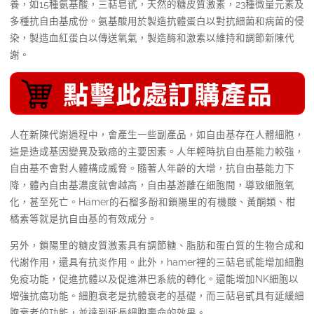
養，如15種氨基酸，三萜皂甙，天然的糖皮質激素，23種微量元素及
多種抗自由基成份。氨基酸用於製造抗體蛋白以對抗細菌和病菌的侵
染，製造血紅蛋白以傳送氧氣，製造酶和激素以維持和調節新陳代
謝。
人在新陳代謝過程中，會產生一些副產品，如自由基存在人體細胞，
這是造成基因變異及致癌的主要因素。人年輕時抗自由基能力較強，
自由基不會對人體構成威脅。隨著人年齡的大增，抗自由基能力下
降，體內自由基濃度就會越高，自由基游離在細胞間，導致細胞氧
化，甚至死亡。Hamer的石榴多酚和鎖陽里的有機酸、黃酮類、柑
橘素等就是抗自由基的有效成分。
另外，鎖陽里的糖皮質激素具有調節糖、脂肪和蛋白質的生物合成和
代謝作用，還具有抗炎作用。此外，hamer裡的三萜皂甙能增加細胞
免疫功能，促進抗體以及促進淋巴系統的轉化。還能增加NK細胞以
增強抗癌功能。細胞衰老是抗體衰老的基礎，而三萜皂甙具有延緩細
胞衰老的功能，並達到延長細胞壽命的效果。