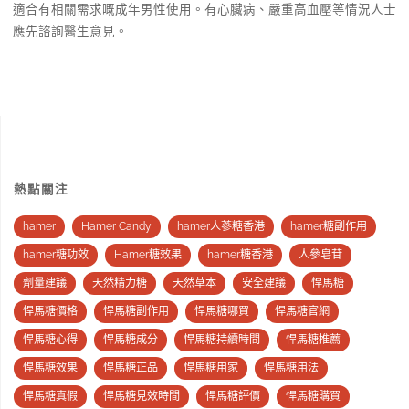
適合有相關需求嘅成年男性使用。有心臟病、嚴重高血壓等情況人士
應先諮詢醫生意見。
熱點關注
hamer
Hamer Candy
hamer人蔘糖香港
hamer糖副作用
hamer糖功效
Hamer糖效果
hamer糖香港
人參皂苷
劑量建議
天然精力糖
天然草本
安全建議
悍馬糖
悍馬糖價格
悍馬糖副作用
悍馬糖哪買
悍馬糖官網
悍馬糖心得
悍馬糖成分
悍馬糖持續時間
悍馬糖推薦
悍馬糖效果
悍馬糖正品
悍馬糖用家
悍馬糖用法
悍馬糖真假
悍馬糖見效時間
悍馬糖評價
悍馬糖購買