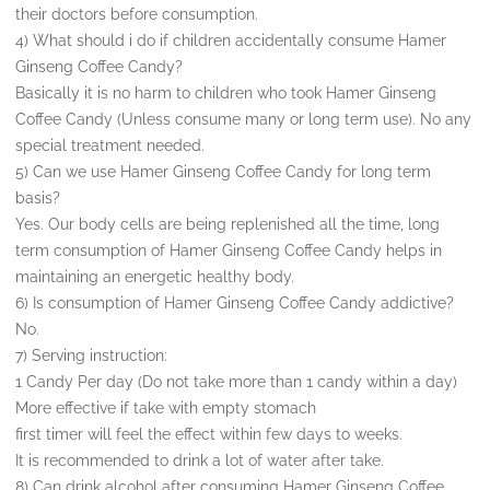
their doctors before consumption.
4) What should i do if children accidentally consume Hamer
Ginseng Coffee Candy?
Basically it is no harm to children who took Hamer Ginseng
Coffee Candy (Unless consume many or long term use). No any
special treatment needed.
5) Can we use Hamer Ginseng Coffee Candy for long term
basis?
Yes. Our body cells are being replenished all the time, long
term consumption of Hamer Ginseng Coffee Candy helps in
maintaining an energetic healthy body.
6) Is consumption of Hamer Ginseng Coffee Candy addictive?
No.
7) Serving instruction:
1 Candy Per day (Do not take more than 1 candy within a day)
More effective if take with empty stomach
first timer will feel the effect within few days to weeks.
It is recommended to drink a lot of water after take.
8) Can drink alcohol after consuming Hamer Ginseng Coffee