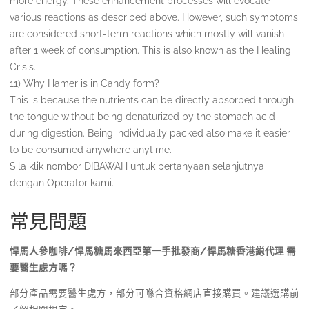
more energy. These enhancement processes will evocate
various reactions as described above. However, such symptoms
are considered short-term reactions which mostly will vanish
after 1 week of consumption. This is also known as the Healing
Crisis.
11) Why Hamer is in Candy form?
This is because the nutrients can be directly absorbed through
the tongue without being denaturized by the stomach acid
during digestion. Being individually packed also make it easier
to be consumed anywhere anytime.
Sila klik nombor DIBAWAH untuk pertanyaan selanjutnya
dengan Operator kami.
常見問題
悍馬人參咖啡/悍馬糖馬來西亞第一手批發商/悍馬糖香港縂代理 需
要醫生處方嗎？
部分產品需要醫生處方，部分可喺合資格網店直接購買。建議選購前