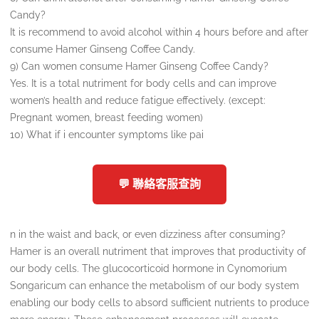
Candy?
It is recommend to avoid alcohol within 4 hours before and after
consume Hamer Ginseng Coffee Candy.
9) Can women consume Hamer Ginseng Coffee Candy?
Yes. It is a total nutriment for body cells and can improve
women’s health and reduce fatigue effectively. (except:
Pregnant women, breast feeding women)
10) What if i encounter symptoms like pai
💬 聯絡客服查詢
n in the waist and back, or even dizziness after consuming?
Hamer is an overall nutriment that improves that productivity of
our body cells. The glucocorticoid hormone in Cynomorium
Songaricum can enhance the metabolism of our body system
enabling our body cells to absord sufficient nutrients to produce