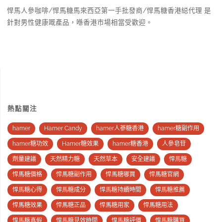
悍馬人參咖啡/悍馬糖馬來西亞第一手批發商/悍馬糖香港縂代理 是
針對男性健康嘅產品，喺香港市場相當受歡迎。
熱點關注
hamer
Hamer Candy
hamer人蔘糖香港
hamer糖副作用
hamer糖功效
Hamer糖效果
hamer糖香港
人參皂苷
劑量建議
天然精力糖
天然草本
安全建議
悍馬糖
悍馬糖價格
悍馬糖副作用
悍馬糖哪買
悍馬糖官網
悍馬糖心得
悍馬糖成分
悍馬糖持續時間
悍馬糖推薦
悍馬糖效果
悍馬糖正品
悍馬糖用家
悍馬糖用法
悍馬糖真假
悍馬糖見效時間
悍馬糖評價
悍馬糖購買