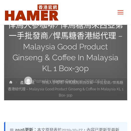
悍
馬
產品資訊
糖
香
悍馬人參咖啡/悍馬糖馬來西亞第
港
一手批發商/悍馬糖香港縂代理 –
官
網
Malaysia Good Product
Hamer
Candy
Ginseng & Coffee In Malaysia
Hong
Kong
official
KL 1 Box-30p
website
Posted by
Hamer Candy
on
2026-05-17
Home
產品資訊
悍馬人參咖啡/悍馬糖馬來西亞第一手批發商/悍馬糖
香港縂代理 – Malaysia Good Product Ginseng & Coffee In Malaysia KL 1
Box-30p
📅
2026更新：
本文原發表於2019-10-27，內容已更新至最新