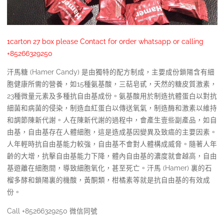
1carton 27 box please Contact for order whatsapp or calling
+85266329250
汗馬糖 (Hamer Candy) 是由獨特的配方制成，主要成份鎖陽含有細
胞健康所需的營養，如15種氨基酸，三萜皂甙，天然的糖皮質激素，
23種微量元素及多種抗自由基成份。氨基酸用於制造抗體蛋白以對抗
細菌和病菌的侵染，制造血紅蛋白以傳送氧氣，制造酶和激素以維持
和調節陳新代謝。人在陳新代謝的過程中，會產生壹些副產品，如自
由基，自由基存在人體細胞，這是造成基因變異及致癌的主要因素。
人年輕時抗自由基能力較強，自由基不會對人體構成威脅。隨著人年
齡的大增，抗擊自由基能力下降，體內自由基的濃度就會越高，自由
基遊離在細胞間，導致細胞氧化，甚至死亡。汗馬 (Hamer) 裏的石
榴多酵和鎖陽裏的機酸，黃酮類，柑橘素等就是抗自由基的有效成
份。
Call +85266329250 微信同號