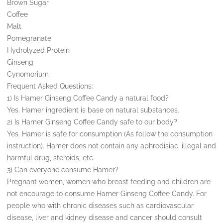
Brown Sugar
Coffee
Malt
Pomegranate
Hydrolyzed Protein
Ginseng
Cynomorium
Frequent Asked Questions:
1) Is Hamer Ginseng Coffee Candy a natural food?
Yes. Hamer ingredient is base on natural substances.
2) Is Hamer Ginseng Coffee Candy safe to our body?
Yes. Hamer is safe for consumption (As follow the consumption
instruction). Hamer does not contain any aphrodisiac, illegal and
harmful drug, steroids, etc.
3) Can everyone consume Hamer?
Pregnant women, women who breast feeding and children are
not encourage to consume Hamer Ginseng Coffee Candy. For
people who with chronic diseases such as cardiovascular
disease, liver and kidney disease and cancer should consult