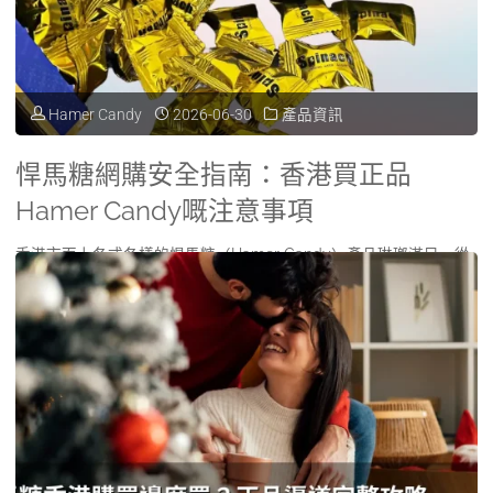
確
買
購
保
渠
買
正
道
Hamer Candy
2026-06-30
產品資訊
指
品？"
完
南：
悍馬糖網購安全指南：香港買正品
整
香
Hamer Candy嘅注意事項
分
港
香港市面上各式各樣的悍馬糖（Hamer Candy）產品琳瑯滿目，從
析
經典紅糖、人氣金糖到最新推出的藍 …
邊
｜
"悍
Read more
度
正
馬
買
貨
糖
正
購
網
品