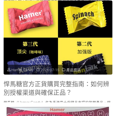
網購悍馬糖，你擔心嘅問題我哋都明 愈來愈多香港男士選擇網購悍
馬糖（Hamer），貪方便之餘亦想保護私 …
解
香
答"
"悍
Read more
港
馬
正
糖
貨
網
購
購
買
Hamer Candy
2026-07-15
產品資訊
安
渠
全
道
悍馬糖官方正貨購買完整指南：如何辨
嗎？
別授權渠道與確保正品？
全
官
悍馬糖（Hamer Candy）作為香港男士保健品市場的熱門產品，網
面
上討論度持續高企。隨著名氣增長， …
方
對