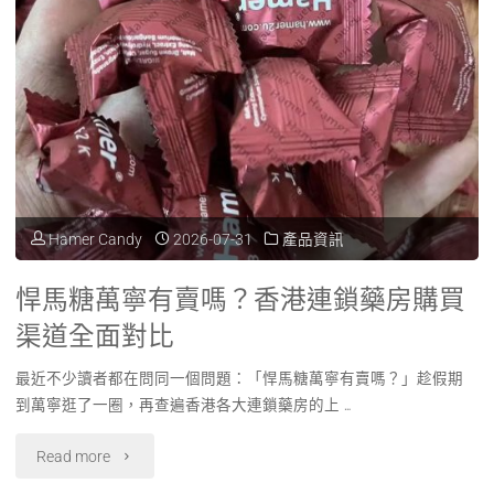
Hamer Candy
2026-07-31
產品資訊
悍馬糖萬寧有賣嗎？香港連鎖藥房購買
渠道全面對比
最近不少讀者都在問同一個問題：「悍馬糖萬寧有賣嗎？」趁假期
到萬寧逛了一圈，再查遍香港各大連鎖藥房的上 …
"悍
Read more