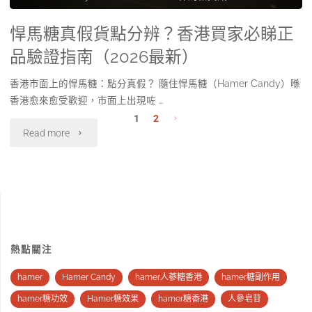
Candy
度
嘅
悍馬糖真假貨點分辨？香港買家必睇正
買？
品驗證指南（2026最新）
注
2026
香港市面上的悍馬糖：點分真假？ 隨住悍馬糖（Hamer Candy）喺
意
香港愈來愈受歡迎，市面上出現咗 …
最
事
1
2
"悍
Read more
新
Posts
項"
馬
正
pagination
糖
品
真
購
假
買
熱點關注
貨
渠
hamer
Hamer Candy
hamer人蔘糖香港
hamer糖副作用
點
hamer糖功效
Hamer糖效果
hamer糖香港
人參皂苷
道