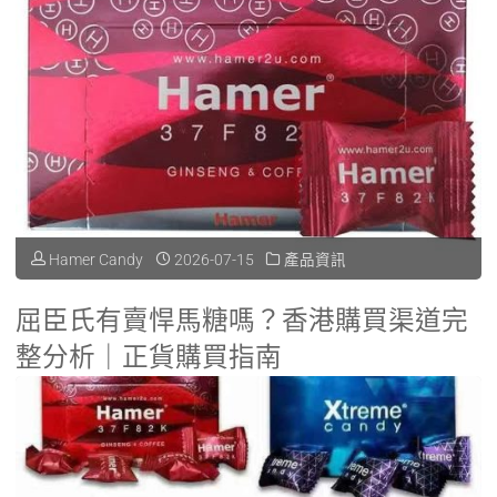
"悍
Read more
授
比
馬
權
+
糖
渠
網
官
道、
購
方
假
注
正
貨
意
Hamer Candy
2026-07-15
產品資訊
貨
陷
事
屈臣氏有賣悍馬糖嗎？香港購買渠道完
購
阱
項"
整分析｜正貨購買指南
買
與
香港屈臣氏和萬寧有賣悍馬糖嗎？ 香港消費者想要購買悍馬糖時，
完
安
第一個念頭往往就是去屈臣氏或萬寧這類大型 …
整
全
"屈
Read more