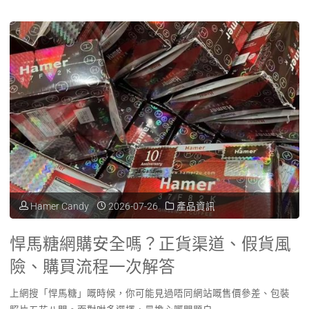
馬
糖
萬
寧
有
賣
嗎？
香
Hamer Candy
2026-07-26
產品資訊
港
悍馬糖網購安全嗎？正貨渠道、假貨風
連
險、購買流程一次解答
鎖
上網搜「悍馬糖」嘅時候，你可能見過唔同網站嘅售價參差、包裝
藥