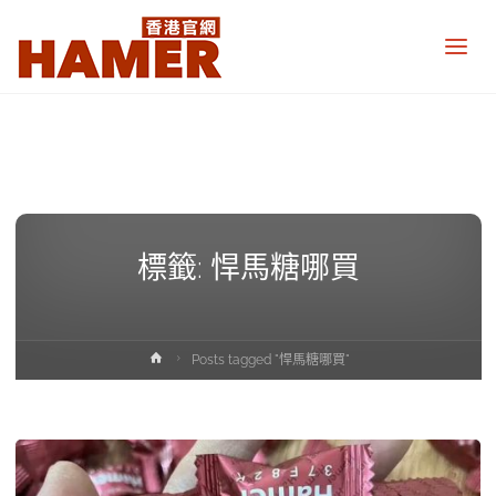
悍
馬
糖
香
港
官
網
Hamer
Candy
Hong
Kong
official
標籤:
悍馬糖哪買
website
Home
Posts tagged "悍馬糖哪買"