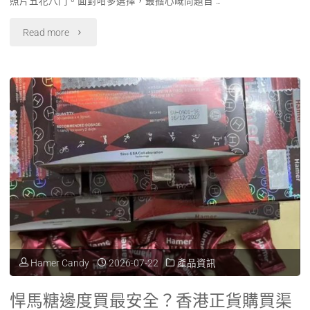
照片五花八門。面對咁多選擇，最擔心嘅問題自 …
房
"悍
Read more
購
馬
買
糖
渠
網
道
購
全
安
面
全
對
嗎？
比"
正
Hamer Candy
2026-07-22
產品資訊
貨
悍馬糖邊度買最安全？香港正貨購買渠
渠