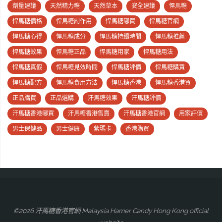
劑量建議
天然精力糖
天然草本
安全建議
悍馬糖
分
全
悍馬糖價格
悍馬糖副作用
悍馬糖哪買
悍馬糖官網
辨？
面
悍馬糖心得
悍馬糖成分
悍馬糖持續時間
悍馬糖推薦
香
悍馬糖效果
悍馬糖正品
悍馬糖用家
悍馬糖用法
攻
悍馬糖真假
悍馬糖見效時間
悍馬糖評價
悍馬糖購買
港
略"
悍馬糖配方
悍馬糖食用方法
悍馬糖香港
悍馬糖香港買
買
正品購買
正品選購
汗馬糖效果
汗馬糖評價
家
汗馬糖香港哪買
汗馬糖香港售賣
汗馬糖香港官網
用家評價
必
男士保健品
男士健康
紫瑪卡
香港購買
睇
正
品
驗
©2026 汗馬糖香港官網 Malaysia Hamer Candy Hong Kong official