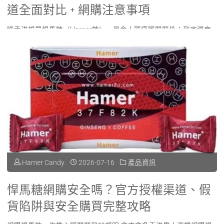
道全面對比 + 網購注意事項
道、
喺香港想買悍馬糖（Hamer糖），最令人頭痛嘅問題係：到底邊度
假
買先至最安全？市面上有藥房、有代購、有 …
貨
"悍
Read more
風
馬
險、
糖
購
邊
買
度
流
Hamer Candy
2026-07-16
產品資訊
買
程
最
悍馬糖網購安全嗎？官方授權渠道、假
一
安
貨陷阱與安全購買完整攻略
次
全？