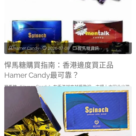
指
購
臣
南：
買
氏
如
完
有
何
整
賣
Hamer Candy
2026-07-08
悍馬糖資訊
辨
攻
悍
別
悍馬糖購買指南：香港邊度買正品
略"
馬
Hamer Candy最可靠？
授
糖
悍馬糖（Hamer Candy）在香港越來越受歡迎，市場上亦因此出現
權
嗎？
了大量聲稱正品的產品。對於第一次 …
渠
香
"悍
Read more
道
港
馬
與
購
糖