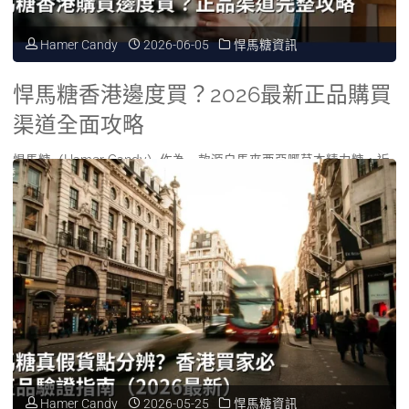
買
購
Hamer
指
Hamer Candy
2026-06-05
悍馬糖資訊
安
Candy
南"
全
最
悍馬糖香港邊度買？2026最新正品購買
指
渠道全面攻略
可
南：
悍馬糖（Hamer Candy）作為一款源自馬來西亞嘅草本精力糖，近
靠？"
年喺香港引起唔少討論。唔少人上網 …
香
"悍
Read more
港
馬
買
糖
正
香
品
港
Hamer
Hamer Candy
2026-05-25
悍馬糖資訊
邊