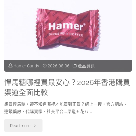
Hamer Candy
2026-08-06
產品資訊
悍馬糖哪裡買最安心？2026年香港購買
渠道全面比較
想買悍馬糖，卻不知道哪裡才能買到正貨？網上一搜，官方網站、
連鎖藥房、代購賣家、社交平台……渠道五花八 …
"悍
Read more