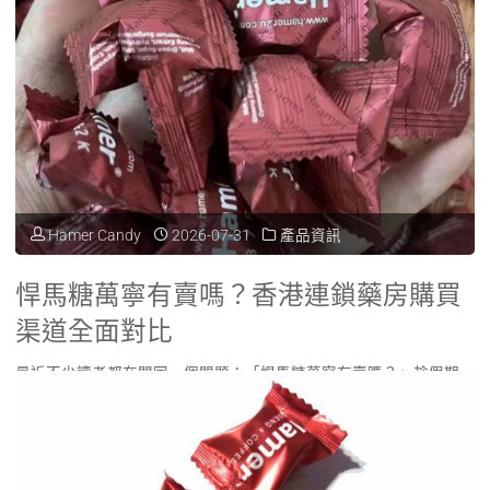
"悍
Read more
2026
分
馬
年
析"
糖
香
與
港
同
正
Hamer Candy
2026-07-31
產品資訊
類
貨
產
價
悍馬糖萬寧有賣嗎？香港連鎖藥房購買
品
渠道全面對比
格
如
最近不少讀者都在問同一個問題：「悍馬糖萬寧有賣嗎？」趁假期
分
到萬寧逛了一圈，再查遍香港各大連鎖藥房的上 …
何
析
"悍
Read more
選
與