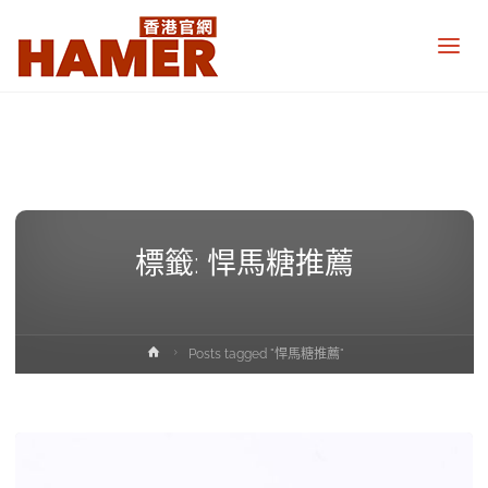
悍
馬
糖
香
港
官
網
Hamer
Candy
Hong
Kong
official
標籤:
悍馬糖推薦
website
Home
Posts tagged "悍馬糖推薦"