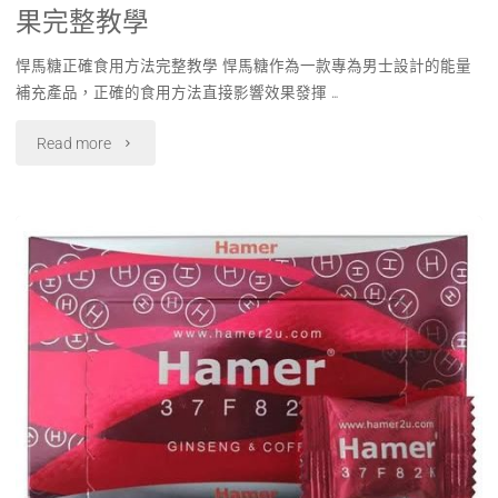
果完整教學
驗
看
悍馬糖正確食用方法完整教學 悍馬糖作為一款專為男士設計的能量
話
清
補充產品，正確的食用方法直接影響效果發揮 …
你
服
"悍
Read more
知"
用
馬
時
糖
機
正
與
確
持
食
久
用
度
方
真
法：