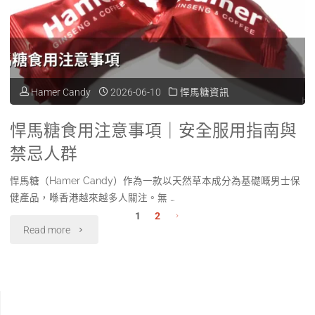
糖
與
指
正
最
南"
確
佳
Hamer Candy
2026-06-10
悍馬糖資訊
食
食
用
悍馬糖食用注意事項｜安全服用指南與
用
方
禁忌人群
時
法
悍馬糖（Hamer Candy）作為一款以天然草本成分為基礎嘅男士保
間
健產品，喺香港越來越多人關注。無 …
｜
完
1
2
"悍
Read more
食
Posts
整
馬
法
指
pagination
糖
步
南"
食