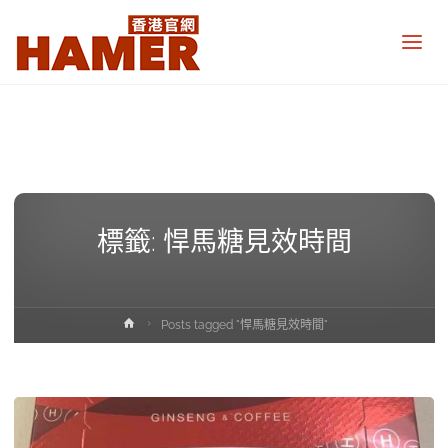
悍
馬
糖
香
港
官
網
Hamer
Candy
Hong
Kong
official
標籤:
悍馬糖見效時間
website
Home
Posts tagged "悍馬糖見效時間"