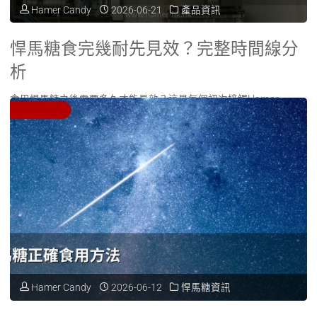
Hamer Candy
2026-06-21
產品資訊
實
劑
悍馬糖食完幾耐先見效？完整時間線分
分
量、
析
享"
時
食用悍馬糖之後需要多久才能見效？這是每個初次接觸Hamer
間
Candy的人都會問的問題。根據產品說明 …
與
"悍
Read more
效
馬
果
糖
完
食
整
完
教
Hamer Candy
2026-06-12
悍馬糖資訊
幾
學"