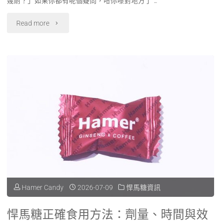
幾耐？」如果你都有呢個疑問，咁你嚟對地方了 …
次
"悍
Read more
食
馬
幾
糖
粒？
效
幾
果
耐
持
前
續
食？
多
用
久？
Hamer Candy
2026-07-09
悍馬糖資訊
家
一
悍馬糖正確食用方法：劑量、時間與效
經
文