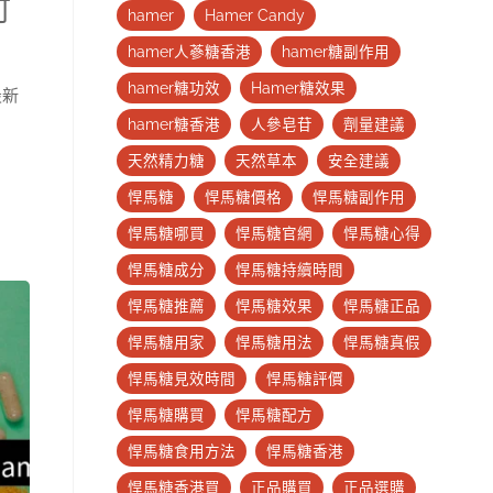
可
hamer
Hamer Candy
hamer人蔘糖香港
hamer糖副作用
hamer糖功效
Hamer糖效果
最新
hamer糖香港
人參皂苷
劑量建議
天然精力糖
天然草本
安全建議
悍馬糖
悍馬糖價格
悍馬糖副作用
悍馬糖哪買
悍馬糖官網
悍馬糖心得
悍馬糖成分
悍馬糖持續時間
悍馬糖推薦
悍馬糖效果
悍馬糖正品
悍馬糖用家
悍馬糖用法
悍馬糖真假
悍馬糖見效時間
悍馬糖評價
悍馬糖購買
悍馬糖配方
悍馬糖食用方法
悍馬糖香港
悍馬糖香港買
正品購買
正品選購