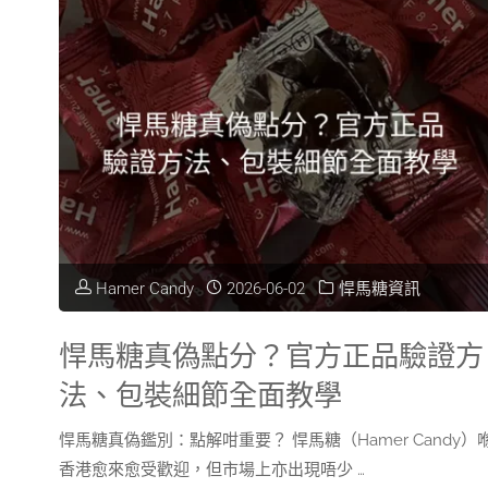
Hamer Candy
2026-06-02
悍馬糖資訊
悍馬糖真偽點分？官方正品驗證方
法、包裝細節全面教學
悍馬糖真偽鑑別：點解咁重要？ 悍馬糖（Hamer Candy）
香港愈來愈受歡迎，但市場上亦出現唔少 …