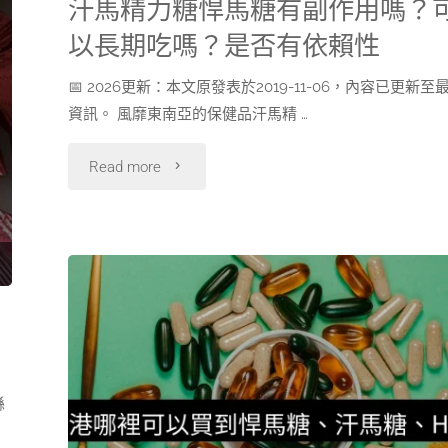
汗馬精力糖悍馬糖有副作用嗎？
以長期吃嗎？是否有依賴性
📅 2026更新：本文原發表於2019-11-06，內容已更新至
資訊。 風靡東南亞的保健品汗馬精 …
"汗
Read more
馬
精
力
糖
悍
喺
馬