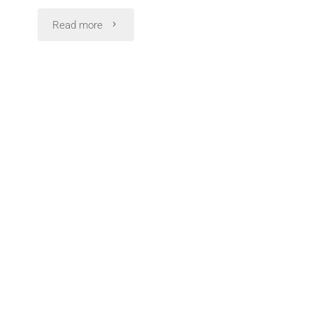
"悍
Read more
馬
糖
真
偽
點
分？
官
方
正