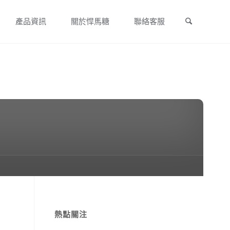
Search
產品資訊
關於悍馬糖
聯絡客服
熱點關注