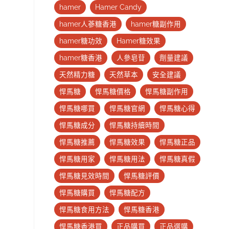
hamer
Hamer Candy
hamer人蔘糖香港
hamer糖副作用
hamer糖功效
Hamer糖效果
hamer糖香港
人參皂苷
劑量建議
天然精力糖
天然草本
安全建議
悍馬糖
悍馬糖價格
悍馬糖副作用
悍馬糖哪買
悍馬糖官網
悍馬糖心得
悍馬糖成分
悍馬糖持續時間
悍馬糖推薦
悍馬糖效果
悍馬糖正品
悍馬糖用家
悍馬糖用法
悍馬糖真假
悍馬糖見效時間
悍馬糖評價
悍馬糖購買
悍馬糖配方
悍馬糖食用方法
悍馬糖香港
悍馬糖香港買
正品購買
正品選購