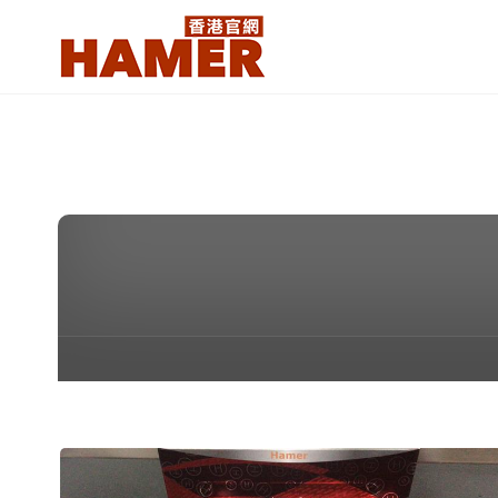
悍
馬
糖
香
港
官
網
Hamer
Candy
Hong
Kong
official
website