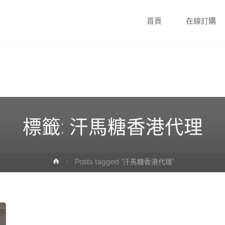
Skip
首頁
在線訂購
to
content
標籤:
汗馬糖香港代理
Home
Posts tagged "汗馬糖香港代理"