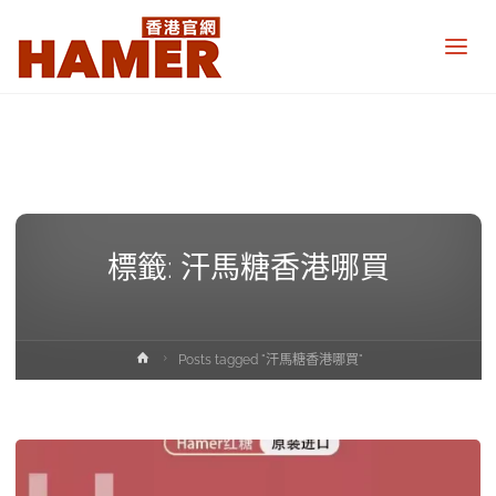
悍
馬
糖
香
港
官
網
Hamer
Candy
Hong
Kong
official
標籤:
汗馬糖香港哪買
website
Home
Posts tagged "汗馬糖香港哪買"