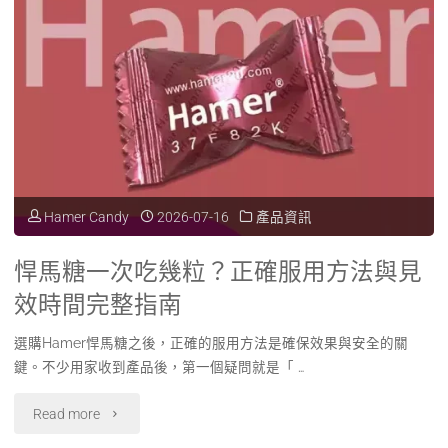
Hamer Candy
2026-07-16
產品資訊
悍馬糖一次吃幾粒？正確服用方法與見
效時間完整指南
選購Hamer悍馬糖之後，正確的服用方法是確保效果與安全的關
鍵。不少用家收到產品後，第一個疑問就是「 …
"悍
Read more