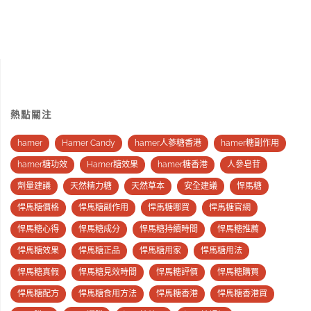
港
購
買
汗
馬
熱點關注
糖
hamer
Hamer Candy
hamer人蔘糖香港
hamer糖副作用
hamer糖功效
Hamer糖效果
hamer糖香港
人參皂苷
官
劑量建議
天然精力糖
天然草本
安全建議
悍馬糖
方
悍馬糖價格
悍馬糖副作用
悍馬糖哪買
悍馬糖官網
渠
悍馬糖心得
悍馬糖成分
悍馬糖持續時間
悍馬糖推薦
悍馬糖效果
悍馬糖正品
悍馬糖用家
悍馬糖用法
道
悍馬糖真假
悍馬糖見效時間
悍馬糖評價
悍馬糖購買
推
悍馬糖配方
悍馬糖食用方法
悍馬糖香港
悍馬糖香港買
薦