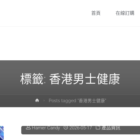
Skip
首頁
在線訂購
to
content
標籤:
香港男士健康
Home
Posts tagged "香港男士健康"
Hamer Candy
2026-05-17
產品資訊