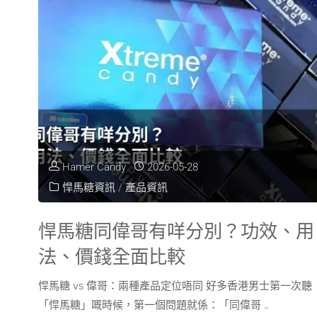
Hamer Candy
2026-05-28
悍馬糖資訊
/
產品資訊
悍馬糖同偉哥有咩分別？功效、用
法、價錢全面比較
悍馬糖 vs 偉哥：兩種產品定位唔同 好多香港男士第一次聽
「悍馬糖」嘅時候，第一個問題就係：「同偉哥 …