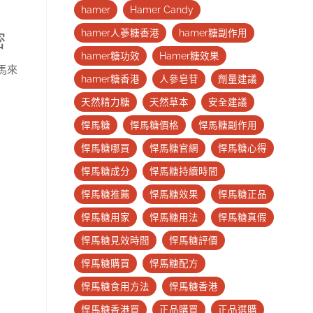
hamer
Hamer Candy
hamer人蔘糖香港
hamer糖副作用
密
hamer糖功效
Hamer糖效果
係馬來
hamer糖香港
人參皂苷
劑量建議
天然精力糖
天然草本
安全建議
悍馬糖
悍馬糖價格
悍馬糖副作用
悍馬糖哪買
悍馬糖官網
悍馬糖心得
悍馬糖成分
悍馬糖持續時間
悍馬糖推薦
悍馬糖效果
悍馬糖正品
悍馬糖用家
悍馬糖用法
悍馬糖真假
悍馬糖見效時間
悍馬糖評價
悍馬糖購買
悍馬糖配方
悍馬糖食用方法
悍馬糖香港
悍馬糖香港買
正品購買
正品選購