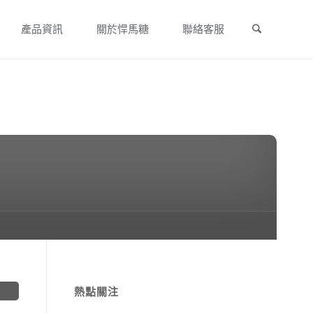
Search
產品資訊
關於悍馬糖
聯絡客服
熱點關注