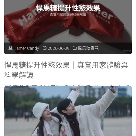
馬
時
真
糖
間
實
長
與
效
期
效
果
Hamer Candy
2026-06-09
悍馬糖資訊
使
果
逐
用：
完
悍馬糖提升性慾效果｜真實用家體驗與
一
持
科學解讀
整
解
續
悍馬糖提升性慾效果｜真有那麼神奇？ 悍馬糖（Hamer Candy）近
教
構"
年在香港男士之間掀起一股熱潮， …
食
學"
"悍
Read more
用
馬
Hamer
糖
Candy