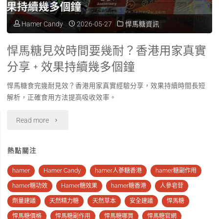
效
體
析"
Hamer Candy
2026-05-27
悍馬糖資訊
與
驗
效
與
悍馬糖見效時間要幾耐？香港用家真實
果
分享 + 效果持續幾多個鐘
科
分
悍馬糖食完幾耐見效？香港用家真實經驗分享，效果持續時間長短
學
解析，正確食用方法提高吸收效率。
析
解
"悍
Read more
—
讀"
馬
真
熱點關注
糖
實
hamer
Hamer Candy
hamer人蔘糖香港
hamer糖副作用
見
用
hamer糖功效
Hamer糖效果
hamer糖香港
人參皂苷
效
家
劑量建議
天然精力糖
天然草本
安全建議
悍馬糖
悍馬糖價格
悍馬糖副作用
悍馬糖哪買
悍馬糖官網
時