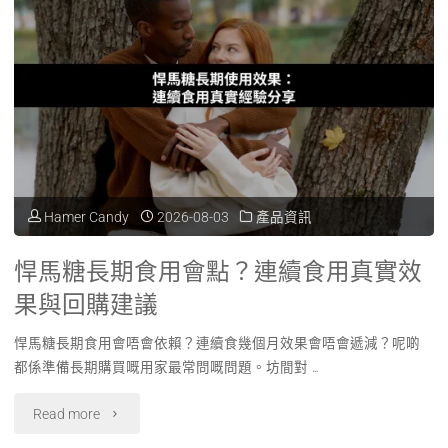
Hamer Candy
2026-08-03
產品資訊
悍馬糖長期食用會點？連續食用真實效
果與回購建議
悍馬糖長期食用會唔會依賴？連續食幾個月效果會唔會遞減？呢啲
都係準備長期購買嘅用家最常問嘅問題。坊間對 …
"悍
Read more