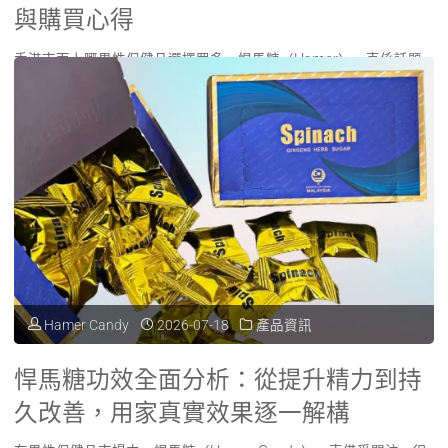
與購買心得
嗎？
香港市面上嘅男性保健品選擇眾多，悍馬糖（Hamer）一直係話題
用
度最高嘅產品之一。無論係搜尋「悍馬糖評 …
家
"悍
Read more
真
馬
實
糖
分
評
享
價
持
Hamer Candy
2026-07-18
產品資訊
好
續
唔
悍馬糖功效全面分析：從提升精力到持
服
好？
久改善，用家真實效果逐一解構
用
用