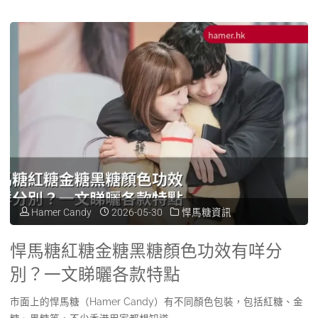
馬
糖
紅
糖
金
糖
黑
糖
Hamer Candy
2026-05-30
悍馬糖資訊
顏
悍馬糖紅糖金糖黑糖顏色功效有咩分
色
別？一文睇曬各款特點
功
市面上的悍馬糖（Hamer Candy）有不同顏色包裝，包括紅糖、金
效