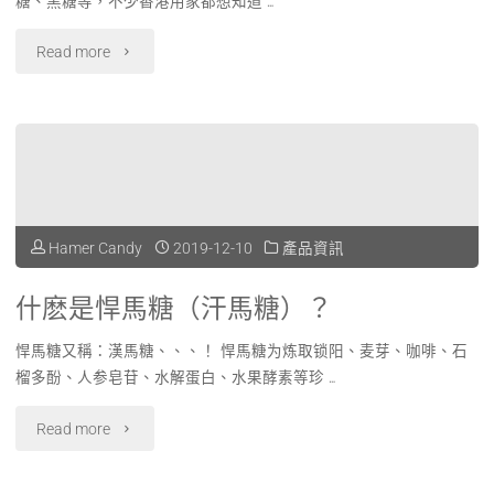
糖、黑糖等，不少香港用家都想知道 …
有
"悍
Read more
咩
馬
分
糖
別？
紅
一
糖
Hamer Candy
2019-12-10
產品資訊
文
金
什麽是悍馬糖（汗馬糖）？
睇
糖
曬
悍馬糖又稱：漢馬糖、、、！ 悍馬糖为炼取锁阳、麦芽、咖啡、石
黑
榴多酚、人参皂苷、水解蛋白、水果酵素等珍 …
各
糖
"什
Read more
款
顏
麽
特
色