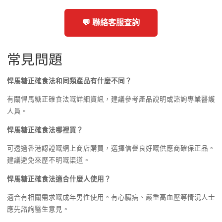
💬 聯絡客服查詢
常見問題
悍馬糖正確食法和同類產品有什麼不同？
有關悍馬糖正確食法嘅詳細資訊，建議參考產品說明或諮詢專業醫護
人員。
悍馬糖正確食法哪裡買？
可透過香港認證嘅網上商店購買，選擇信譽良好嘅供應商確保正品。
建議避免來歷不明嘅渠道。
悍馬糖正確食法適合什麼人使用？
適合有相關需求嘅成年男性使用。有心臟病、嚴重高血壓等情況人士
應先諮詢醫生意見。