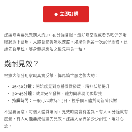
🔥 立即訂購
建議喺需要見效前大約30-45分鐘含服。最好喺空腹或者食咗少少嘢
嘅狀態下食用，太飽會影響吸收速度。如果你係第一次試悍馬糖，建
議先食半粒，等身體適應咗之後先再食一粒。
幾耐見效？
根據大部分用家嘅真實反饋，悍馬糖含服之後大約：
15-30分鐘
：開始感覺到身體微微發暖，精神狀態提升
30-45分鐘
：效果完全發揮，體力同表現明顯增強
持續時間
：一般可以維持2-3日，視乎個人體質同新陳代謝
不過要留意，每個人體質唔同，見效時間會有差異。有人10分鐘就有
感覺，有人可能要成個鐘先見效。建議大家畀多少少耐性，唔好心
急。