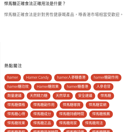
悍馬糖正確食法正確用法是什麼？
悍馬糖正確食法是針對男性健康嘅產品，喺香港市場相當受歡迎。
熱點關注
hamer
Hamer Candy
hamer人蔘糖香港
hamer糖副作用
hamer糖功效
Hamer糖效果
hamer糖香港
人參皂苷
劑量建議
天然精力糖
天然草本
安全建議
悍馬糖
悍馬糖價格
悍馬糖副作用
悍馬糖哪買
悍馬糖官網
悍馬糖心得
悍馬糖成分
悍馬糖持續時間
悍馬糖推薦
悍馬糖效果
悍馬糖正品
悍馬糖用家
悍馬糖用法