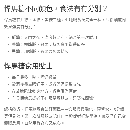
悍馬糖不同顏色，食法有冇分別？
悍馬糖有紅糖、金糖、黑糖三種，佢哋嘅食法完全一樣，只係濃度同
效果強度有分別：
紅糖
：入門之選，濃度較溫和，適合第一次試用
金糖
：標準版，效果同持久度平衡得最好
黑糖
：加強版，效果最強最持久
悍馬糖食用貼士
每日最多一粒，唔好過量
飲酒後盡量唔好用，或者等酒氣散咗先
存放喺陰涼乾爽地方，避免陽光直射
有長期病患或者正在服藥嘅朋友，建議先問醫生
總括嚟講，悍馬糖嘅食法好簡單——含服慢慢融化，預留30-45分鐘
等佢見效。第一次試嘅朋友記住由半粒或者紅糖開始，感受吓自己身
體嘅反應，自然用得安心又放心。