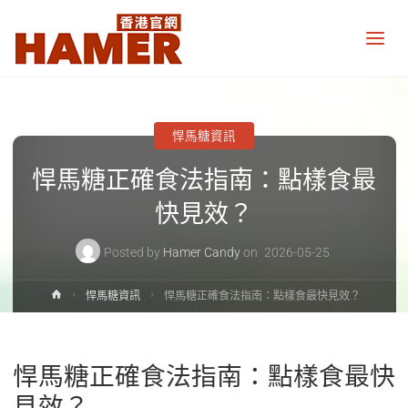
悍
馬
糖
香
港
官
網
悍馬糖資訊
Hamer
Candy
悍馬糖正確食法指南：點樣食最
Hong
Kong
official
快見效？
website
Posted by
Hamer Candy
on
2026-05-25
Home
悍馬糖資訊
悍馬糖正確食法指南：點樣食最快見效？
悍馬糖正確食法指南：點樣食最快
見效？