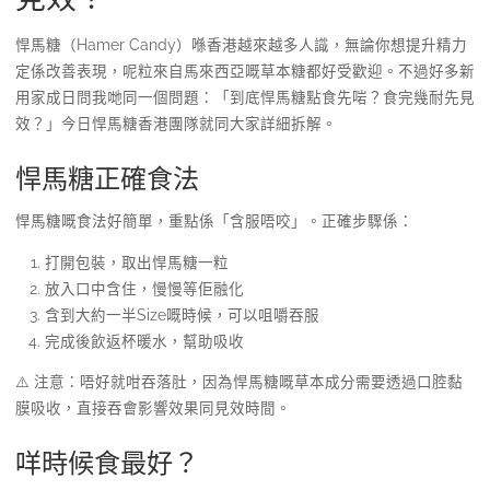
悍馬糖（Hamer Candy）喺香港越來越多人識，無論你想提升精力
定係改善表現，呢粒來自馬來西亞嘅草本糖都好受歡迎。不過好多新
用家成日問我哋同一個問題：「到底悍馬糖點食先啱？食完幾耐先見
效？」今日悍馬糖香港團隊就同大家詳細拆解。
悍馬糖正確食法
悍馬糖嘅食法好簡單，重點係「含服唔咬」。正確步驟係：
打開包裝，取出悍馬糖一粒
放入口中含住，慢慢等佢融化
含到大約一半Size嘅時候，可以咀嚼吞服
完成後飲返杯暖水，幫助吸收
⚠️ 注意：唔好就咁吞落肚，因為悍馬糖嘅草本成分需要透過口腔黏
膜吸收，直接吞會影響效果同見效時間。
咩時候食最好？