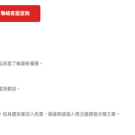
 聯絡客服查詢
品頁面了解最新優惠。
當受歡迎。
，但具體效果因人而異，建議根據個人情況選擇適合嘅方案。