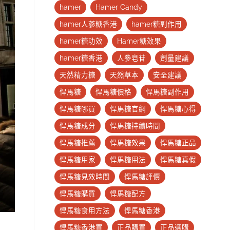
hamer
Hamer Candy
hamer人蔘糖香港
hamer糖副作用
hamer糖功效
Hamer糖效果
hamer糖香港
人參皂苷
劑量建議
天然精力糖
天然草本
安全建議
悍馬糖
悍馬糖價格
悍馬糖副作用
悍馬糖哪買
悍馬糖官網
悍馬糖心得
悍馬糖成分
悍馬糖持續時間
悍馬糖推薦
悍馬糖效果
悍馬糖正品
悍馬糖用家
悍馬糖用法
悍馬糖真假
悍馬糖見效時間
悍馬糖評價
悍馬糖購買
悍馬糖配方
悍馬糖食用方法
悍馬糖香港
悍馬糖香港買
正品購買
正品選購