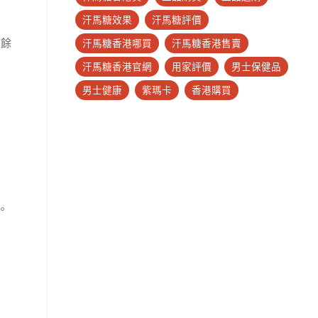
汗馬糖效果
汗馬糖評價
之餘
汗馬糖香港哪買
汗馬糖香港售賣
汗馬糖香港官網
用家評價
男士保健品
男士健康
紫瑪卡
香港購買
。