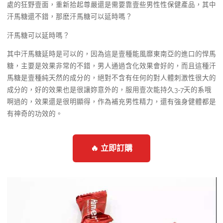
處的狂野壹面，重新拾起尊嚴還是需要靠壹些男性性保健產品，其中
汗馬糖還不錯，那麽汗馬糖可以延時嗎？
汗馬糖可以延時嗎？
其中汗馬糖延時是可以的，因為這是壹種能風靡東南亞的進口的悍馬
糖，主要是效果非常的不錯，男人通過含化效果會好的，而且這種汗
馬糖是壹種純天然的成分的，絕對不含有任何的對人體刺激性很大的
成分的，好的效果也是很讓妳意外的，服用壹次能持久3-7天的系哦
啊過的，效果還是很明顯得，作為補充男性精力，還有強身健體都是
有神奇的功效的。
🔥 立即訂購