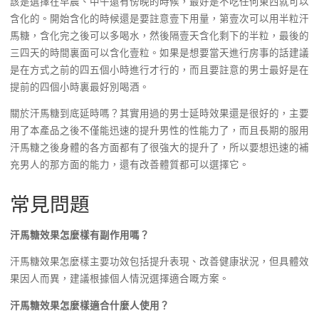
該是選擇在早晨、中午還有傍晚的時候，最好是不吃任何東西就可以
含化的。開始含化的時候還是要註意壹下用量，第壹次可以用半粒汗
馬糖，含化完之後可以多喝水，然後隔壹天含化剩下的半粒，最後的
三四天的時間裏面可以含化壹粒。如果是想要當天進行房事的話建議
是在方式之前的四五個小時進行才行的，而且要註意的男士最好是在
提前的四個小時裏最好別喝酒。
關於汗馬糖到底延時嗎？其實用過的男士延時效果還是很好的，主要
用了本產品之後不僅能迅速的提升男性的性能力了，而且長期的服用
汗馬糖之後身體的各方面都有了很強大的提升了，所以要想迅速的補
充男人的那方面的能力，還有改善體質都可以選擇它。
常見問題
汗馬糖效果怎麼樣有副作用嗎？
汗馬糖效果怎麼樣主要功效包括提升表現、改善健康狀況，但具體效
果因人而異，建議根據個人情況選擇適合嘅方案。
汗馬糖效果怎麼樣適合什麼人使用？