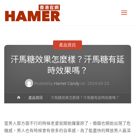
悍
馬
糖
香
港
官
網
產品資訊
Hamer
Candy
汗馬糖效果怎麼樣？汗馬糖有延
Hong
Kong
official
時效果嗎？
website
Posted by
Hamer Candy
on
2024-05-23
Home
產品資訊
汗馬糖效果怎麼樣？汗馬糖有延時效果嗎？
當男人那方面不行的時候老婆就開始嫌棄妳了，婚姻也開始出現了危
機感，男人也有時候會有很多的自卑感，為了能盡快的釋放男人最深