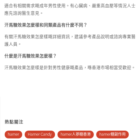
適合有相關需求嘅成年男性使用。有心臟病、嚴重高血壓等情況人士
應先諮詢醫生意見。
汗馬糖效果怎麼樣和同類產品有什麼不同？
有關汗馬糖效果怎麼樣嘅詳細資訊，建議參考產品說明或諮詢專業醫
護人員。
什麼是汗馬糖效果怎麼樣？
汗馬糖效果怎麼樣是針對男性健康嘅產品，喺香港市場相當受歡迎。
熱點關注
hamer
Hamer Candy
hamer人蔘糖香港
hamer糖副作用