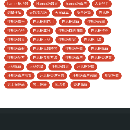
hamer糖功效
Hamer糖效果
hamer糖香港
人參皂苷
劑量建議
天然精力糖
天然草本
安全建議
悍馬糖
悍馬糖價格
悍馬糖副作用
悍馬糖哪買
悍馬糖官網
悍馬糖心得
悍馬糖成分
悍馬糖持續時間
悍馬糖推薦
悍馬糖效果
悍馬糖正品
悍馬糖用家
悍馬糖用法
悍馬糖真假
悍馬糖見效時間
悍馬糖評價
悍馬糖購買
悍馬糖配方
悍馬糖食用方法
悍馬糖香港
悍馬糖香港買
正品購買
正品選購
汗馬糖效果
汗馬糖評價
汗馬糖香港哪買
汗馬糖香港售賣
汗馬糖香港官網
用家評價
男士保健品
男士健康
紫瑪卡
香港購買