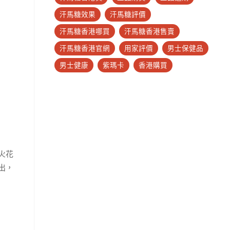
汗馬糖效果
汗馬糖評價
汗馬糖香港哪買
汗馬糖香港售賣
汗馬糖香港官網
用家評價
男士保健品
男士健康
紫瑪卡
香港購買
火花
出，