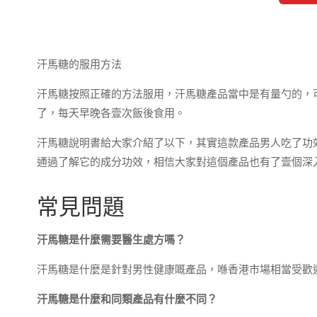
汗馬糖的服用方法
汗馬糖按照正確的方法服用，汗馬糖產品當中是有量勺的，
了，每天早晚各壹次飯後食用。
汗馬糖說明書給大家介紹了以下，其實這款產品男人吃了功
通過了解它的成分功效，相信大家對這個產品也有了壹個深
常見問題
汗馬糖是什麼需要醫生處方嗎？
汗馬糖是什麼是針對男性健康嘅產品，喺香港市場相當受歡
汗馬糖是什麼和同類產品有什麼不同？