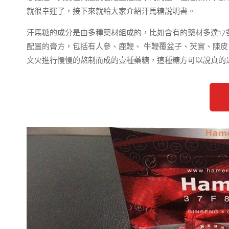
就很幸運了，接下來就給大家介紹汗馬糖說明書。
汗馬糖的成分是由多種藥材組成的，比如含有的藥材多達1
配置的膏方，包括有人參、鹿鞭、 牛鞭覆盆子、芡實、陳
文火進行慢慢的熬制而成的壹種藥糖，這種糖方可以說真的