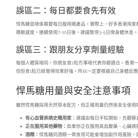
誤區二：每日都要食先有效
悍馬糖並唔係需要每日服用嘅產品。實際上，好多香港用家
嘅敏感度。連續使用7-10日後，建議暫停3-5日俾身體休息。
誤區三：跟朋友分享劑量經驗
每個人體質唔同，你朋友食2粒冇事唔代表你都適合。香港一
但佢食1粒已經覺得效果好強。所以一定要根據自己身體反
悍馬糖用量與安全注意事項
雖然悍馬糖採用天然草本配方，但正確用量仍然係安全使用
有心血管疾病史嘅用家：
建議由每日半粒開始，先觀察
正在服用其他藥物：
如果你正在服用高血壓藥、心臟病
酒精：
悍馬糖同酒精一齊食用可能會增加副作用風險，