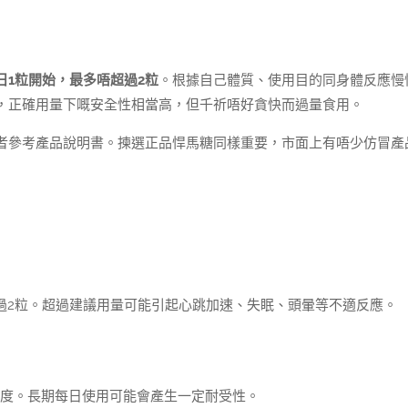
日1粒開始，最多唔超過2粒
。根據自己體質、使用目的同身體反應慢
，正確用量下嘅安全性相當高，但千祈唔好貪快而過量食用。
者參考產品說明書。揀選正品悍馬糖同樣重要，市面上有唔少仿冒產
過2粒。超過建議用量可能引起心跳加速、失眠、頭暈等不適反應。
敏感度。長期每日使用可能會產生一定耐受性。