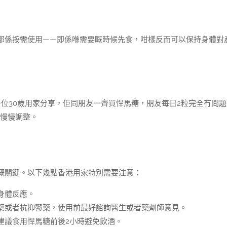
都係按需使用——即係喺需要嘅時候先食，咁樣反而可以保持身體對
位30歲用家分享，佢同朋友一齊買悍馬糖，朋友每日2粒完全冇問題
應慢慢調整。
嘅關鍵。以下幾點香港用家特別需要注意：
身體反應。
藥或者抗抑鬱藥，使用前最好諮詢醫生或者藥劑師意見。
建議食用悍馬糖前後2小時避免飲酒。