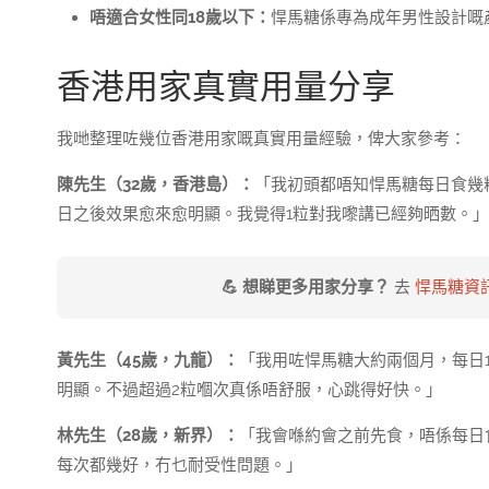
唔適合女性同18歲以下：
悍馬糖係專為成年男性設計嘅
香港用家真實用量分享
我哋整理咗幾位香港用家嘅真實用量經驗，俾大家參考：
陳先生（32歲，香港島）：
「我初頭都唔知悍馬糖每日食幾
日之後效果愈來愈明顯。我覺得1粒對我嚟講已經夠晒數。」
💪 想睇更多用家分享？
去
悍馬糖資
黃先生（45歲，九龍）：
「我用咗悍馬糖大約兩個月，每日1
明顯。不過超過2粒嗰次真係唔舒服，心跳得好快。」
林先生（28歲，新界）：
「我會喺約會之前先食，唔係每日
每次都幾好，冇乜耐受性問題。」