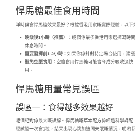
悍馬糖最佳食用時間
咩時候食悍馬糖效果最好？根據香港用家嘅實際經驗，以下
晚飯後1小時（推薦）：
呢個係最多香港用家選擇嘅時
休息時間。
需要發揮前1-2小時：
如果你係針對特定場合使用，建議喺
避免空腹食用：
空腹食用悍馬糖可能會令成分吸收過快
用。
悍馬糖用量常見誤區
誤區一：食得越多效果越好
呢個絕對係最大嘅誤解。悍馬糖嘅草本配方係經過科學調配
經試過一次食3粒，結果出現心跳加速同失眠嘅情況，呢啲