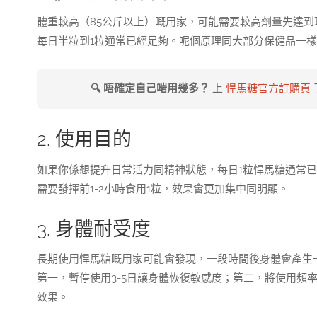
體重較高（85公斤以上）嘅用家，可能需要較高劑量先達到
每日半粒到1粒通常已經足夠。呢個原理同大部分保健品一
🔍 唔確定自己啱用幾多？
上
悍馬糖官方訂購頁
2. 使用目的
如果你係想提升日常活力同精神狀態，每日1粒悍馬糖通常
需要發揮前1-2小時食用1粒，效果會更加集中同明顯。
3. 身體耐受度
長期使用悍馬糖嘅用家可能會發現，一段時間後身體會產生
第一，暫停使用3-5日讓身體恢復敏感度；第二，將使用頻
效果。