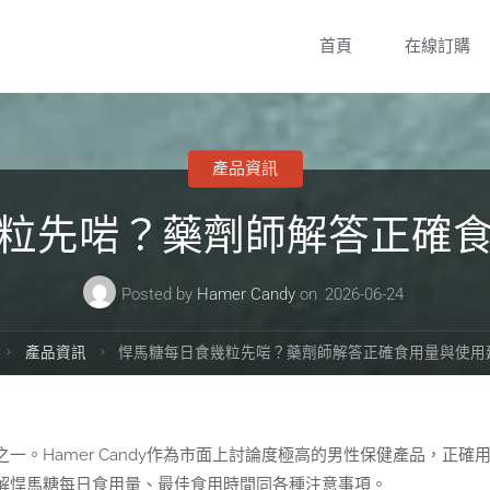
Skip
首頁
在線訂購
to
content
產品資訊
粒先啱？藥劑師解答正確
Posted by
Hamer Candy
on
2026-06-24
Home
產品資訊
悍馬糖每日食幾粒先啱？藥劑師解答正確食用量與使用
。Hamer Candy作為市面上討論度極高的男性保健產品，正確
解悍馬糖每日食用量、最佳食用時間同各種注意事項。