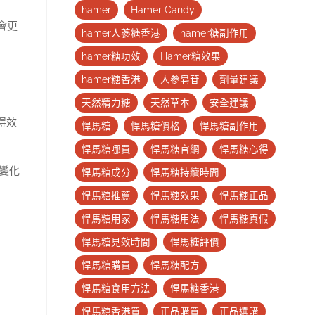
hamer
Hamer Candy
會更
hamer人蔘糖香港
hamer糖副作用
hamer糖功效
Hamer糖效果
hamer糖香港
人參皂苷
劑量建議
天然精力糖
天然草本
安全建議
得效
悍馬糖
悍馬糖價格
悍馬糖副作用
悍馬糖哪買
悍馬糖官網
悍馬糖心得
變化
悍馬糖成分
悍馬糖持續時間
悍馬糖推薦
悍馬糖效果
悍馬糖正品
悍馬糖用家
悍馬糖用法
悍馬糖真假
悍馬糖見效時間
悍馬糖評價
悍馬糖購買
悍馬糖配方
悍馬糖食用方法
悍馬糖香港
悍馬糖香港買
正品購買
正品選購