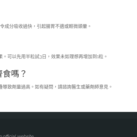
能令成分吸收過快，引起腸胃不適或輕微頭暈。
果。可以先用半粒試3日，效果未如理想再增加到1粒。
齊食嗎？
疊導致劑量過高。如有疑問，請諮詢醫生或藥劑師意見。
ficial website