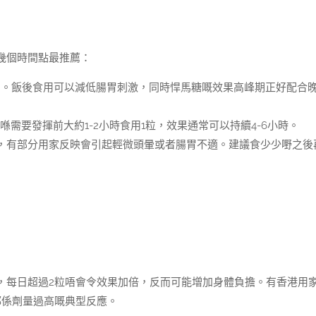
幾個時間點最推薦：
間。飯後食用可以減低腸胃刺激，同時悍馬糖嘅效果高峰期正好配合
需要發揮前大約1-2小時食用1粒，效果通常可以持續4-6小時。
，有部分用家反映會引起輕微頭暈或者腸胃不適。建議食少少嘢之後
，每日超過2粒唔會令效果加倍，反而可能增加身體負擔。有香港用
都係劑量過高嘅典型反應。