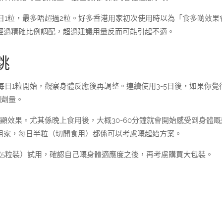
日1粒，最多唔超過2粒。好多香港用家初次使用時以為「食多啲效果
經過精確比例調配，超過建議用量反而可能引起不適。
跳
日1粒開始，觀察身體反應後再調整。連續使用3-5日後，如果你覺
個劑量。
顯效果。尤其係晚上食用後，大概30-60分鐘就會開始感受到身體嘅
用家，每日半粒（切開食用）都係可以考慮嘅起始方案。
或5粒裝）試用，確認自己嘅身體適應度之後，再考慮購買大包裝。