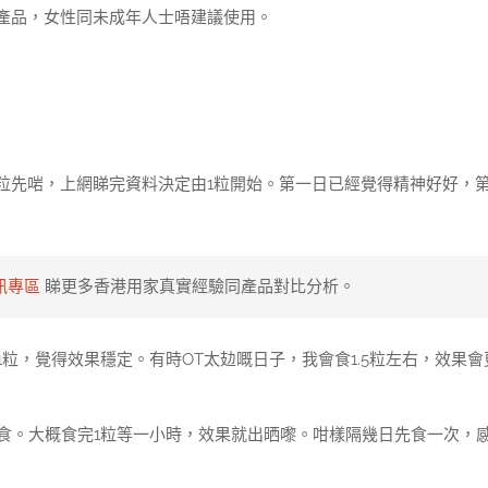
產品，女性同未成年人士唔建議使用。
粒先啱，上網睇完資料決定由1粒開始。第一日已經覺得精神好好，
訊專區
睇更多香港用家真實經驗同產品對比分析。
粒，覺得效果穩定。有時OT太攰嘅日子，我會食1.5粒左右，效果會
食。大概食完1粒等一小時，效果就出晒嚟。咁樣隔幾日先食一次，