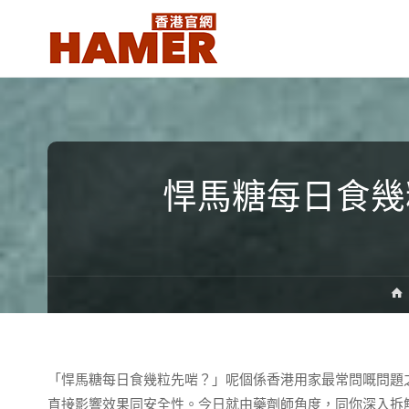
悍
馬
糖
香
港
官
網
Hamer
悍馬糖每日食幾
Candy
Hong
Kong
official
website
「悍馬糖每日食幾粒先啱？」呢個係香港用家最常問嘅問題之一
直接影響效果同安全性。今日就由藥劑師角度，同你深入拆