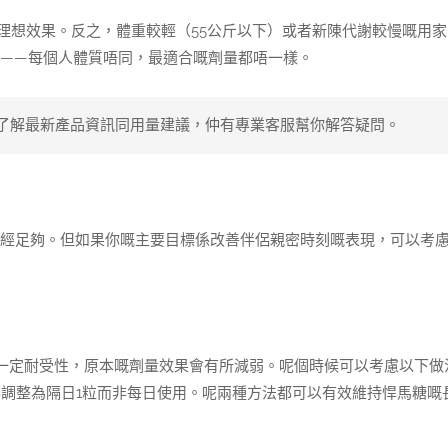
理想效果。反之，體重較輕（55公斤以下）或者新陳代謝較慢嘅用家
樣——每個人體質唔同，最適合嘅劑量都唔一樣。
了解最新產品資訊同用量建議，仲有專業客服幫你解答疑問。
已經足夠。但如果你嘅主要目標係改善伴侶親密時刻嘅表現，可以考
一定耐受性，原本嘅劑量效果會有所減弱。呢個時候可以考慮以下做
率調整為隔日1粒而非每日使用。呢兩種方法都可以有效維持悍馬糖嘅