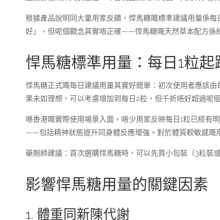
根據產品說明同大量用家反饋，悍馬糖嘅標準建議用量係每
好」，但呢個觀念其實唔正確——悍馬糖嘅天然草本配方係
悍馬糖標準用量：每日1粒起
悍馬糖正式嘅每日建議用量其實好簡單：初次使用者應該由每
果未如理想，可以考慮增加到每日2粒，但千祈唔好超過呢
喺香港嘅實際使用場景入面，唔少用家反映每日1粒已經有明
——包括精神狀態提升同身體反應增強。對於體質較敏感嘅
藥劑師建議：首次選購悍馬糖時，可以先買小包裝（3粒裝
影響悍馬糖用量的關鍵因素
1. 體重同新陳代謝