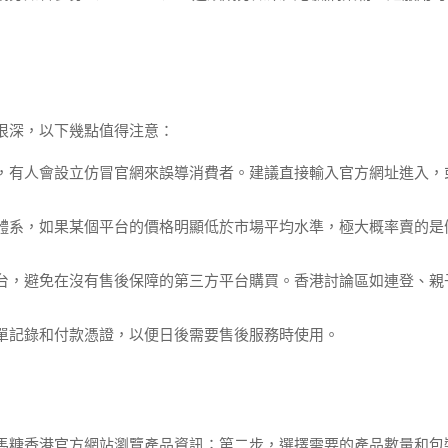
很深，以下幾點值得注意：
，有人會設立仿冒官網來誤導消費者。建議直接輸入官方網址進入，
體系，如果某個平台的價格明顯低於市場平均水準，極大概率賣的是
台，避免在沒有售後保障的第三方平台購買。香港討論區如連登、親
單記錄和付款憑證，以便日後需要售後服務時使用。
馬糖香港官方網站瀏覽產品資訊；第二步，選擇需要的產品數量和包