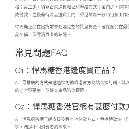
格；第三步，填寫香港送貨地址和聯絡方式；第四步，選擇
成付款，之後等待產品送貨上門。香港地區一般1至3個工作
悍馬糖正品在出貨前會經過完整的質量檢查，確保產品在最
品名稱，保障消費者的私隱。
常見問題FAQ
Q1：悍馬糖香港邊度買正品？
A：最推薦的方式是透過悍馬糖香港官方網站直接訂購，其
的老字號藥房，並檢查產品防偽標籤。
Q2：悍馬糖香港官網有甚麼付款
A：悍馬糖香港官網支援多種本地付款方式，包括轉數快（FPS）、Vis
等，滿足不同消費者的需求。