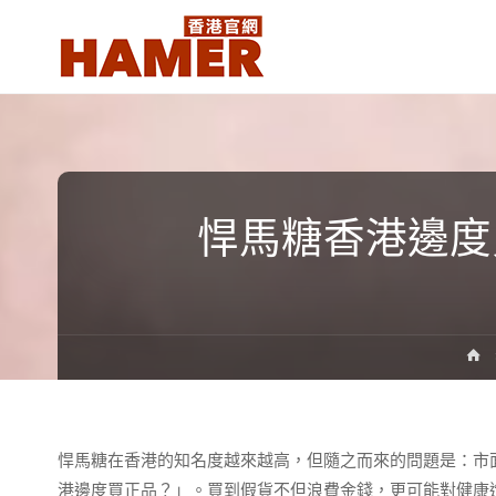
悍
馬
糖
香
港
官
網
Hamer
悍馬糖香港邊度
Candy
Hong
Kong
official
website
H
悍馬糖在香港的知名度越來越高，但隨之而來的問題是：市
港邊度買正品？」。買到假貨不但浪費金錢，更可能對健康