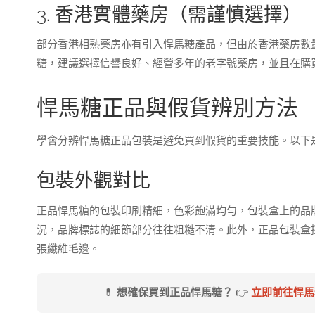
3. 香港實體藥房（需謹慎選擇）
部分香港相熟藥房亦有引入悍馬糖產品，但由於香港藥房數
糖，建議選擇信譽良好、經營多年的老字號藥房，並且在購
悍馬糖正品與假貨辨別方法
學會分辨悍馬糖正品包裝是避免買到假貨的重要技能。以下
包裝外觀對比
正品悍馬糖的包裝印刷精細，色彩飽滿均勻，包裝盒上的品
況，品牌標誌的細節部分往往粗糙不清。此外，正品包裝盒
張纖維毛邊。
💊
想確保買到正品悍馬糖？
👉
立即前往悍馬