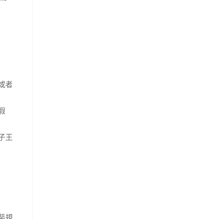
或者
假
子王
裝規