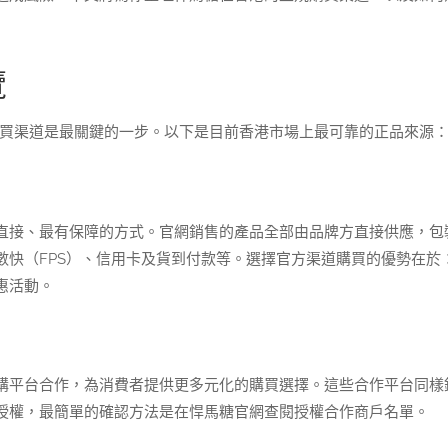
覽
確的購買渠道是最關鍵的一步。以下是目前香港市場上最可靠的正品來源
）
直接、最有保障的方式。官網銷售的產品全部由品牌方直接供應，包
數快（FPS）、信用卡及貨到付款等。選擇官方渠道購買的優勢在於
惠活動。
購平台合作，為消費者提供更多元化的購買選擇。這些合作平台同樣
授權，最簡單的確認方法是在悍馬糖官網查閱授權合作商戶名單。