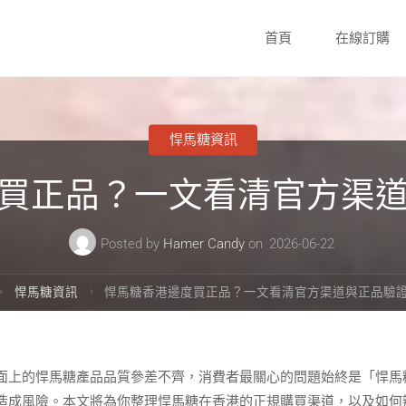
Skip
首頁
在線訂購
to
content
悍馬糖資訊
買正品？一文看清官方渠
Posted by
Hamer Candy
on
2026-06-22
ome
悍馬糖資訊
悍馬糖香港邊度買正品？一文看清官方渠道與正品驗
面上的悍馬糖產品品質參差不齊，消費者最關心的問題始終是「悍馬
造成風險。本文將為你整理悍馬糖在香港的正規購買渠道，以及如何