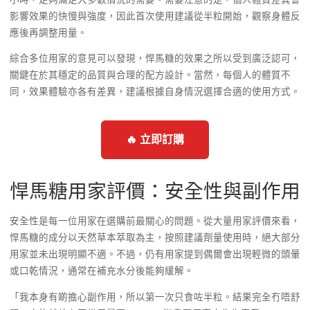
影響效果的快慢與強度，因此首次使用建議從半粒開始，觀察身體反
應後再調整用量。
綜合多位用家的意見可以發現，悍馬糖的效果之所以受到廣泛認可，
關鍵在於其穩定的品質與合理的配方設計。當然，每個人的體質不
同，效果體驗亦各有差異，建議根據自身情況選擇合適的使用方式。
🔥 立即訂購
悍馬糖用家評價：安全性與副作用
安全性是每一位用家在選購前最關心的問題。從大量用家評價來看，
悍馬糖的成分以天然草本萃取為主，按照建議劑量使用時，絕大部分
用家並未出現明顯不適。不過，仍有用家提到偶爾會出現輕微的頭暈
或口乾情況，通常在補充水分後能夠緩解。
「我本身有啲擔心副作用，所以第一次只食咗半粒。結果完全冇唔舒