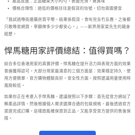
產品質感：
正品糖果大小均勻，表面光滑，無異味
價格合理性：
過低的價格往往是假貨的信號，切勿貪圖便宜
「我試過喺街邊藥房買平嘢，結果係假貨，食咗完全冇反應。之後都
只敢喺官網買，寧願俾多少少都安心。」——新界用家梁先生的親身
經歷。
悍馬糖用家評價總結：值得買嗎？
綜合多位香港用家的真實評價，悍馬糖在提升活力與表現方面的效果
普遍獲得認可。大部分用家最滿意的三個方面是：效果穩定持久、使
用方便簡單、官方購物體驗良好。安全性方面，按照建議用量使用時
風險較低。
如果你正在考慮入手悍馬糖，建議按照以下步驟：首先從官方網站了
解產品詳情，然後根據個人需求選擇合適的包裝規格，最後透過官方
渠道完成訂購。這樣既能確保買到正品，又能享受官方提供的售後保
障。