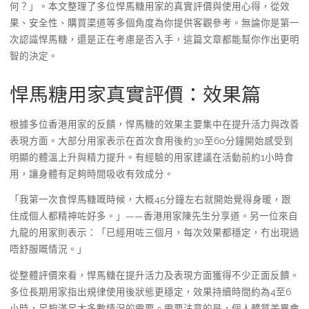
何？」。本文整理了多位悍馬糖用家的真實評價與使用心得，從效
果、安全性、購買渠道等多個角度為你提供客觀參考。無論你是第一
次認識悍馬糖，還是正在考慮是否入手，這篇文章都能幫你作出更明
智的決定。
悍馬糖用家真實評價：效果篇
根據多位香港用家的反饋，悍馬糖的效果主要集中在提升活力與改善
表現方面。大部分用家表示在首次食用後約30至60分鐘開始感受到
明顯的體溫上升與精力提升。有經驗的用家建議在活動前約1小時食
用，讓身體有足夠時間吸收有效成分。
「我第一次食悍馬糖嘅時候，大概45分鐘左右就開始覺得身暖，跟
住成個人都精神咗好多。」——香港用家陳先生分享道。另一位來自
九龍的用家則表示：「已經用咗三個月，每次效果都穩定，冇出現過
唔舒服嘅情況。」
從整體評價來看，悍馬糖在提升活力及表現方面獲得不少正面反饋。
多位長期用家指出規律使用後狀態更穩定，效果持續時間約為4至6
小時，足夠滿足大多數情況的需要。需要注意的是，個人體質差異會