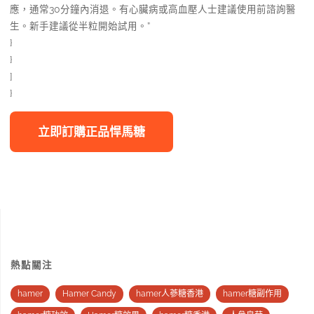
應，通常30分鐘內消退。有心臟病或高血壓人士建議使用前諮詢醫
生。新手建議從半粒開始試用。”
}
}
]
}
立即訂購正品悍馬糖
熱點關注
hamer
Hamer Candy
hamer人蔘糖香港
hamer糖副作用