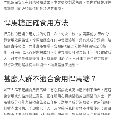
才能確保安全有效地發揮效果。本文從藥劑師角度，為你詳細整理悍
馬糖食用前必須知道的各項注意事項。
悍馬糖正確食用方法
悍馬糖的建議食用方式為每日一次，每次一粒，於需要前30至60分
鐘食用效果最佳。悍馬糖應含在口中慢慢溶解，讓有效成分透過口腔
黏膜直接吸收，而非直接吞嚥。含服約5至10分鐘待糖果完全溶解
後，可搭配溫水吞服剩餘成分。空腹食用吸收效果較佳，但腸胃敏感
人士可於少量進食後食用。持續使用約3至5日可達到最佳穩定效果，
但初次使用建議從半粒開始，讓身體逐步適應。
甚麼人群不適合食用悍馬糖？
以下人群不建議食用悍馬糖：有心臟病史或高血壓控制不佳者，應避
免食用或先諮詢醫生意見；正在服用心臟病藥物或血壓藥的人士，悍
馬糖成分可能與藥物產生交互作用；對草本成分過敏者，食用前應仔
細檢查成分標示；18歲以下人士及孕婦哺乳期女性不建議使用；肝腎
功能不佳者應謹慎使用，因身體代謝速度可能受影響。若有任何長期