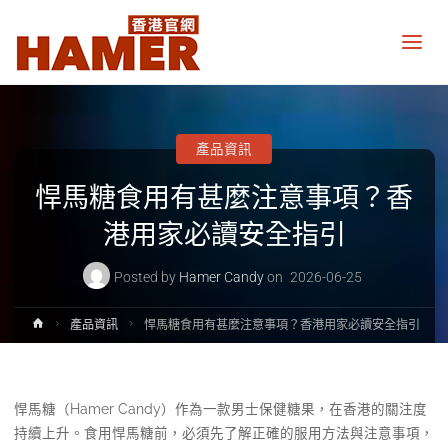
悍
馬
糖
香
港
官
網
產品資訊
Hamer
Candy
悍馬糖食用有甚麼注意事項？香
Hong
Kong
official
港用家必讀安全指引
website
Posted by
Hamer Candy
on
2026-06-25
Home
產品資訊
悍馬糖食用有甚麼注意事項？香港用家必讀安全指引
悍馬糖（Hamer Candy）作為一款男士保健糖果，在香港的關注度
持續上升。食用悍馬糖前，必須先了解正確的服用方法與注意事項，