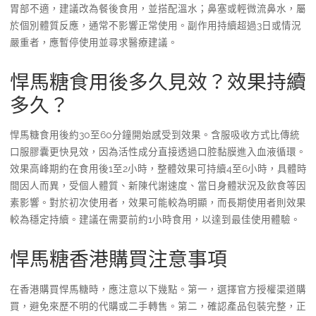
胃部不適，建議改為餐後食用，並搭配溫水；鼻塞或輕微流鼻水，屬
於個別體質反應，通常不影響正常使用。副作用持續超過3日或情況
嚴重者，應暫停使用並尋求醫療建議。
悍馬糖食用後多久見效？效果持續
多久？
悍馬糖食用後約30至60分鐘開始感受到效果。含服吸收方式比傳統
口服膠囊更快見效，因為活性成分直接透過口腔黏膜進入血液循環。
效果高峰期約在食用後1至2小時，整體效果可持續4至6小時，具體時
間因人而異，受個人體質、新陳代謝速度、當日身體狀況及飲食等因
素影響。對於初次使用者，效果可能較為明顯，而長期使用者則效果
較為穩定持續。建議在需要前約1小時食用，以達到最佳使用體驗。
悍馬糖香港購買注意事項
在香港購買悍馬糖時，應注意以下幾點。第一，選擇官方授權渠道購
買，避免來歷不明的代購或二手轉售。第二，確認產品包裝完整，正