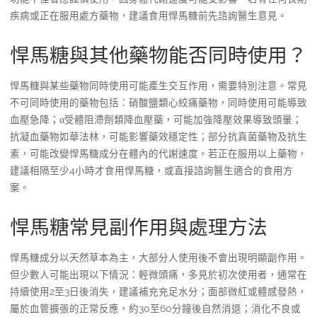
疾病或正在服用處方藥物，建議食用悍馬糖前先諮詢醫生意見。
悍馬糖與其他藥物能否同時使用？
悍馬糖與某些藥物同時使用可能產生交互作用，需要特別注意。常見
不可同時使用的藥物包括：硝酸鹽類心絞痛藥物，同時使用可能導致
血壓急降；α受體阻滯劑類降血壓藥，可能加強降壓效果導致頭暈；
抗凝血藥物如華法林，可能影響藥效穩定性；部分抗真菌藥物及抗生
素，可能改變悍馬糖成分在體內的代謝速度。若正在服用以上藥物，
建議相隔至少4小時才食用悍馬糖，或直接諮詢醫生適合的食用方
案。
悍馬糖常見副作用與處理方法
悍馬糖成分以天然草本為主，大部分人使用後不會出現明顯副作用。
但少數人可能出現以下情況：輕微頭痛，多見於初次使用者，通常在
持續使用2至3日後消失，建議補充充足水分；面部微紅或體感發熱，
屬於血管擴張的正常反應，約30至60分鐘後自然消退；消化不良或