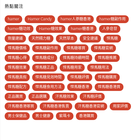
熱點關注
hamer
Hamer Candy
hamer人蔘糖香港
hamer糖副作用
hamer糖功效
Hamer糖效果
hamer糖香港
人參皂苷
劑量建議
天然精力糖
天然草本
安全建議
悍馬糖
悍馬糖價格
悍馬糖副作用
悍馬糖哪買
悍馬糖官網
悍馬糖心得
悍馬糖成分
悍馬糖持續時間
悍馬糖推薦
悍馬糖效果
悍馬糖正品
悍馬糖用家
悍馬糖用法
悍馬糖真假
悍馬糖見效時間
悍馬糖評價
悍馬糖購買
悍馬糖配方
悍馬糖食用方法
悍馬糖香港
悍馬糖香港買
正品購買
正品選購
汗馬糖效果
汗馬糖評價
汗馬糖香港哪買
汗馬糖香港售賣
汗馬糖香港官網
用家評價
男士保健品
男士健康
紫瑪卡
香港購買