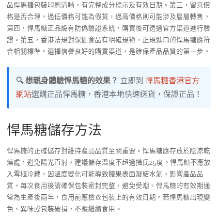
品悍馬糖包裝印刷清晰，有完整成分標示及有效日期。第三，留意價
格是否合理，過低價格可能為假貨，過高價格則可能涉及層層轉售。
第四，悍馬糖正品設有防偽驗證系統，購買後可透過官方渠道進行驗
證。第五，香港法規對保健食品有明確規範，正規進口的悍馬糖應符
合相關標準。選擇信譽良好的購買渠道，是確保產品品質的第一步。
🔍 想親身體驗悍馬糖的效果？
立即到
悍馬糖香港官方
網站
選購正品悍馬糖，香港本地快速送貨，保證正品！
悍馬糖儲存方法
悍馬糖的正確儲存對維持產品品質至關重要。悍馬糖應存放於陰涼乾
燥處，避免陽光直射，建議儲存溫度不超過攝氏25度。悍馬糖不應放
入雪櫃冷藏，因溫度變化可能導致糖果表面凝結水氣，影響產品品
質。每次食用後請確保包裝密封完整，避免受潮。悍馬糖的有效期通
常為生產後兩年，食用前應檢查包裝上的有效日期。若悍馬糖出現變
色、異味或包裝破損，不應繼續食用。