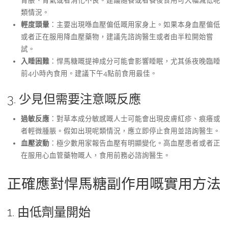
類情況。
輕度頭暈
：主要出現喺血壓偏低嘅用家身上。如果本身血壓偏低
或者正在服用降血壓藥物，建議先諮詢醫生或者由半粒開始嘗
試。
入睡困難
：悍馬糖嘅提神成分可能會影響睡眠，尤其係夜晚臨睡
前4小時內食用。建議下午4點前食用最佳。
3. 少見但需要注意嘅反應
過敏反應
：對草本成分敏感嘅人士可能會出現皮膚紅疹、痕癢或
者輕微腫脹。假如出現呢類情況，應立即停止食用並諮詢醫生。
血壓波動
：極少數用家報告血壓有明顯變化。高血壓患者或者正
在服用心血管藥物嘅人，食用前務必諮詢醫生。
正確應對悍馬糖副作用嘅實用方法
1. 由低劑量開始