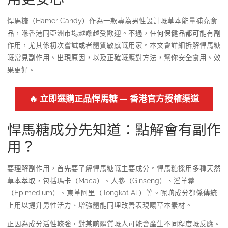
悍馬糖（Hamer Candy）作為一款專為男性設計嘅草本能量補充食
品，喺香港同亞洲市場越嚟越受歡迎。不過，任何保健品都可能有副
作用，尤其係初次嘗試或者體質敏感嘅用家。本文會詳細拆解悍馬糖
嘅常見副作用、出現原因，以及正確嘅應對方法，幫你安全食用、效
果更好。
🔥 立即選購正品悍馬糖 — 香港官方授權渠道
悍馬糖成分先知道：點解會有副作
用？
要理解副作用，首先要了解悍馬糖嘅主要成分。悍馬糖採用多種天然
草本萃取，包括瑪卡（Maca）、人參（Ginseng）、淫羊藿
（Epimedium）、東革阿里（Tongkat Ali）等。呢啲成分都係傳統
上用以提升男性活力、增強體能同埋改善表現嘅草本素材。
正因為成分活性較強，對某啲體質嘅人可能會產生不同程度嘅反應。