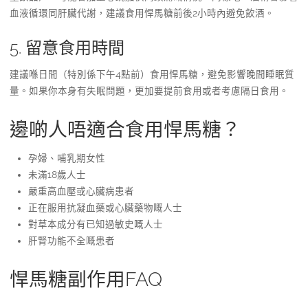
血液循環同肝臟代謝，建議食用悍馬糖前後2小時內避免飲酒。
5. 留意食用時間
建議喺日間（特別係下午4點前）食用悍馬糖，避免影響晚間睡眠質
量。如果你本身有失眠問題，更加要提前食用或者考慮隔日食用。
邊啲人唔適合食用悍馬糖？
孕婦、哺乳期女性
未滿18歲人士
嚴重高血壓或心臟病患者
正在服用抗凝血藥或心臟藥物嘅人士
對草本成分有已知過敏史嘅人士
肝腎功能不全嘅患者
悍馬糖副作用FAQ