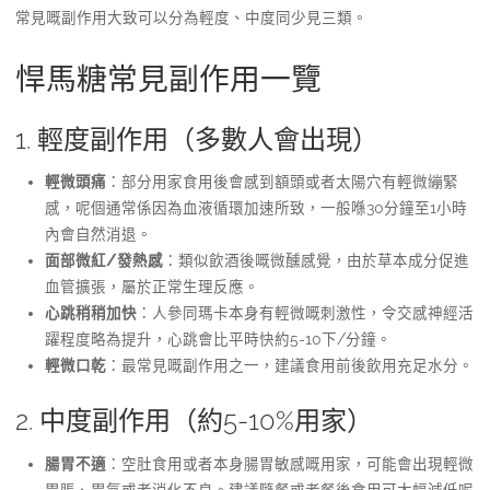
常見嘅副作用大致可以分為輕度、中度同少見三類。
悍馬糖常見副作用一覽
1. 輕度副作用（多數人會出現）
輕微頭痛
：部分用家食用後會感到額頭或者太陽穴有輕微繃緊
感，呢個通常係因為血液循環加速所致，一般喺30分鐘至1小時
內會自然消退。
面部微紅/發熱感
：類似飲酒後嘅微醺感覺，由於草本成分促進
血管擴張，屬於正常生理反應。
心跳稍稍加快
：人參同瑪卡本身有輕微嘅刺激性，令交感神經活
躍程度略為提升，心跳會比平時快約5-10下/分鐘。
輕微口乾
：最常見嘅副作用之一，建議食用前後飲用充足水分。
2. 中度副作用（約5-10%用家）
腸胃不適
：空肚食用或者本身腸胃敏感嘅用家，可能會出現輕微
胃脹、胃氣或者消化不良。建議隨餐或者餐後食用可大幅減低呢