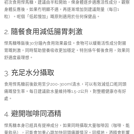
初次食用悍馬糖，建議由半粒開始，俾身體逐步適應活性成分。觀察
身體反應後，如果冇明顯不適，再逐漸增加到建議劑量（每日1
粒）。呢個「低起慢加」嘅原則適用於任何保健品。
2. 隨餐食用減低腸胃刺激
悍馬糖喺飯後30分鐘內食用效果最佳。食物可以緩衝活性成分對腸
胃嘅刺激，同時幫助營養吸收更加穩定。特別係午餐後食用，效果同
舒適度最理想。
3. 充足水分攝取
食用悍馬糖前後飲用至少200-300ml清水，可以有效減低口乾同頭
痛嘅發生率。每日建議飲水量維持喺1.5-2公升，對整體健康亦有好
處。
4. 避開咖啡同酒精
悍馬糖本身已經具有提神成分，如果同時攝取大量咖啡因（咖啡、能
量飲品），可能會加重心跳加快同頭痛嘅情況。同樣地，酒精會影響