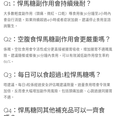
Q1：悍馬糖副作用會持續幾耐？
大多數輕度副作用（頭痛、微紅、口乾）喺食用後30分鐘至2小時內
會自行消退。如果持續超過4小時或者症狀加劇，建議停止食用並諮
詢醫生。
Q2：空腹食悍馬糖副作用會更嚴重嗎？
係嘅。空肚食用會令活性成分更直接被腸胃吸收，增加腸胃不適嘅風
險。建議隨餐或餐後30分鐘內食用，可以有效減低副作用發生率約
60%。
Q3：每日可以食超過1粒悍馬糖嗎？
唔建議。每日1粒係經過安全評估嘅建議劑量。過量食用唔會令效果
加倍，反而會大幅增加副作用風險，包括頭痛加劇、心跳過速同腸胃
不適。
Q4：悍馬糖同其他補充品可以一齊食