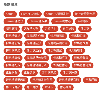
熱點關注
hamer
Hamer Candy
hamer人蔘糖香港
hamer糖副作用
hamer糖功效
Hamer糖效果
hamer糖香港
人參皂苷
劑量建議
天然精力糖
天然草本
安全建議
悍馬糖
悍馬糖價格
悍馬糖副作用
悍馬糖哪買
悍馬糖官網
悍馬糖心得
悍馬糖成分
悍馬糖持續時間
悍馬糖推薦
悍馬糖效果
悍馬糖正品
悍馬糖用家
悍馬糖用法
悍馬糖真假
悍馬糖見效時間
悍馬糖評價
悍馬糖購買
悍馬糖配方
悍馬糖食用方法
悍馬糖香港
悍馬糖香港買
正品購買
正品選購
汗馬糖效果
汗馬糖評價
汗馬糖香港哪買
汗馬糖香港售賣
汗馬糖香港官網
用家評價
男士保健品
男士健康
紫瑪卡
香港購買