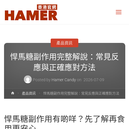
悍
馬
糖
香
港
官
網
產品資訊
Hamer
Candy
悍馬糖副作用完整解說：常見反
Hong
Kong
official
應與正確應對方法
website
Posted by
Hamer Candy
on
2026-07-09
Home
產品資訊
悍馬糖副作用完整解說：常見反應與正確應對方法
悍馬糖副作用有啲咩？先了解再食
用更安心