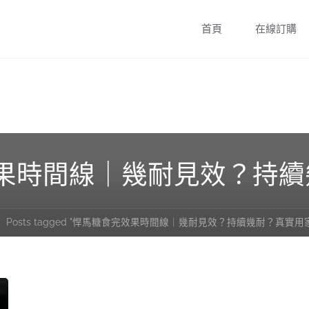
Skip
首頁
在線訂購
to
content
果時間線｜幾耐見效？持續
ome
Posts tagged "悍馬糖食完效果時間線｜幾耐見效？持續幾耐？真實用