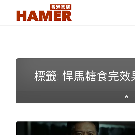
悍
馬
糖
香
港
官
網
Hamer
Candy
Hong
Kong
標籤:
悍馬糖食完效
official
website
H