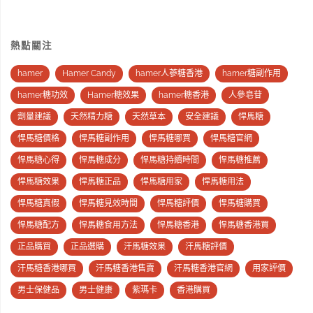
熱點關注
hamer
Hamer Candy
hamer人蔘糖香港
hamer糖副作用
hamer糖功效
Hamer糖效果
hamer糖香港
人參皂苷
劑量建議
天然精力糖
天然草本
安全建議
悍馬糖
悍馬糖價格
悍馬糖副作用
悍馬糖哪買
悍馬糖官網
悍馬糖心得
悍馬糖成分
悍馬糖持續時間
悍馬糖推薦
悍馬糖效果
悍馬糖正品
悍馬糖用家
悍馬糖用法
悍馬糖真假
悍馬糖見效時間
悍馬糖評價
悍馬糖購買
悍馬糖配方
悍馬糖食用方法
悍馬糖香港
悍馬糖香港買
正品購買
正品選購
汗馬糖效果
汗馬糖評價
汗馬糖香港哪買
汗馬糖香港售賣
汗馬糖香港官網
用家評價
男士保健品
男士健康
紫瑪卡
香港購買