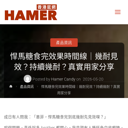
悍
馬
糖
香
港
官
網
產品資訊
Hamer
Candy
悍馬糖食完效果時間線｜幾耐見
Hong
Kong
official
效？持續幾耐？真實用家分享
website
Posted by
Hamer Candy
on
2026-05-20
Home
產品資訊
悍馬糖食完效果時間線｜幾耐見效？持續幾耐？真實
用家分享
成日有人問我：「墨菲，悍馬糖食完到底幾耐先見效㗎？」
呢個問題，真係好多 brother 都關心。我見親有人喺旺角交收嗰陣，