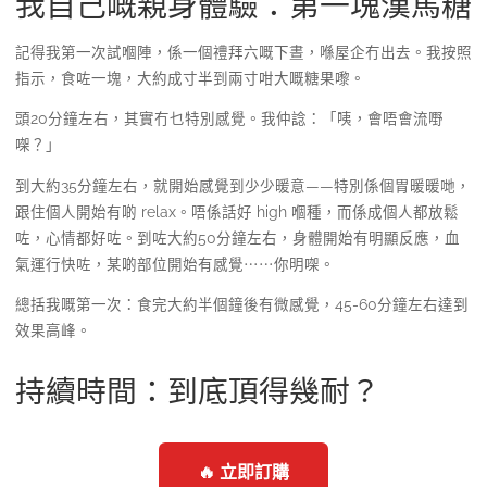
我自己嘅親身體驗：第一塊漢馬糖
記得我第一次試嗰陣，係一個禮拜六嘅下晝，喺屋企冇出去。我按照
指示，食咗一塊，大約成寸半到兩寸咁大嘅糖果嚟。
頭20分鐘左右，其實冇乜特別感覺。我仲諗：「咦，會唔會流嘢
㗎？」
到大約35分鐘左右，就開始感覺到少少暖意——特別係個胃暖暖哋，
跟住個人開始有啲 relax。唔係話好 high 嗰種，而係成個人都放鬆
咗，心情都好咗。到咗大約50分鐘左右，身體開始有明顯反應，血
氣運行快咗，某啲部位開始有感覺⋯⋯你明㗎。
總括我嘅第一次：食完大約半個鐘後有微感覺，45-60分鐘左右達到
效果高峰。
持續時間：到底頂得幾耐？
🔥 立即訂購