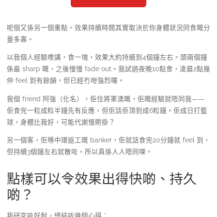
呢個又係另一個重點。效果持續時間其實取決於你身體狀況同食嘅分
量多寡。
以我個人經驗嚟講，食一塊，效果大約持續到4個鐘左右。頭兩個鐘
係最 sharp 嘅，之後慢慢 fade out。我試過夜晚10點食，凌晨2點幾
仲 feel 到有餘韻，但已經冇咁強烈囉。
我個 friend 阿強（化名），佢住將軍澳嘅，佢嘅經驗就唔同我——
佢食完一粒成粒半鐘先有反應，但佢話佢頂到成6粒鐘。佢成日打籃
球，身體比我好，可能代謝慢啲掛？
另一個客，佢喺中環返工嘅 banker，佢就話食完20分鐘就 feel 到，
但持續3個鐘左右就散咗。所以真係人人唔同㗎。
點樣可以令效果出得快啲、持久
啲？
我研究咗好耐，總結咗幾個心得：