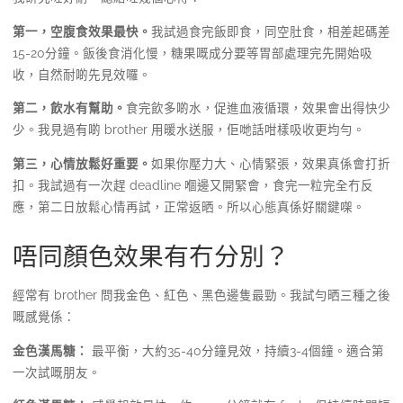
第一，空腹食效果最快。
我試過食完飯即食，同空肚食，相差起碼差
15-20分鐘。飯後食消化慢，糖果嘅成分要等胃部處理完先開始吸
收，自然耐啲先見效囉。
第二，飲水有幫助。
食完飲多啲水，促進血液循環，效果會出得快少
少。我見過有啲 brother 用暖水送服，佢哋話咁樣吸收更均勻。
第三，心情放鬆好重要。
如果你壓力大、心情緊張，效果真係會打折
扣。我試過有一次趕 deadline 嗰邊又開緊會，食完一粒完全冇反
應，第二日放鬆心情再試，正常返晒。所以心態真係好關鍵㗎。
唔同顏色效果有冇分別？
經常有 brother 問我金色、紅色、黑色邊隻最勁。我試勻晒三種之後
嘅感覺係：
金色漢馬糖：
最平衡，大約35-40分鐘見效，持續3-4個鐘。適合第
一次試嘅朋友。