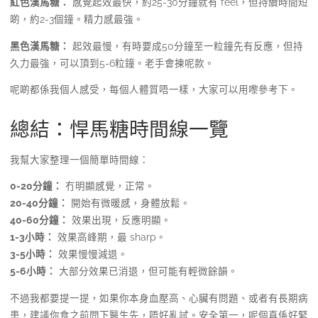
紅色漢馬糖：
感覺起效最快，約25-30分鐘就有 feel，但持續時間短
啲，約2-3個鐘。精力感最強。
黑色漢馬糖：
起效最慢，有時要成50分鐘至一粒鐘先有反應，但持
久力最強，可以頂到5-6粒鐘。老手會揀呢款。
呢啲都係我個人感受，每個人體質唔一樣，大家可以用嚟參考下。
總結：悍馬糖時間線一覽
我幫大家整理一個簡單時間線：
0-20分鐘：
冇明顯感覺，正常。
20-40分鐘：
開始有微暖感，身體放鬆。
40-60分鐘：
效果出現，反應明顯。
1-3小時：
效果高峰期，最 sharp。
3-5小時：
效果慢慢減退。
5-6小時：
大部分效果已消退，但可能有輕微餘韻。
不過我都要提一提，如果你本身血壓高、心臟有問題、或者有長期病
患，建議你食之前問下醫生先，唔好亂試。安全第一，呢個真係好緊