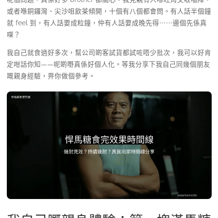
或者喺銅鑼灣、尖沙咀飲茶傾開，十個有八個都會問。有人話半個鐘
就 feel 到，有人話要成粒鐘，仲有人話要成晚先得⋯⋯邊個先係真
㗎？
我自己就食過好多次，幫公司啲客試貨都試咗唔少批次，我可以好肯
定咁話你知——呢啲嘢真係好個人化。等我分享下我自己同幾個朋友
嘅親身經驗，畀你做個參考。