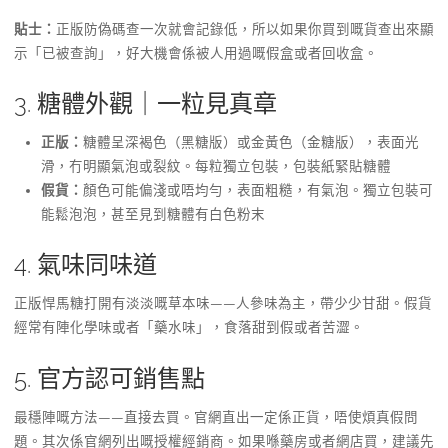
貼士：
正版防偽碼查一次就會記錄低，所以如果你買到嘅貨查出來顯
示「已被查詢」，好大機會係被人用過嘅假盒或者回收盒。
3. 糖體外觀｜一粒見真章
正版：
糖體呈深褐色（黑糖版）或金黃色（金糖版），表面光
滑，冇明顯氣泡或裂紋。每粒獨立包裝，包裝紙緊貼糖體
假貨：
顏色可能偏淺或唔均勻，表面粗糙，有氣泡。獨立包裝可
能鬆泡泡，甚至見到糖體有白色粉末
4. 氣味同味道
正版悍馬糖打開有淡淡嘅草本味——人參味為主，帶少少甘甜。假貨
經常有陣化學味或者「藥水味」，食落甜到假或者苦澀。
5. 官方認可銷售點
最穩陣嘅方法——直接去買。官網直出一定係正貨，唔使煩真假問
題。其次係官網列出嘅授權經銷商。如果喺藥房或者網店買，建議先