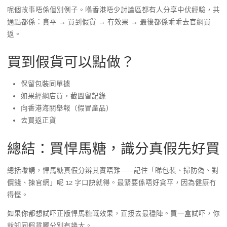
呢個故事唔係個別例子。喺香港唔少討論區都有人分享中伏經驗，共
通點都係：貪平 → 買到假貨 → 冇效果 → 最後都係乖乖去官網買
返。
買到假貨可以點做？
保留包裝同單據
如果經網店買，截圖留記錄
向香港海關舉報（假冒產品）
去買返正貨
總結：買悍馬糖，識分真假先好買
總括嚟講，悍馬糖真假分辨其實唔難——記住「睇包裝、掃防偽、對
價錢、揀官網」呢 12 字口訣就得。最緊要係唔好貪平，因為健康冇
得慳。
如果你都想試吓正版悍馬糖嘅效果，直接去最穩陣。買一盒試吓，你
就知同假貨嘅分別有幾大。