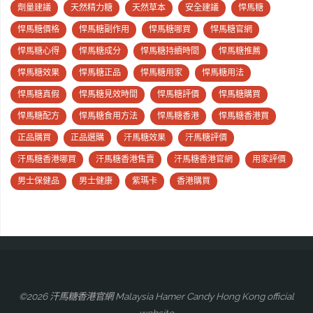
劑量建議
天然精力糖
天然草本
安全建議
悍馬糖
悍馬糖價格
悍馬糖副作用
悍馬糖哪買
悍馬糖官網
悍馬糖心得
悍馬糖成分
悍馬糖持續時間
悍馬糖推薦
悍馬糖效果
悍馬糖正品
悍馬糖用家
悍馬糖用法
悍馬糖真假
悍馬糖見效時間
悍馬糖評價
悍馬糖購買
悍馬糖配方
悍馬糖食用方法
悍馬糖香港
悍馬糖香港買
正品購買
正品選購
汗馬糖效果
汗馬糖評價
汗馬糖香港哪買
汗馬糖香港售賣
汗馬糖香港官網
用家評價
男士保健品
男士健康
紫瑪卡
香港購買
©2026 汗馬糖香港官網 Malaysia Hamer Candy Hong Kong official