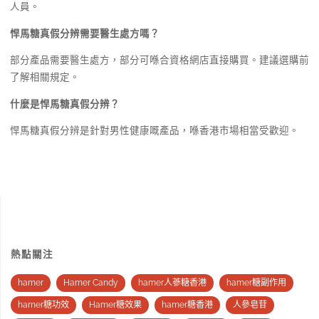
人員。
悍馬糖真假分辨需要醫生處方嗎？
部分產品需要醫生處方，部分可喺合資格網店直接購買。建議選購前
了解相關規定。
什麼是悍馬糖真假分辨？
悍馬糖真假分辨是針對男性健康嘅產品，喺香港市場相當受歡迎。
熱點關注
hamer
Hamer Candy
hamer人蔘糖香港
hamer糖副作用
hamer糖功效
Hamer糖效果
hamer糖香港
人參皂苷