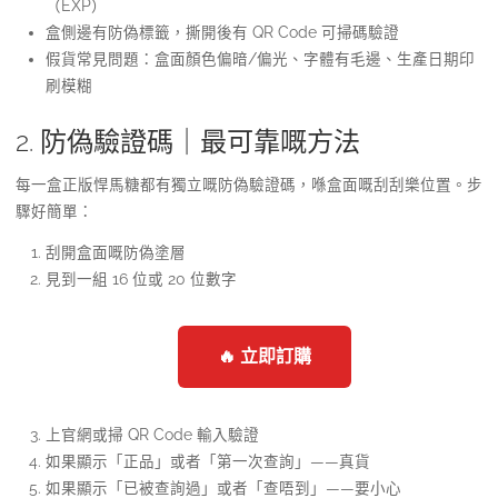
（EXP）
盒側邊有防偽標籤，撕開後有 QR Code 可掃碼驗證
假貨常見問題：盒面顏色偏暗/偏光、字體有毛邊、生產日期印
刷模糊
2. 防偽驗證碼｜最可靠嘅方法
每一盒正版悍馬糖都有獨立嘅防偽驗證碼，喺盒面嘅刮刮樂位置。步
驟好簡單：
刮開盒面嘅防偽塗層
見到一組 16 位或 20 位數字
🔥 立即訂購
上官網或掃 QR Code 輸入驗證
如果顯示「正品」或者「第一次查詢」——真貨
如果顯示「已被查詢過」或者「查唔到」——要小心