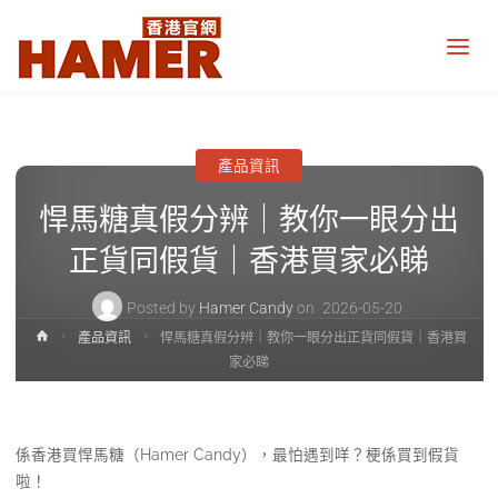
悍
馬
糖
香
港
官
網
產品資訊
Hamer
Candy
悍馬糖真假分辨｜教你一眼分出
Hong
Kong
official
正貨同假貨｜香港買家必睇
website
Posted by
Hamer Candy
on
2026-05-20
Home
產品資訊
悍馬糖真假分辨｜教你一眼分出正貨同假貨｜香港買
家必睇
係香港買悍馬糖（Hamer Candy），最怕遇到咩？梗係買到假貨
啦！