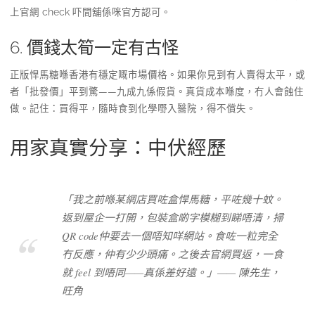
上官網 check 吓間舖係咪官方認可。
6. 價錢太筍一定有古怪
正版悍馬糖喺香港有穩定嘅市場價格。如果你見到有人賣得太平，或
者「批發價」平到驚——九成九係假貨。真貨成本喺度，冇人會蝕住
做。記住：買得平，隨時食到化學嘢入醫院，得不償失。
用家真實分享：中伏經歷
「我之前喺某網店買咗盒悍馬糖，平咗幾十蚊。
返到屋企一打開，包裝盒啲字模糊到睇唔清，掃
QR code仲要去一個唔知咩網站。食咗一粒完全
冇反應，仲有少少頭痛。之後去官網買返，一食
就 feel 到唔同——真係差好遠。」—— 陳先生，
旺角