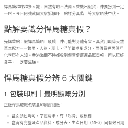
悍馬糖越嚟越多人識，自然有啲不法商人乘機出假貨，仲要扮到十足
十咁。今日阿強就同大家拆解吓，點樣分真偽，等大家唔使中伏。
點解要識分悍馬糖真假？
先講重點：假悍馬糖唔止嘥錢，仲可能對身體有害。真貨用嘅係天然
草本配方——鎖陽、人參、瑪卡、淫羊藿呢啲成分，而假貨裡面係咩
化學嘢冇人知。香港海關不時都收到假冒健康產品嘅舉報，所以唔好
貪平，一定要識睇。
悍馬糖真假分辨 6 大關鍵
1. 包裝印刷｜最明顯嘅分別
正版悍馬糖嘅包裝盒印刷好細緻：
盒面顏色均勻，字體清晰，冇「起骨」或模糊
盒背有完整嘅產品資料、成分表、生產日期（MFG）同有效日期