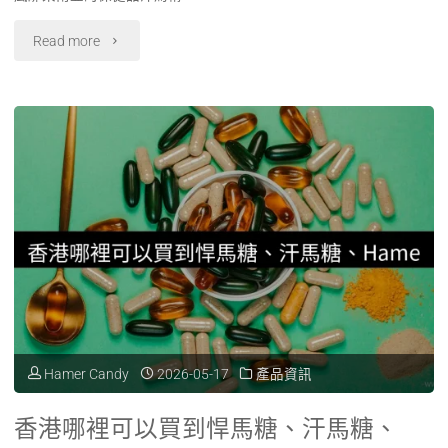
賣
商/
"汗
Read more
嗎？
悍
馬
金
馬
精
色
糖
力
汗
香
糖
馬
港
悍
糖
縂
馬
紅
代
糖
糖
理
有
Hamer Candy
2026-05-17
產品資訊
黑
–
副
香港哪裡可以買到悍馬糖、汗馬糖、
糖
Malaysia
作