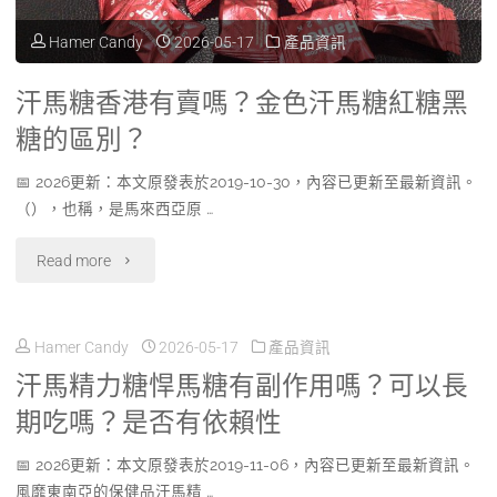
馬
Hamer Candy
2026-05-17
產品資訊
糖
汗馬糖香港有賣嗎？金色汗馬糖紅糖黑
馬
糖的區別？
來
📅 2026更新：本文原發表於2019-10-30，內容已更新至最新資訊。
（），也稱，是馬來西亞原 …
西
"汗
亞
Read more
馬
第
Hamer Candy
2026-05-17
產品資訊
糖
一
汗馬精力糖悍馬糖有副作用嗎？可以長
香
手
期吃嗎？是否有依賴性
港
批
📅 2026更新：本文原發表於2019-11-06，內容已更新至最新資訊。
有
發
風靡東南亞的保健品汗馬精 …