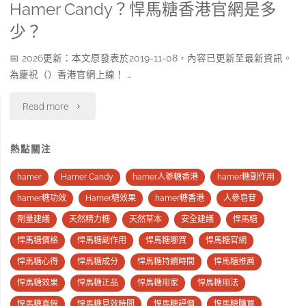
Hamer Candy？悍馬糖香港官網是多
的
Good
用
少？
區
Product
嗎？
📅 2026更新：本文原發表於2019-11-08，內容已更新至最新資訊。
別？"
Ginseng
為慶祝（）香港官網上線！ …
可
&
以
"香
Read more
Coffee
長
港
熱點關注
In
期
哪
Malaysia
hamer
Hamer Candy
hamer人蔘糖香港
hamer糖副作用
吃
裡
hamer糖功效
Hamer糖效果
hamer糖香港
人參皂苷
KL
嗎？
可
劑量建議
天然精力糖
天然草本
安全建議
悍馬糖
1
是
悍馬糖價格
悍馬糖副作用
悍馬糖哪買
悍馬糖官網
以
Box-
悍馬糖心得
悍馬糖成分
悍馬糖持續時間
悍馬糖推薦
否
買
悍馬糖效果
悍馬糖正品
悍馬糖用家
悍馬糖用法
30p"
有
到
悍馬糖真假
悍馬糖見效時間
悍馬糖評價
悍馬糖購買