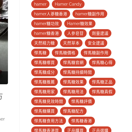
hamer
Hamer Candy
hamer人蔘糖香港
hamer糖副作用
hamer糖功效
Hamer糖效果
hamer糖香港
人參皂苷
劑量建議
天然精力糖
天然草本
安全建議
悍馬糖
悍馬糖價格
悍馬糖副作用
悍馬糖哪買
悍馬糖官網
悍馬糖心得
悍馬糖成分
悍馬糖持續時間
悍馬糖推薦
悍馬糖效果
悍馬糖正品
悍馬糖用家
悍馬糖用法
悍馬糖真假
方
悍馬糖見效時間
悍馬糖評價
悍馬糖購買
悍馬糖配方
er
悍馬糖食用方法
悍馬糖香港
悍馬糖香港買
正品購買
正品選購