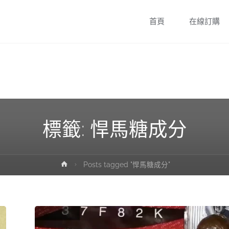
Skip
首頁
在線訂購
to
content
標籤:
悍馬糖成分
Home
Posts tagged "悍馬糖成分"