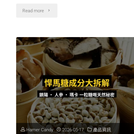
"悍
Read more
馬
糖
與
運
動
表
現：
食
Hamer Candy
2026-05-17
產品資訊
用