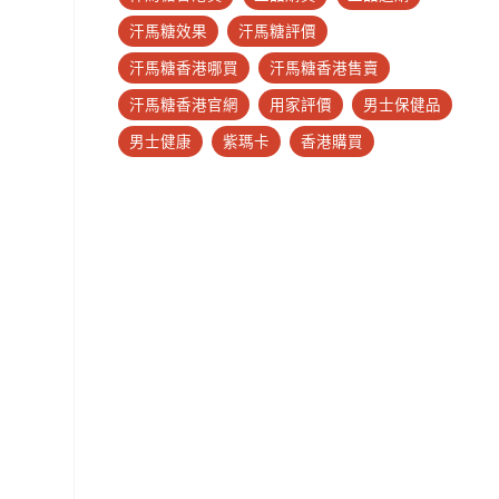
汗馬糖效果
汗馬糖評價
汗馬糖香港哪買
汗馬糖香港售賣
汗馬糖香港官網
用家評價
男士保健品
男士健康
紫瑪卡
香港購買