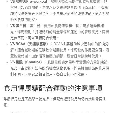
VS 咖啡因Pre-workout：
咖啡因類產品提供即時興奮效果，但
容易引起心跳加速、焦慮以及之後的能量崩潰（Crash）。悍馬
糖的提神效果更平穩持久，不會出現劇烈的能量波動，適合對咖
啡因敏感的用家。
VS 蛋白粉：
蛋白粉主要用於肌肉修復和生長，屬於運動後補
充。悍馬糖則主打運動前的能量準備和運動中的表現支持，兩者
定位不同，可以互相配合使用。
VS BCAA（支鏈胺基酸）：
BCAA主要幫助減少運動中的肌肉分
解，適合減脂期或低碳飲食期間使用。悍馬糖的作用更全面，涵
蓋能量代謝、血液循環和壓力調節，適合日常訓練時使用。
VS 肌酸（Creatine）：
肌酸是經過大量科學實證的力量訓練補
充品，主要提升短時間高強度運動表現。悍馬糖和肌酸的作用機
制不同，可以安全組合使用，各自發揮不同效果。
食用悍馬糖配合運動的注意事項
雖然悍馬糖是天然草本補充品，但配合運動使用時仍有幾點需要注
意：