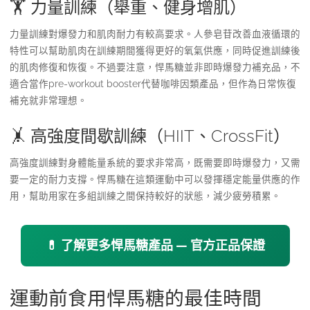
🏋️ 力量訓練（舉重、健身增肌）
力量訓練對爆發力和肌肉耐力有較高要求。人參皂苷改善血液循環的
特性可以幫助肌肉在訓練期間獲得更好的氧氣供應，同時促進訓練後
的肌肉修復和恢復。不過要注意，悍馬糖並非即時爆發力補充品，不
適合當作pre-workout booster代替咖啡因類產品，但作為日常恢復
補充就非常理想。
🤸 高強度間歇訓練（HIIT、CrossFit）
高強度訓練對身體能量系統的要求非常高，既需要即時爆發力，又需
要一定的耐力支撐。悍馬糖在這類運動中可以發揮穩定能量供應的作
用，幫助用家在多組訓練之間保持較好的狀態，減少疲勞積累。
💊 了解更多悍馬糖產品 — 官方正品保證
運動前食用悍馬糖的最佳時間