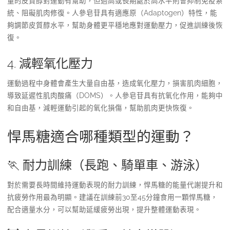
量的皮質醇對運動有幫助，但過高或長期處於高水平則會抑制免疫系
統、阻礙肌肉修復。人參皂苷具有適應原（Adaptogen）特性，能
夠調節皮質醇水平，幫助身體更平穩地應對運動壓力，促進訓練後恢
復。
4. 減輕氧化壓力
運動過程中身體會產生大量自由基，造成氧化壓力，損害肌肉細胞，
導致延遲性肌肉酸痛（DOMS）。人參皂苷具有抗氧化作用，能夠中
和自由基，減輕運動引起的氧化損傷，幫助肌肉更快恢復。
悍馬糖適合哪種類型的運動？
🏃 耐力訓練（長跑、騎單車、游泳）
對於需要長時間維持運動表現的耐力訓練，悍馬糖的能量代謝提升和
抗疲勞作用最為明顯。建議在訓練前30至45分鐘食用一顆悍馬糖，
配合適量水分，可以幫助延緩疲勞出現，提升整體運動表現。