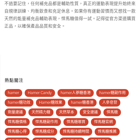
不過要記住，任何補充品都是輔助性質，真正的運動表現提升始終來
自規律訓練、均衡飲食和充足休息。如果你有運動習慣而又想找一款
天然的能量補充品輔助表現，悍馬糖值得一試。記得從官方渠道購買
正品，以確保產品品質和安全。
熱點關注
hamer
Hamer Candy
hamer人蔘糖香港
hamer糖副作用
hamer糖功效
Hamer糖效果
hamer糖香港
人參皂苷
劑量建議
天然精力糖
天然草本
安全建議
悍馬糖
悍馬糖價格
悍馬糖副作用
悍馬糖哪買
悍馬糖官網
悍馬糖心得
悍馬糖成分
悍馬糖持續時間
悍馬糖推薦