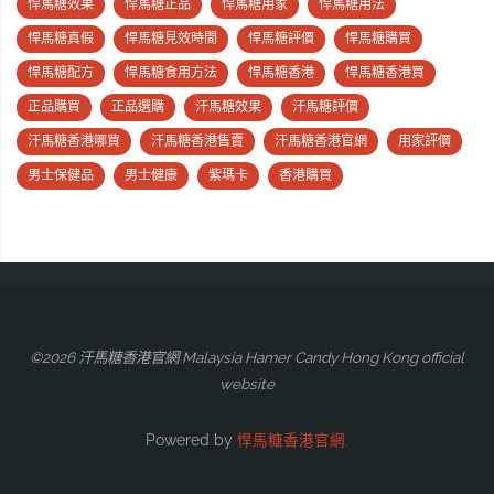
悍馬糖效果
悍馬糖正品
悍馬糖用家
悍馬糖用法
悍馬糖真假
悍馬糖見效時間
悍馬糖評價
悍馬糖購買
悍馬糖配方
悍馬糖食用方法
悍馬糖香港
悍馬糖香港買
正品購買
正品選購
汗馬糖效果
汗馬糖評價
汗馬糖香港哪買
汗馬糖香港售賣
汗馬糖香港官網
用家評價
男士保健品
男士健康
紫瑪卡
香港購買
©2026 汗馬糖香港官網 Malaysia Hamer Candy Hong Kong official
website
Powered by
悍馬糖香港官網.