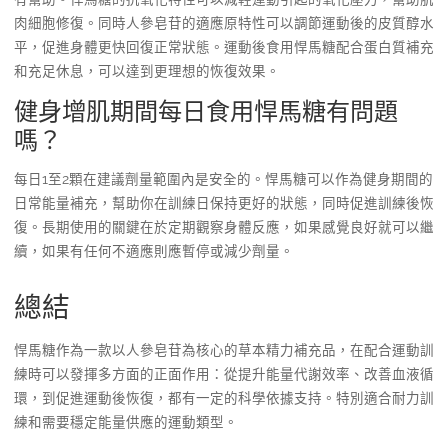
肉細胞修復。同時人參皂苷的適應原特性可以調節運動後的皮質醇水
平，促進身體更快回復正常狀態。運動後食用悍馬糖配合蛋白質補充
和充足休息，可以達到更理想的恢復效果。
健身增肌期間每日食用悍馬糖有問題
嗎？
每日1至2顆在建議劑量範圍內是安全的。悍馬糖可以作為健身期間的
日常能量補充，幫助你在訓練日保持更好的狀態，同時促進訓練後恢
復。長期使用的關鍵在於定期觀察身體反應，如果感覺良好就可以繼
續，如果有任何不適應則應暫停或減少劑量。
總結
悍馬糖作為一款以人參皂苷為核心的草本精力補充品，在配合運動訓
練時可以發揮多方面的正面作用：從提升能量代謝效率、改善血液循
環，到促進運動後恢復，都有一定的科學依據支持。特別適合耐力訓
練和需要穩定能量供應的運動類型。