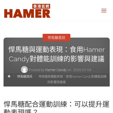
悍
馬
糖
香
港
官
網
悍馬糖資訊
Hamer
Candy
悍馬糖與運動表現：食用Hamer
Hong
Kong
official
Candy對體能訓練的影響與建議
website
Posted by
Hamer Candy
on
2026-07-04
Home
悍馬糖資訊
悍馬糖與運動表現：食用Hamer Candy對體能訓練
的影響與建議
悍馬糖配合運動訓練：可以提升運
動表現嗎？