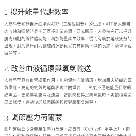
1. 提升能量代謝效率
人參皂苷能夠促進細胞內ATP（三磷酸腺苷）的生成，ATP是人體肌
肉收縮和運動時最主要直接能量來源。研究顯示，人參補充可以提升
肌肉細胞的線粒體功能，增加能量產生效率，從而有助於延緩疲勞的
出現。對於進行耐力訓練的運動員尤其有幫助，例如長跑、騎單車或
游泳等。
2. 改善血液循環與氧氣輸送
人參皂苷具有血管擴張作用，能夠促進血液循環，增加肌肉組織的氧
氣供應。充足的氧氣對運動表現至關重要——氧氣不僅是能量代謝的
必需品，更影響乳酸清除速度。當肌肉獲得足夠氧氣時，乳酸積累速
度會減慢，運動後的肌肉酸痛和疲勞感都會減輕。
3. 調節壓力荷爾蒙
劇烈運動會令身體產生壓力反應，皮質醇（Cortisol）水平上升。適