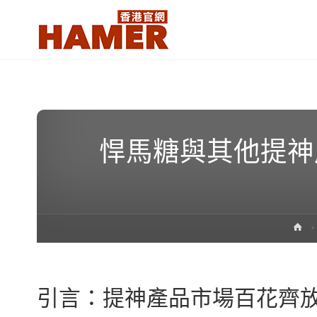
悍
馬
糖
香
港
官
網
Hamer
悍馬糖與其他提神
Candy
Hong
Kong
official
website
H
引言：提神產品市場百花齊