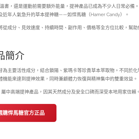
夜溫書，還是運動前需要額外能量，提神產品已成為不少人日常必備
年人氣急升的草本提神糖——如悍馬糖（Hamer Candy）。
將從成分、見效速度、持續時間、副作用、價格等全方位比較，幫助
產品簡介
苷為主要活性成分，結合鎖陽、紫瑪卡等珍貴草本萃取物。不同於化
體機能來達到提神效果，同時兼顧體力恢復與精神集中的雙重效益。
粒裝），屬中高端提神產品，因其天然成分及安全口碑而深受本地用家信賴
即選購悍馬糖官方正品