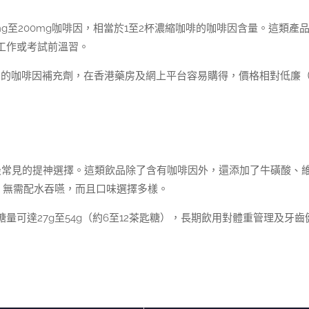
g至200mg咖啡因，相當於1至2杯濃縮咖啡的咖啡因含量。這類產
工作或考試前溫習。
各種健身用的咖啡因補充劑，在香港藥房及網上平台容易購得，價格相對低廉
香港便利店最常見的提神選擇。這類飲品除了含有咖啡因外，還添加了牛磺酸、
，無需配水吞嚥，而且口味選擇多樣。
可達27g至54g（約6至12茶匙糖），長期飲用對體重管理及牙齒