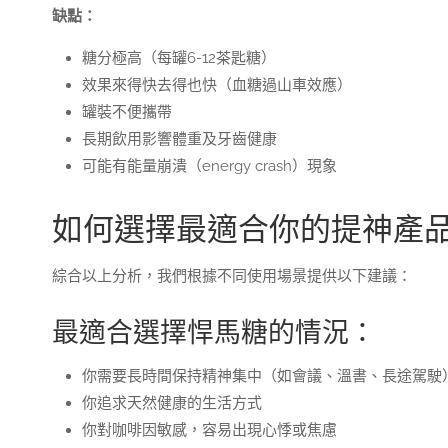
缺點：
糖分極高（每罐6-12茶匙糖）
效果來得快去得也快（血糖過山車效應）
罐裝不便攜帶
長期飲用影響體重及牙齒健康
可能有能量崩潰（energy crash）現象
如何選擇最適合你的提神產
綜合以上分析，我們根據不同使用場景提供以下建議：
最適合選擇悍馬糖的情況：
你需要長時間保持精神集中（如會議、溫書、長途駕駛
你追求天然健康的生活方式
你對咖啡因敏感，容易出現心悸或焦慮