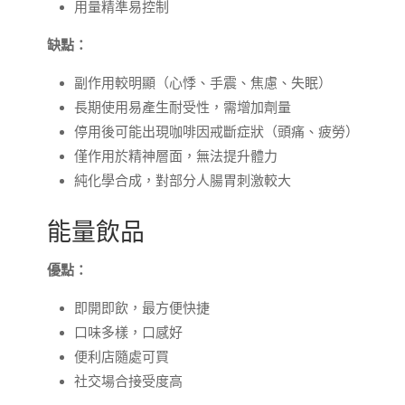
用量精準易控制
缺點：
副作用較明顯（心悸、手震、焦慮、失眠）
長期使用易產生耐受性，需增加劑量
停用後可能出現咖啡因戒斷症狀（頭痛、疲勞）
僅作用於精神層面，無法提升體力
純化學合成，對部分人腸胃刺激較大
能量飲品
優點：
即開即飲，最方便快捷
口味多樣，口感好
便利店隨處可買
社交場合接受度高