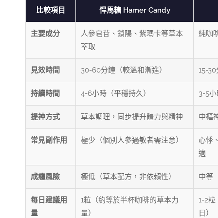
比較項目
悍馬糖 Hamer Candy
主要成分
人參皂苷、鎖陽、紫瑪卡等草本
純咖
萃取
見效時間
30-60分鐘（較溫和漸進）
15-
持續時間
4-6小時（平穩持久）
3-
提神方式
草本調理，同步提升體力與精神
中樞
常見副作用
極少（個別人參過敏者需注意）
心悸
適
成癮風險
極低（草本配方，非依賴性）
中等
每日建議用
1粒（約等於半杯咖啡的草本力
1-2
量
量）
日）