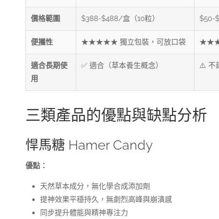
價格範圍
$388-$488/盒（10粒）
$50-
便攜性
★★★★★ 獨立包裝，可放口袋
★★
適合長期使
✅ 適合（草本養生概念）
⚠️ 
用
三類產品的優點與缺點分析
悍馬糖 Hamer Candy
優點：
天然草本成分，無化學合成添加劑
提神效果平穩持久，無劇烈高峰與崩潰感
同步提升體能與精神專注力