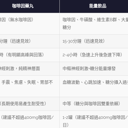
咖啡因藥丸
能量飲品
啡因（無水咖啡因）
咖啡因、牛磺酸、維生素B群、大
糖分
30分鐘（迅速見效）
15-30分鐘（迅速見效）
5小時（有明顯高峰與回落）
2-4小時（急速上升後急速下降）
神經刺激，純精神層面
中樞神經刺激+糖分能量爆發
、手震、焦慮、失眠、胃部不
血糖波動、心跳加速、糖分攝入過
（長期使用易產生耐受性）
中等（糖分與咖啡因雙重依賴）
粒（建議不超過400mg咖啡因/
1-2罐（建議不超過400mg咖啡因/
日）