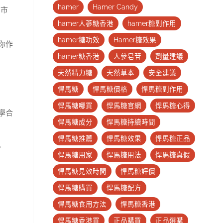
hamer
Hamer Candy
。市
hamer人蔘糖香港
hamer糖副作用
hamer糖功效
Hamer糖效果
你作
hamer糖香港
人參皂苷
劑量建議
天然精力糖
天然草本
安全建議
悍馬糖
悍馬糖價格
悍馬糖副作用
悍馬糖哪買
悍馬糖官網
悍馬糖心得
學合
悍馬糖成分
悍馬糖持續時間
悍馬糖推薦
悍馬糖效果
悍馬糖正品
。
悍馬糖用家
悍馬糖用法
悍馬糖真假
悍馬糖見效時間
悍馬糖評價
悍馬糖購買
悍馬糖配方
悍馬糖食用方法
悍馬糖香港
悍馬糖香港買
正品購買
正品選購