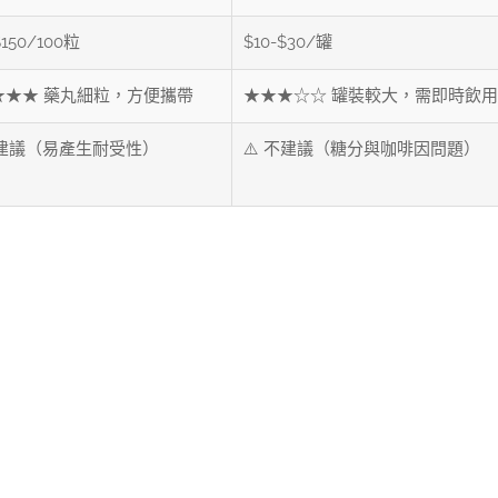
$150/100粒
$10-$30/罐
★★★ 藥丸細粒，方便攜帶
★★★☆☆ 罐裝較大，需即時飲用
不建議（易產生耐受性）
⚠️ 不建議（糖分與咖啡因問題）