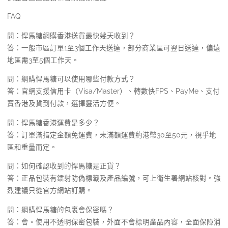
FAQ
問：悍馬糖網購香港送貨最快幾天收到？
答：一般市區訂單1至3個工作天送達，部分商業區可翌日送達，偏遠
地區需3至5個工作天。
問：網購悍馬糖可以使用哪些付款方式？
答：官網支援信用卡（Visa/Master）、轉數快FPS、PayMe、支付
寶香港及貨到付款，選擇靈活方便。
問：悍馬糖香港運費是多少？
答：訂單滿指定金額免運費，未滿額運費約港幣30至50元，視乎地
區和重量而定。
問：如何確認收到的悍馬糖是正貨？
答：正品包裝有鐳射防偽標籤及產品編號，可上衛生署網站核對。強
烈建議只從官方網站訂購。
問：網購悍馬糖的包裹會保密嗎？
答：會。使用不透明保密包裝，外面不會標明產品內容，全面保障消