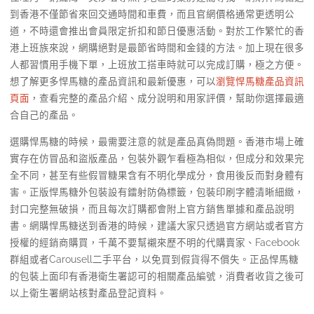
到香港不僅節省來回交通時間和車費，而且官網價格通常更透明公
道，不時還會推出會員限定折扣和節日優惠活動。對於工作繁忙的香
港上班族來說，網購絕對是最節省時間和金錢的方法。加上現在很多
人都習慣用手機下單，上班放工搭車時就可以完成訂購，極之方便。
想了解更多悍馬糖的產品資訊和最新優惠，可以
瀏覽悍馬糖產品資訊
頁面
，查看完整的產品介紹、成分說明和用家評價，幫助你選擇最適
合自己的產品。
選購悍馬糖的時候，最需要注意的就是產品真偽問題。香港市場上確
實存在仿冒品和盜版產品，包裝外觀乍看極為相似，但成分和效果完
全不同，甚至有些假冒糖果含有不明化學成分，食用後反而對身體有
害。正版悍馬糖外包裝設有鐳射防偽標籤，包裝印刷字體清晰細緻，
封口完整無破損，而且每次訂購都會附上官方銷售單據和產品說明
書。網購悍馬糖送到香港的時候，建議大家只透過官方網站或者官方
授權的經銷商購買，千萬不要幫襯來歷不明的代購賣家、Facebook
群組或者Carousell二手平台，以免買到假貨得不償失。正品悍馬糖
的包裝上面印有香港衛生署認可的相關產品編號，消費者收貨之後可
以上衛生署網站核對產品登記資料。