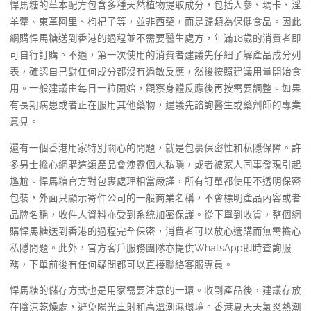
悍馬糖的草本配方包含多種天然植物提取成分，包括人參、瑪卡、淫
羊藿、東革阿里、枸杞子等，並非西藥，而是歸類為保健食品。因此
網購悍馬糖送到香港的過程並不需要醫生處方，年滿18歲的消費者即
可自行訂購。不過，第一次使用的消費者建議先仔細了解產品成分列
表，確認自己對任何成分都沒有過敏反應，然後按照建議用量開始食
用。一般建議由每日一粒開始，觀察身體反應後再按需要調整。如果
有長期病患或者正在服用其他藥物，建議先諮詢醫生或藥劑師的專業
意見。
還有一個香港用家特別關心的問題，就是包裹保密性和私隱保障。許
多男士擔心網購這類產品會洩露個人私隱，或者被家人同事發現引起
尷尬。悍馬糖官方對包裹處理相當嚴謹，所有訂單都使用不透明保密
包裝，外面只顯示寄件公司的一般商業名稱，不會標明產品內容或者
品牌名稱，收件人資料亦受到系統加密保護。從下單到收貨，整個網
購悍馬糖送到香港的過程完全保密，消費者可以放心選購而無需擔心
私隱問題。此外，官方客戶服務團隊亦提供WhatsApp即時查詢服
務，下單前後有任何疑問都可以直接聯絡客服專員。
悍馬糖的儲存方式也是用家需要注意的一環。收到產品後，建議存放
在陰涼乾燥處，避免陽光直射和高溫潮濕環境。香港夏天天氣炎熱潮