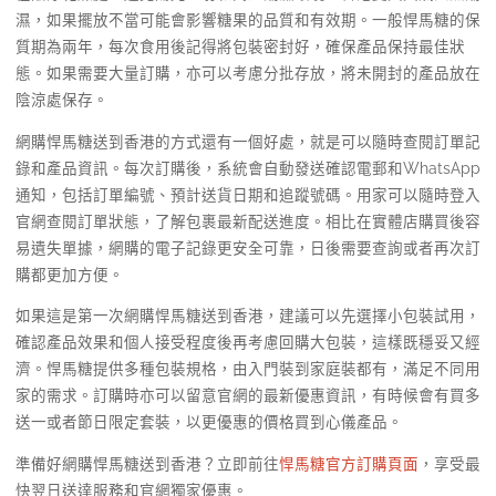
濕，如果擺放不當可能會影響糖果的品質和有效期。一般悍馬糖的保
質期為兩年，每次食用後記得將包裝密封好，確保產品保持最佳狀
態。如果需要大量訂購，亦可以考慮分批存放，將未開封的產品放在
陰涼處保存。
網購悍馬糖送到香港的方式還有一個好處，就是可以隨時查閱訂單記
錄和產品資訊。每次訂購後，系統會自動發送確認電郵和WhatsApp
通知，包括訂單編號、預計送貨日期和追蹤號碼。用家可以隨時登入
官網查閱訂單狀態，了解包裹最新配送進度。相比在實體店購買後容
易遺失單據，網購的電子記錄更安全可靠，日後需要查詢或者再次訂
購都更加方便。
如果這是第一次網購悍馬糖送到香港，建議可以先選擇小包裝試用，
確認產品效果和個人接受程度後再考慮回購大包裝，這樣既穩妥又經
濟。悍馬糖提供多種包裝規格，由入門裝到家庭裝都有，滿足不同用
家的需求。訂購時亦可以留意官網的最新優惠資訊，有時候會有買多
送一或者節日限定套裝，以更優惠的價格買到心儀產品。
準備好網購悍馬糖送到香港？立即前往
悍馬糖官方訂購頁面
，享受最
快翌日送達服務和官網獨家優惠。