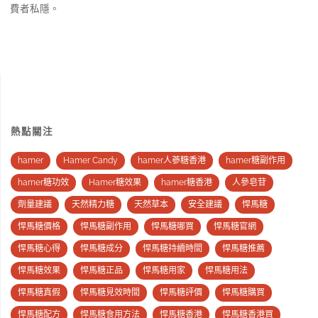
費者私隱。
熱點關注
hamer
Hamer Candy
hamer人蔘糖香港
hamer糖副作用
hamer糖功效
Hamer糖效果
hamer糖香港
人參皂苷
劑量建議
天然精力糖
天然草本
安全建議
悍馬糖
悍馬糖價格
悍馬糖副作用
悍馬糖哪買
悍馬糖官網
悍馬糖心得
悍馬糖成分
悍馬糖持續時間
悍馬糖推薦
悍馬糖效果
悍馬糖正品
悍馬糖用家
悍馬糖用法
悍馬糖真假
悍馬糖見效時間
悍馬糖評價
悍馬糖購買
悍馬糖配方
悍馬糖食用方法
悍馬糖香港
悍馬糖香港買