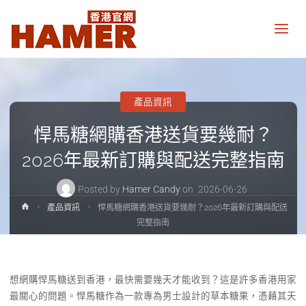
悍
馬
糖
香
港
官
網
產品資訊
Hamer
Candy
悍馬糖網購香港送貨要幾耐？
Hong
Kong
official
2026年最新訂購與配送完整指南
website
Posted by
Hamer Candy
on
2026-06-26
Home
產品資訊
悍馬糖網購香港送貨要幾耐？2026年最新訂購與配送
完整指南
想網購悍馬糖送到香港，最快需要幾天才能收到？這是許多香港用家
最關心的問題。悍馬糖作為一款專為男士設計的草本糖果，憑藉其天