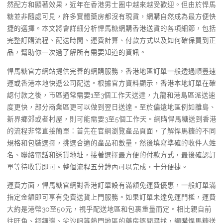
然配方和顯著效果，近年在香港男士圈中越來越受歡迎。但由於悍馬
糖並非隨處可見，許多實體藥房都沒有現貨，網購自然成為最方便快
捷的選擇。本文將會詳細分析悍馬糖網購香港送貨的各項細節，包括
完整訂購流程、配送時間、運費計算、付款方式以及如何確保買到正
品，幫助你一次過了解所有需要知道的資訊。
悍馬糖官方網站提供完善的網購服務，香港地區訂單一般透過順豐速
運或香港本地快遞公司配送。根據官方資料顯示，香港本地訂單在確
認付款之後，市區通常需要1至3個工作天送達，九龍和港島區派送速
度更快，部分商業區更可以做到翌日送達。至於偏遠地區例如離島、
新界鄉郊或者村屋，則可能需要3至5個工作天。網購悍馬糖送到香港
的流程非常直接簡單：首先在官網瀏覽產品頁面，了解悍馬糖的不同
規格和包裝選擇，挑選合適的產品和數量，然後填寫準確的收件人姓
名、聯絡電話和送貨地址，接著選擇最方便的付款方式，最後確認訂
單等待收貨即可。整個流程五分鐘內可以完成，十分便捷。
運費方面，悍馬糖官網對香港訂單設有滿額免運費優惠，一般訂單滿
指定金額即可享有免費送貨上門服務。如果訂單未達免運門檻，運費
大約是港幣30至50元，視乎配送地區和包裹重量而定。相比親自前
往旺角、銅鑼灣、尖沙咀等熱門地區的藥房逐間尋找，網購悍馬糖送