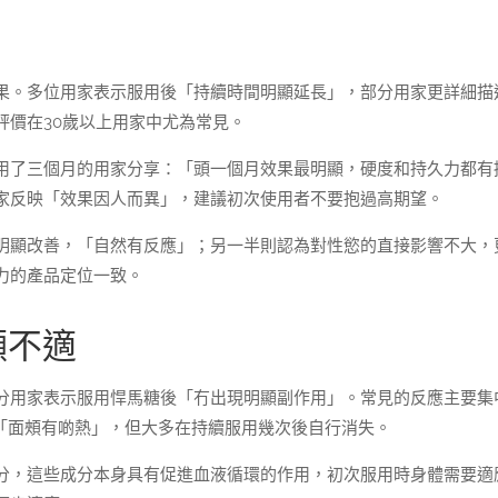
果。多位用家表示服用後「持續時間明顯延長」，部分用家更詳細描
評價在30歲以上用家中尤為常見。
用了三個月的用家分享：「頭一個月效果最明顯，硬度和持久力都有
家反映「效果因人而異」，建議初次使用者不要抱過高期望。
明顯改善，「自然有反應」；另一半則認為對性慾的直接影響不大，
力的產品定位一致。
顯不適
分用家表示服用悍馬糖後「冇出現明顯副作用」。常見的反應主要集
「面頰有啲熱」，但大多在持續服用幾次後自行消失。
分，這些成分本身具有促進血液循環的作用，初次服用時身體需要適