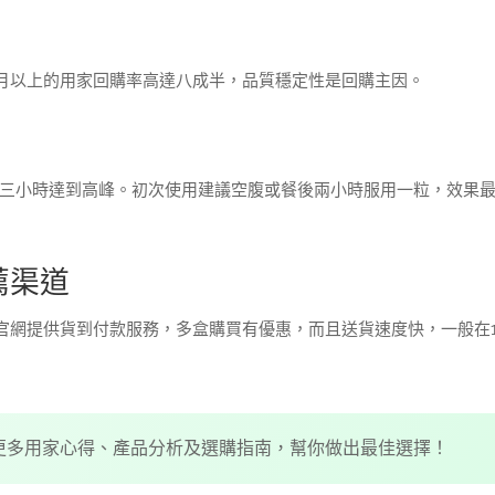
月以上的用家回購率高達八成半，品質穩定性是回購主因。
至三小時達到高峰。初次使用建議空腹或餐後兩小時服用一粒，效果
薦渠道
官網提供貨到付款服務，多盒購買有優惠，而且送貨速度快，一般在1
更多用家心得、產品分析及選購指南，幫你做出最佳選擇！