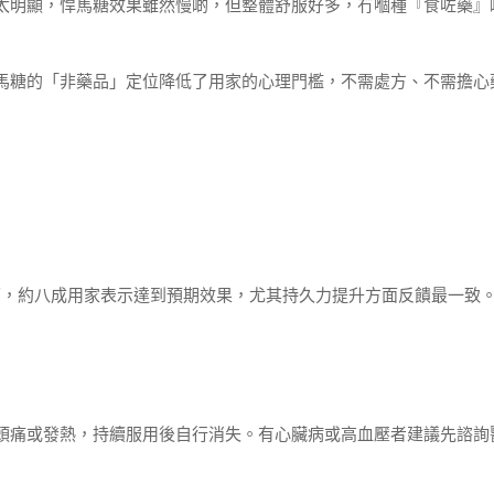
太明顯，悍馬糖效果雖然慢啲，但整體舒服好多，冇嗰種『食咗藥』
馬糖的「非藥品」定位降低了用家的心理門檻，不需處方、不需擔心
評價正面，約八成用家表示達到預期效果，尤其持久力提升方面反饋最一致
頭痛或發熱，持續服用後自行消失。有心臟病或高血壓者建議先諮詢