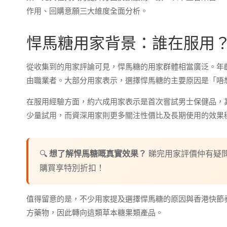
作用、回購意願三大維度全面分析。
悍馬糖用家背景：誰在服用
從收集到的用家評論可見，悍馬糖的用家群體相當廣泛。年齡
由職業者。大部分用家表示，選擇悍馬糖的主要原因是「唔
在服用經驗方面，約六成用家表示是首次嘗試男士保健品，
少量試用，而資深用家則更多關注性價比及長期使用的效果
🔍
想了解悍馬糖嘅真實效果？
睇完用家評價仲有疑
購買享特別折扣！
值得留意的是，不少用家提及選擇悍馬糖的原因與香港快節
方藥物，因此轉向這類草本糖果類產品。