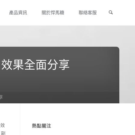
Search
產品資訊
關於悍馬糖
聯絡客服
用效果全面分享
享
期效
熱點關注
、副