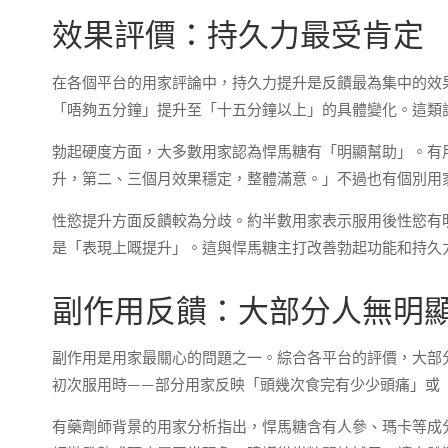
效果評價：持久力最受肯定
在各個平台的用家評論中，持久力提升是反饋最為集中的效
「唔夠五分鐘」提升至「十五分鐘以上」的具體變化。這類
勃起硬度方面，大多數用家認為悍馬糖有「明顯幫助」。有
升，第二、三個月效果穩定，整體滿意。」不過也有個別用
性慾提升方面反饋較為分歧。約半數用家表示服用後性慾有
是「表現上嘅提升」。這與悍馬糖主打改善勃起功能和持久
副作用反饋：大部分人無明
副作用是用家最關心的問題之一。綜合各平台的評價，大部
初次服用時——部分用家反映「頭幾次食完有少少頭痛」或
有藥劑師背景的用家分析指出，悍馬糖含有人參、瑪卡等成