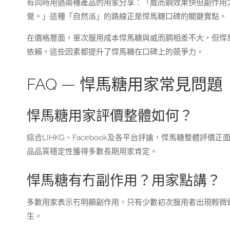
有同時用過兩種產品的用家分享：「威而鋼效果快但副作用
覺。」這種「自然派」的路線正是悍馬糖口碑的關鍵賣點。
在價格層面，單次服用成本悍馬糖與威而鋼相差不大，但悍
依賴，這些因素都提升了悍馬糖在口碑上的競爭力。
FAQ — 悍馬糖用家常見問題
悍馬糖用家評價整體如何？
綜合LIHKG、Facebook及各平台評論，悍馬糖整體
品品質穩定性獲得多數長期用家肯定。
悍馬糖有冇副作用？用家點講？
多數用家表示冇明顯副作用，只有少數初次服用者出現輕微
生。