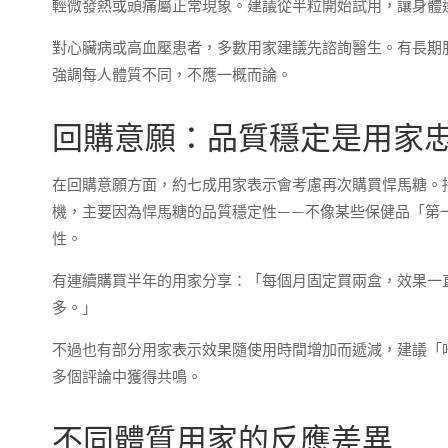
輕微發熱或頭痛屬正常現象。建議從半粒開始試用，讓身體
對心臟病或高血壓患者，多數用家建議先諮詢醫生。有長期
強調每人體質不同，不應一概而論。
回購意願：品質穩定是用家
在回購意願方面，約七成用家表示會考慮再次購買悍馬糖。
機，主要因為悍馬糖的品質穩定性——不像某些保健品「第
性。
有連續購買半年的用家分享：「每個月固定買兩盒，效果一
多。」
不過也有部分用家表示效果隨使用時間增加而遞減，建議「
多個評論中獲得共鳴。
不同體質用家的反應差異